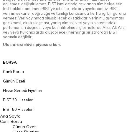
edilemez, değiştirilemez. BIST ismi altında açıklanan tüm belgelerin
telif hakları tamamen BIST'ye ait olup, tekrar yayınlanamaz. BIST,
verinin sekansı, doğruluğu ve tamlığı konusunda herhangi bir garanti
vermez. Veri yayınında oluşabilecek aksaklıklar, verinin ulaşmaması,
gecikmesi, eksik ulaşması, yanlış olması, veri yayın sistemindeki
perfomansın düşmesi veya kesintili olması gibi hallerde Alıcı, Alt Alıcı
ve / veya Kullanıcılarda oluşabilecek herhangi bir zarardan BIST
sorumlu değildir.
Uluslarası döviz piyasası kuru
BORSA
Canlı Borsa
Günün Özeti
Hisse Senedi Fiyatları
BIST 30 Hisseleri
BIST 50 Hisseleri
Ana Sayfa
BIST 100 Hisseleri
Canlı Borsa
Günün Özeti
En Çok Artan Hisseler