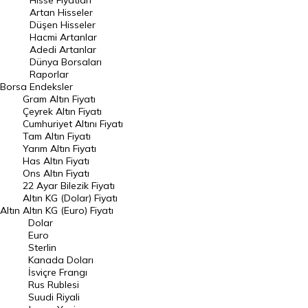
Hisse Fiyatları
Artan Hisseler
En Çok Düşen Hisseler
Düşen Hisseler
Hacmi Artanlar
Hacmi Artanlar
Adedi Artanlar
Geçmiş Kapanışlar
Dünya Borsaları
Raporlar
Dünya Borsaları
Borsa
Endeksler
Gram Altın Fiyatı
Raporlar
Çeyrek Altın Fiyatı
Endeksler
Cumhuriyet Altını Fiyatı
Tam Altın Fiyatı
Yarım Altın Fiyatı
DÖVİZ
Has Altın Fiyatı
Ons Altın Fiyatı
Döviz Kuru
22 Ayar Bilezik Fiyatı
Dolar Kuru
Altın KG (Dolar) Fiyatı
Altın
Altın KG (Euro) Fiyatı
Euro Kuru
Dolar
Euro
Pound Kuru
Sterlin
Kanada Doları
Frank Kuru
İsviçre Frangı
Riyal Kuru
Rus Rublesi
Suudi Riyali
Avustralya Doları