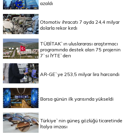
azaldı
Otomotiv ihracatı 7 ayda 24,4 milyar
dolarla rekor kırdı
TÜBİTAK`ın uluslararası araştırmacı
programında destek alan 75 projenin
7`si İYTE`den
AR-GE`ye 253,5 milyar lira harcandı
Borsa günün ilk yarısında yükseldi
Türkiye`nin güneş gözlüğü ticaretinde
İtalya imzası