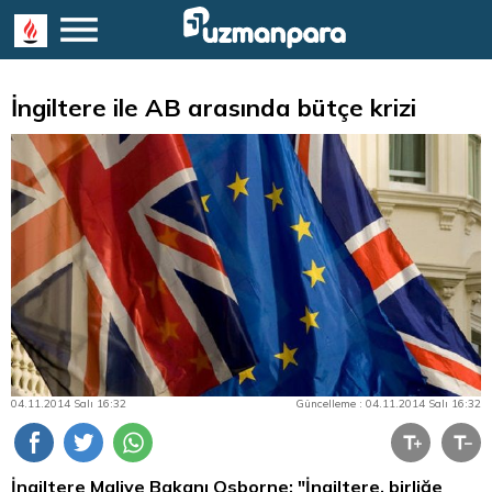
İngiltere ile AB arasında bütçe krizi
04.11.2014 Salı 16:32
Güncelleme : 04.11.2014 Salı 16:32
İngiltere Maliye Bakanı Osborne: "İngiltere, birliğe