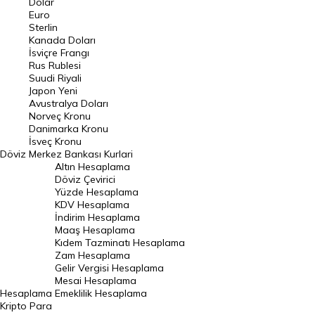
Dolar
Euro
Pound Kuru
Sterlin
Kanada Doları
Frank Kuru
İsviçre Frangı
Riyal Kuru
Rus Rublesi
Suudi Riyali
Avustralya Doları
Japon Yeni
Avustralya Doları
Danimarka Kronu Kuru
Norveç Kronu
Danimarka Kronu
Kanada Doları Kuru
İsveç Kronu
Döviz
Merkez Bankası Kurlari
Norveç Kronu Kuru
Altın Hesaplama
İsveç Kronu Kuru
Döviz Çevirici
Yüzde Hesaplama
Japon Yeni Kuru
KDV Hesaplama
İndirim Hesaplama
Serbest Piyasa Döviz Kurları
Maaş Hesaplama
Kıdem Tazminatı Hesaplama
Merkez Bankası Döviz Kurları
Zam Hesaplama
Gelir Vergisi Hesaplama
ALTIN
Mesai Hesaplama
Hesaplama
Emeklilik Hesaplama
Altın Fiyatları
Kripto Para