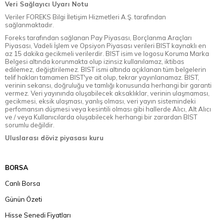
Veri Sağlayıcı Uyarı Notu
Veriler FOREKS Bilgi İletişim Hizmetleri A.Ş. tarafından
sağlanmaktadır.
Foreks tarafından sağlanan Pay Piyasası, Borçlanma Araçları
Piyasası, Vadeli İşlem ve Opsiyon Piyasası verileri BIST kaynaklı en
az 15 dakika gecikmeli verilerdir. BIST isim ve logosu Koruma Marka
Belgesi altında korunmakta olup izinsiz kullanılamaz, iktibas
edilemez, değiştirilemez. BIST ismi altında açıklanan tüm belgelerin
telif hakları tamamen BIST'ye ait olup, tekrar yayınlanamaz. BIST,
verinin sekansı, doğruluğu ve tamlığı konusunda herhangi bir garanti
vermez. Veri yayınında oluşabilecek aksaklıklar, verinin ulaşmaması,
gecikmesi, eksik ulaşması, yanlış olması, veri yayın sistemindeki
perfomansın düşmesi veya kesintili olması gibi hallerde Alıcı, Alt Alıcı
ve / veya Kullanıcılarda oluşabilecek herhangi bir zarardan BIST
sorumlu değildir.
Uluslarası döviz piyasası kuru
BORSA
Canlı Borsa
Günün Özeti
Hisse Senedi Fiyatları