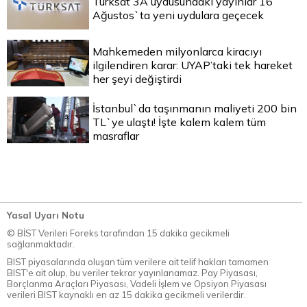
Türksat 3A uydusundaki yayınlar 16
Ağustos`ta yeni uydulara geçecek
Mahkemeden milyonlarca kiracıyı
ilgilendiren karar: UYAP’taki tek hareket
her şeyi değiştirdi
İstanbul`da taşınmanın maliyeti 200 bin
TL`ye ulaştı! İşte kalem kalem tüm
masraflar
Yasal Uyarı Notu
© BİST Verileri Foreks tarafından 15 dakika gecikmeli
sağlanmaktadır.
BIST piyasalarında oluşan tüm verilere ait telif hakları tamamen
BIST'e ait olup, bu veriler tekrar yayınlanamaz. Pay Piyasası,
Borçlanma Araçları Piyasası, Vadeli İşlem ve Opsiyon Piyasası
verileri BIST kaynaklı en az 15 dakika gecikmeli verilerdir.