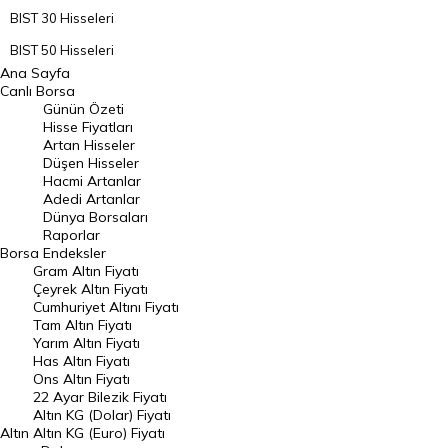
BIST 30 Hisseleri
BIST 50 Hisseleri
Ana Sayfa
BIST 100 Hisseleri
Canlı Borsa
Günün Özeti
En Çok Artan Hisseler
Hisse Fiyatları
Artan Hisseler
En Çok Düşen Hisseler
Düşen Hisseler
Hacmi Artanlar
Hacmi Artanlar
Adedi Artanlar
Geçmiş Kapanışlar
Dünya Borsaları
Raporlar
Dünya Borsaları
Borsa
Endeksler
Gram Altın Fiyatı
Raporlar
Çeyrek Altın Fiyatı
Endeksler
Cumhuriyet Altını Fiyatı
Tam Altın Fiyatı
Yarım Altın Fiyatı
DÖVİZ
Has Altın Fiyatı
Ons Altın Fiyatı
Döviz Kuru
22 Ayar Bilezik Fiyatı
Dolar Kuru
Altın KG (Dolar) Fiyatı
Altın
Altın KG (Euro) Fiyatı
Euro Kuru