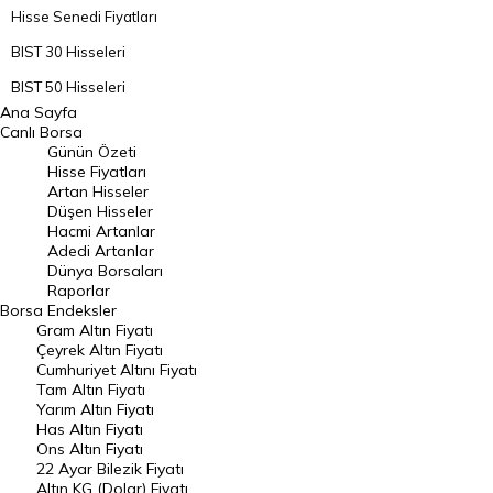
Hisse Senedi Fiyatları
BIST 30 Hisseleri
BIST 50 Hisseleri
Ana Sayfa
BIST 100 Hisseleri
Canlı Borsa
Günün Özeti
En Çok Artan Hisseler
Hisse Fiyatları
Artan Hisseler
En Çok Düşen Hisseler
Düşen Hisseler
Hacmi Artanlar
Hacmi Artanlar
Adedi Artanlar
Geçmiş Kapanışlar
Dünya Borsaları
Raporlar
Dünya Borsaları
Borsa
Endeksler
Gram Altın Fiyatı
Raporlar
Çeyrek Altın Fiyatı
Endeksler
Cumhuriyet Altını Fiyatı
Tam Altın Fiyatı
Yarım Altın Fiyatı
DÖVİZ
Has Altın Fiyatı
Ons Altın Fiyatı
Döviz Kuru
22 Ayar Bilezik Fiyatı
Dolar Kuru
Altın KG (Dolar) Fiyatı