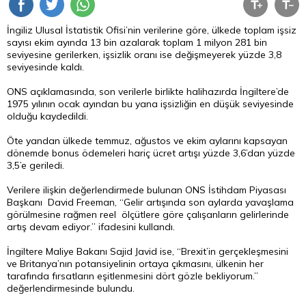
İngiliz Ulusal İstatistik Ofisi’nin verilerine göre, ülkede toplam işsiz
sayısı ekim ayında 13 bin azalarak toplam 1 milyon 281 bin
seviyesine gerilerken, işsizlik oranı ise değişmeyerek yüzde 3,8
seviyesinde kaldı.
ONS açıklamasında, son verilerle birlikte halihazırda İngiltere’de
1975 yılının ocak ayından bu yana işsizliğin en düşük seviyesinde
olduğu kaydedildi.
Öte yandan ülkede temmuz, ağustos ve ekim aylarını kapsayan
dönemde bonus ödemeleri hariç ücret artışı yüzde 3,6’dan yüzde
3,5’e geriledi.
Verilere ilişkin değerlendirmede bulunan ONS İstihdam Piyasası
Başkanı David Freeman, “Gelir artışında son aylarda yavaşlama
görülmesine rağmen reel ölçütlere göre çalışanların gelirlerinde
artış devam ediyor.” ifadesini kullandı.
İngiltere Maliye Bakanı Sajid Javid ise, “Brexit’in gerçekleşmesini
ve Britanya’nın potansiyelinin ortaya çıkmasını, ülkenin her
tarafında fırsatların eşitlenmesini dört gözle bekliyorum.”
değerlendirmesinde bulundu.