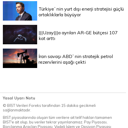
Türkiye`nin yurt dışı enerji stratejisi güçlü
ortaklıklarla büyüyor
|||Uzay|||a ayrılan AR-GE bütçesi 107
kat arttı
İran savaşı ABD`nin stratejik petrol
rezervlerini aşağı çekti
Yasal Uyarı Notu
© BİST Verileri Foreks tarafından 15 dakika gecikmeli
sağlanmaktadır.
BIST piyasalarında oluşan tüm verilere ait telif hakları tamamen
BIST'e ait olup, bu veriler tekrar yayınlanamaz. Pay Piyasası,
Borçlanma Araçları Piyasası, Vadeli İşlem ve Opsiyon Piyasası