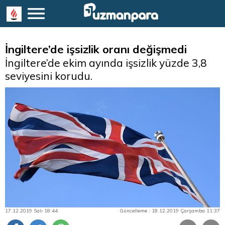
İngiltere’de işsizlik oranı değişmedi
İngiltere’de ekim ayında işsizlik yüzde 3,8
seviyesini korudu.
17.12.2019 Salı 18:44
Güncelleme : 18.12.2019 Çarşamba 11:37