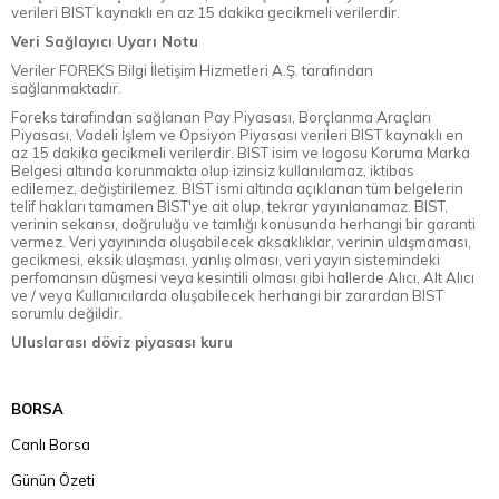
verileri BIST kaynaklı en az 15 dakika gecikmeli verilerdir.
Veri Sağlayıcı Uyarı Notu
Veriler FOREKS Bilgi İletişim Hizmetleri A.Ş. tarafından
sağlanmaktadır.
Foreks tarafından sağlanan Pay Piyasası, Borçlanma Araçları
Piyasası, Vadeli İşlem ve Opsiyon Piyasası verileri BIST kaynaklı en
az 15 dakika gecikmeli verilerdir. BIST isim ve logosu Koruma Marka
Belgesi altında korunmakta olup izinsiz kullanılamaz, iktibas
edilemez, değiştirilemez. BIST ismi altında açıklanan tüm belgelerin
telif hakları tamamen BIST'ye ait olup, tekrar yayınlanamaz. BIST,
verinin sekansı, doğruluğu ve tamlığı konusunda herhangi bir garanti
vermez. Veri yayınında oluşabilecek aksaklıklar, verinin ulaşmaması,
gecikmesi, eksik ulaşması, yanlış olması, veri yayın sistemindeki
perfomansın düşmesi veya kesintili olması gibi hallerde Alıcı, Alt Alıcı
ve / veya Kullanıcılarda oluşabilecek herhangi bir zarardan BIST
sorumlu değildir.
Uluslarası döviz piyasası kuru
BORSA
Canlı Borsa
Günün Özeti