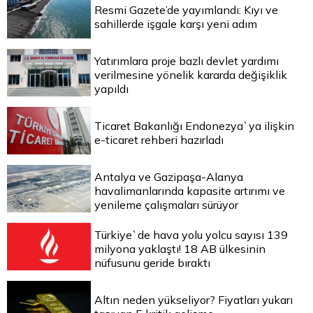
Resmi Gazete’de yayımlandı: Kıyı ve
sahillerde işgale karşı yeni adım
Yatırımlara proje bazlı devlet yardımı
verilmesine yönelik kararda değişiklik
yapıldı
Ticaret Bakanlığı Endonezya`ya ilişkin
e-ticaret rehberi hazırladı
Antalya ve Gazipaşa-Alanya
havalimanlarında kapasite artırımı ve
yenileme çalışmaları sürüyor
Türkiye`de hava yolu yolcu sayısı 139
milyona yaklaştı! 18 AB ülkesinin
nüfusunu geride bıraktı
Altın neden yükseliyor? Fiyatları yukarı