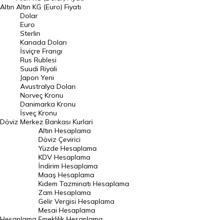
Altın
Altın KG (Euro) Fiyatı
Euro Kuru
Dolar
Euro
Pound Kuru
Sterlin
Kanada Doları
Frank Kuru
İsviçre Frangı
Riyal Kuru
Rus Rublesi
Suudi Riyali
Avustralya Doları
Japon Yeni
Avustralya Doları
Danimarka Kronu Kuru
Norveç Kronu
Danimarka Kronu
Kanada Doları Kuru
İsveç Kronu
Döviz
Merkez Bankası Kurlari
Norveç Kronu Kuru
Altın Hesaplama
İsveç Kronu Kuru
Döviz Çevirici
Yüzde Hesaplama
Japon Yeni Kuru
KDV Hesaplama
İndirim Hesaplama
Serbest Piyasa Döviz Kurları
Maaş Hesaplama
Kıdem Tazminatı Hesaplama
Merkez Bankası Döviz Kurları
Zam Hesaplama
Gelir Vergisi Hesaplama
ALTIN
Mesai Hesaplama
Hesaplama
Emeklilik Hesaplama