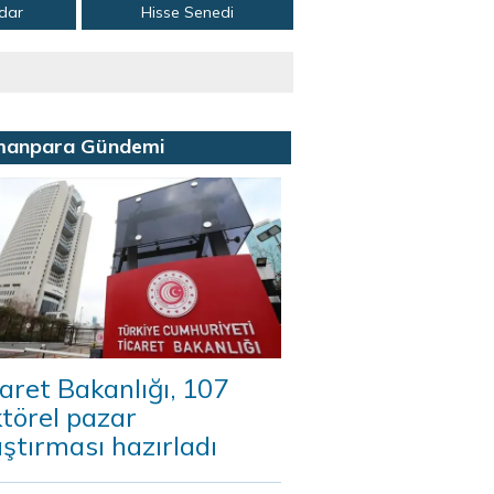
adar
Hisse Senedi
manpara Gündemi
aret Bakanlığı, 107
törel pazar
ştırması hazırladı