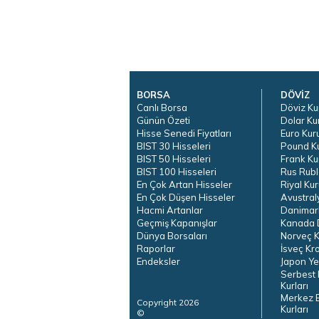
BORSA
DÖVİZ
Canlı Borsa
Döviz Ku
Günün Özeti
Dolar Ku
Hisse Senedi Fiyatları
Euro Kur
BIST 30 Hisseleri
Pound K
BIST 50 Hisseleri
Frank Ku
BIST 100 Hisseleri
Rus Rubl
En Çok Artan Hisseler
Riyal Kur
En Çok Düşen Hisseler
Avustral
Hacmi Artanlar
Danimar
Geçmiş Kapanışlar
Kanada D
Dünya Borsaları
Norveç K
Raporlar
İsveç Kr
Endeksler
Japon Ye
Serbest 
Kurları
Merkez 
Copyright 2026
Kurları
©