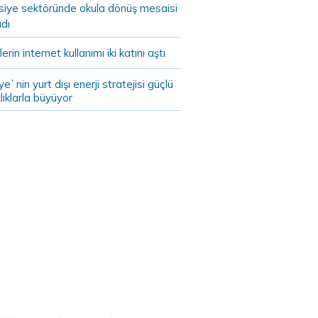
asiye sektöründe okula dönüş mesaisi
dı
lerin internet kullanımı iki katını aştı
ye`nin yurt dışı enerji stratejisi güçlü
lıklarla büyüyor