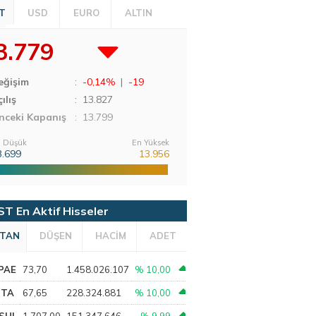
T
USD
EURO
ALTIN
3.779
eğişim
:
-0,14%
|
-19
ılış
:
13.827
nceki Kapanış
: 13.799
 Düşük
En Yüksek
3.699
13.956
ST En Aktif Hisseler
TAN
DÜŞEN
HACİM
ADET
PAE
73,70
1.458.026.107
% 10,00
PTA
67,65
228.324.881
% 10,00
SHL
1.707,00
151.347.646
% 9,99