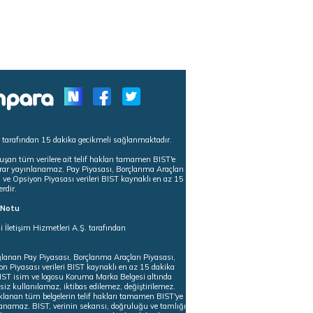
s tarafından 15 dakika gecikmeli sağlanmaktadır.
uşan tüm verilere ait telif hakları tamamen BIST'e
tekrar yayınlanamaz. Pay Piyasası, Borçlanma Araçları
m ve Opsiyon Piyasası verileri BIST kaynaklı en az 15
erdir.
ı Notu
i İletişim Hizmetleri A.Ş. tarafından
ğlanan Pay Piyasası, Borçlanma Araçları Piyasası,
on Piyasası verileri BIST kaynaklı en az 15 dakika
 BIST isim ve logosu Koruma Marka Belgesi altında
iz kullanılamaz, iktibas edilemez, değiştirilemez.
klanan tüm belgelerin telif hakları tamamen BIST'ye
nlanamaz. BIST, verinin sekansı, doğruluğu ve tamlığı