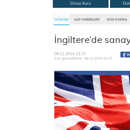
Döviz Kuru
Dol
GÜNDEM
KAP HABERLERİ
SON DAKİKA
İngiltere’de sanayi
06.11.2014 12:37
Son güncelleme : 06.11.2014 12:37