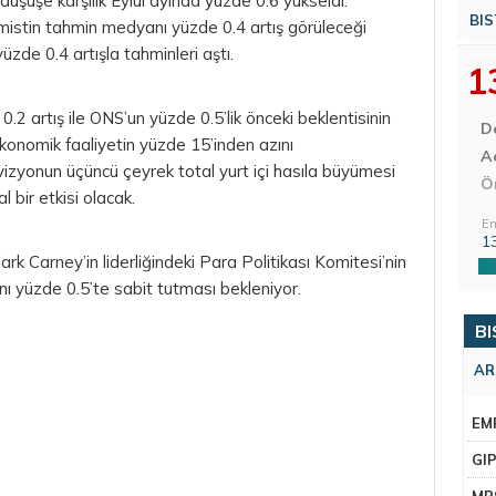
düşüşe karşılık Eylül ayında yüzde 0.6 yükseldi.
BIS
istin tahmin medyanı yüzde 0.4 artış görüleceği
zde 0.4 artışla tahminleri aştı.
1
2 artış ile ONS’un yüzde 0.5’lik önceki beklentisinin
D
ekonomik faaliyetin yüzde 15’inden azını
Aç
izyonun üçüncü çeyrek total yurt içi hasıla büyümesi
Ö
bir etkisi olacak.
En
1
ark
Carney’in liderliğindeki
Para
Politikası Komitesi’nin
ı yüzde 0.5’te sabit tutması bekleniyor.
BI
AR
EM
GI
MR