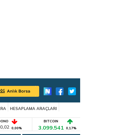
ARA
HESAPLAMA ARAÇLARI
BONO
BITCOIN
0,02
3.099.541
0,00%
0,17%