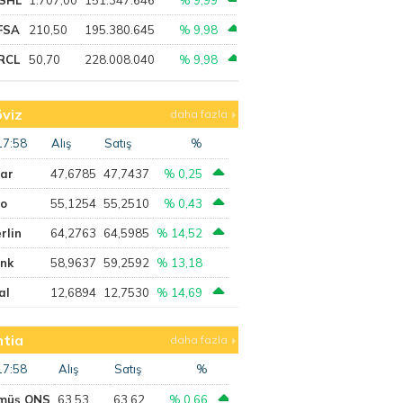
FSA
210,50
195.380.645
% 9,98
RCL
50,70
228.008.040
% 9,98
viz
daha fazla
17:58
Alış
Satış
%
lar
47,6785
47,7437
% 0,25
ro
55,1254
55,2510
% 0,43
rlin
64,2763
64,5985
% 14,52
ank
58,9637
59,2592
% 13,18
al
12,6894
12,7530
% 14,69
tia
daha fazla
17:58
Alış
Satış
%
müş ONS
63,53
63,62
% 0,66