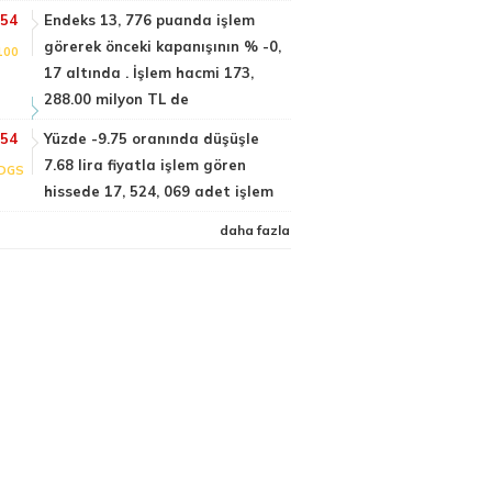
:54
Endeks 13, 776 puanda işlem
görerek önceki kapanışının % -0,
100
17 altında . İşlem hacmi 173,
288.00 milyon TL de
:54
Yüzde -9.75 oranında düşüşle
7.68 lira fiyatla işlem gören
DGS
hissede 17, 524, 069 adet işlem
daha fazla