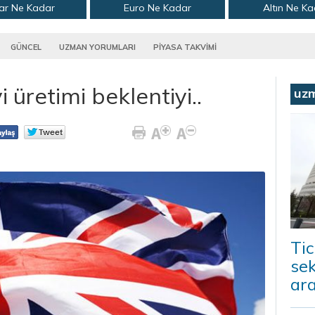
ar Ne Kadar
Euro Ne Kadar
Altın Ne K
GÜNCEL
UZMAN YORUMLARI
PİYASA TAKVİMİ
 üretimi beklentiyi..
uz
Tic
sek
ara