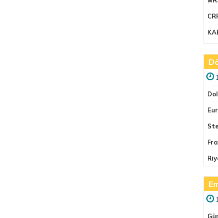
CR
KA
Dö
Do
Eu
Ste
Fr
Riy
Em
Gü