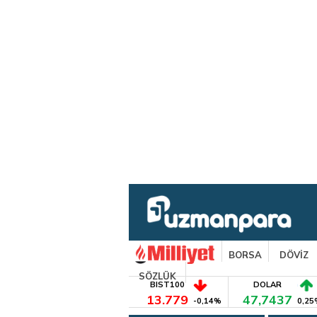
BORSA
DÖVİZ
SÖZLÜK
BIST100
DOLAR
13.779
47,7437
-0,14%
0,25