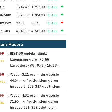
tin
1.747,47
1.752,90
% 0,66
ladyum
1.379,33
1.384,83
% 0,66
nt Pet.
82,31
82,31
% 0,66
ın Ons
4.341,53
4.342,09
% 0,66
ans Raporu
:59
BIST 30 endeksi dünkü
kapanışına göre -70, 55
030
kaybederek (% -0.45 ) 15, 584
:56
Yüzde -3.21 oranında düşüşle
44.04 lira fiyatla işlem gören
HOL
hissede 2, 601, 347 adet işlem
:55
Yüzde -4.32 oranında düşüşle
71.90 lira fiyatla işlem gören
NEL
hissede 321, 259 adet işlem