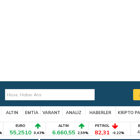
ALTIN
EMTİA
VARANT
ANALİZ
HABERLER
KRİPTO P
EURO
ALTIN
PETROL
55,2510
6.660,55
82,31
4
%
0,43%
2,59%
-0,22%