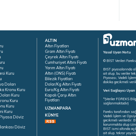
ALTIN
ru
Altın Fiyatları
ru
Gram Altın Fiyatı
Yasal Uyarı Notu
u
Çeyrek Altın Fiyatı
© BİST Verileri Forek
uru
Cumhuriyet Altını Fiyatı
ru
Yarım Altın Fiyatı
BIST piyasalarında ol
esi Kuru
Altın (ONS) Fiyatı
ait olup, bu veriler 
Piyasası, Vadeli İşle
u
Bilezik Fiyatları
dakika gecikmeli veril
ya Doları
Dolar/Kg Altın Fiyatı
ka Kronu Kuru
Euro/Kg Altın Fiyatı
Veri Sağlayıcı Uyar
oları Kuru
Kapalı Çarşı Altın
*(Veriler FOREKS Bilg
Fiyatları
ronu Kuru
sağlanmaktadır)
onu Kuru
UZMANPARA
ni Kuru
Foreks tarafından sa
KÜNYE
Vadeli İşlem ve Opsiy
Piyasa Döviz
gecikmeli verilerdir.
korunmakta olup izins
Bankası Döviz
BIST ismi altında açı
ait olup, tekrar yayı