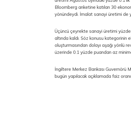
üretimi Ağustos ayındaki yüzde 0.1’lik 
Bloomberg anketine katılan 30 ekonom
yönündeydi. İmalat sanayi üretimi de yü
Üçüncü çeyrekte sanayi üretimi yüzde 0.
altında kaldı. Söz konusu kategorinin 
oluşturmasından dolayı aşağı yönlü rev
üzerinde 0.1 yüzde puandan az minimal 
İngiltere Merkez Bankası Guvernörü
M
bugün yapılacak açıklamada faiz oranın