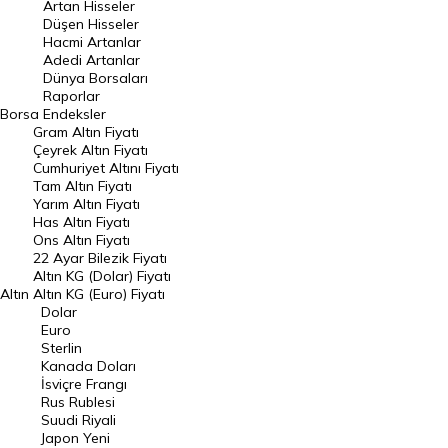
Artan Hisseler
En Çok Düşen Hisseler
Düşen Hisseler
Hacmi Artanlar
Hacmi Artanlar
Adedi Artanlar
Geçmiş Kapanışlar
Dünya Borsaları
Raporlar
Dünya Borsaları
Borsa
Endeksler
Gram Altın Fiyatı
Raporlar
Çeyrek Altın Fiyatı
Endeksler
Cumhuriyet Altını Fiyatı
Tam Altın Fiyatı
Yarım Altın Fiyatı
DÖVİZ
Has Altın Fiyatı
Ons Altın Fiyatı
Döviz Kuru
22 Ayar Bilezik Fiyatı
Dolar Kuru
Altın KG (Dolar) Fiyatı
Altın
Altın KG (Euro) Fiyatı
Euro Kuru
Dolar
Euro
Pound Kuru
Sterlin
Kanada Doları
Frank Kuru
İsviçre Frangı
Riyal Kuru
Rus Rublesi
Suudi Riyali
Avustralya Doları
Japon Yeni