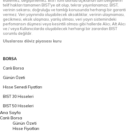
edilemez, değiştirilemez. BIST ismi altında açıklanan tüm belgelerin
telif hakları tamamen BIST'ye ait olup, tekrar yayınlanamaz. BIST,
verinin sekansı, doğruluğu ve tamlığı konusunda herhangi bir garanti
vermez. Veri yayınında oluşabilecek aksaklıklar, verinin ulaşmaması,
gecikmesi, eksik ulaşması, yanlış olması, veri yayın sistemindeki
perfomansın düşmesi veya kesintili olması gibi hallerde Alıcı, Alt Alıcı
ve / veya Kullanıcılarda oluşabilecek herhangi bir zarardan BIST
sorumlu değildir.
Uluslarası döviz piyasası kuru
BORSA
Canlı Borsa
Günün Özeti
Hisse Senedi Fiyatları
BIST 30 Hisseleri
BIST 50 Hisseleri
Ana Sayfa
BIST 100 Hisseleri
Canlı Borsa
Günün Özeti
En Çok Artan Hisseler
Hisse Fiyatları