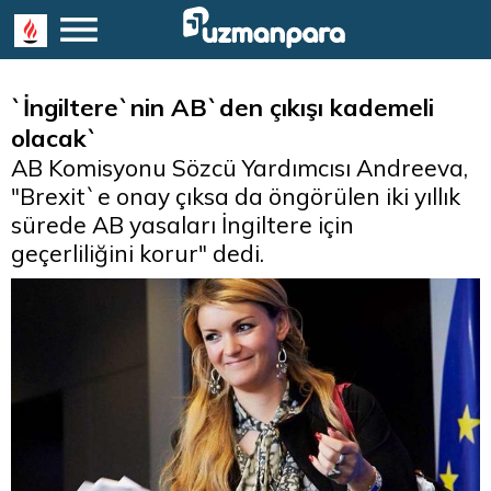
`İngiltere`nin AB`den çıkışı kademeli
olacak`
AB Komisyonu Sözcü Yardımcısı Andreeva,
"Brexit`e onay çıksa da öngörülen iki yıllık
sürede AB yasaları İngiltere için
geçerliliğini korur" dedi.