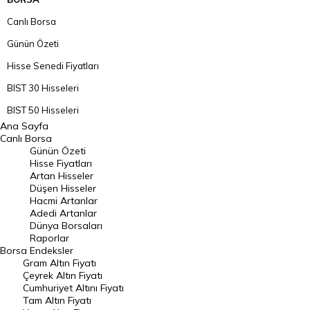
Canlı Borsa
Günün Özeti
Hisse Senedi Fiyatları
BIST 30 Hisseleri
BIST 50 Hisseleri
Ana Sayfa
BIST 100 Hisseleri
Canlı Borsa
Günün Özeti
En Çok Artan Hisseler
Hisse Fiyatları
Artan Hisseler
En Çok Düşen Hisseler
Düşen Hisseler
Hacmi Artanlar
Hacmi Artanlar
Adedi Artanlar
Geçmiş Kapanışlar
Dünya Borsaları
Raporlar
Dünya Borsaları
Borsa
Endeksler
Gram Altın Fiyatı
Raporlar
Çeyrek Altın Fiyatı
Endeksler
Cumhuriyet Altını Fiyatı
Tam Altın Fiyatı