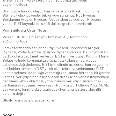
© BİST Verileri Foreks tarafından 15 dakika gecikmeli
sağlanmaktadır.
BIST piyasalarında oluşan tüm verilere ait telif hakları tamamen
BIST'e ait olup, bu veriler tekrar yayınlanamaz. Pay Piyasası,
Borçlanma Araçları Piyasası, Vadeli İşlem ve Opsiyon Piyasası
verileri BIST kaynaklı en az 15 dakika gecikmeli verilerdir.
Veri Sağlayıcı Uyarı Notu
Veriler FOREKS Bilgi İletişim Hizmetleri A.Ş. tarafından
sağlanmaktadır.
Foreks tarafından sağlanan Pay Piyasası, Borçlanma Araçları
Piyasası, Vadeli İşlem ve Opsiyon Piyasası verileri BIST kaynaklı en
az 15 dakika gecikmeli verilerdir. BIST isim ve logosu Koruma Marka
Belgesi altında korunmakta olup izinsiz kullanılamaz, iktibas
edilemez, değiştirilemez. BIST ismi altında açıklanan tüm belgelerin
telif hakları tamamen BIST'ye ait olup, tekrar yayınlanamaz. BIST,
verinin sekansı, doğruluğu ve tamlığı konusunda herhangi bir garanti
vermez. Veri yayınında oluşabilecek aksaklıklar, verinin ulaşmaması,
gecikmesi, eksik ulaşması, yanlış olması, veri yayın sistemindeki
perfomansın düşmesi veya kesintili olması gibi hallerde Alıcı, Alt Alıcı
ve / veya Kullanıcılarda oluşabilecek herhangi bir zarardan BIST
sorumlu değildir.
Uluslarası döviz piyasası kuru
BORSA