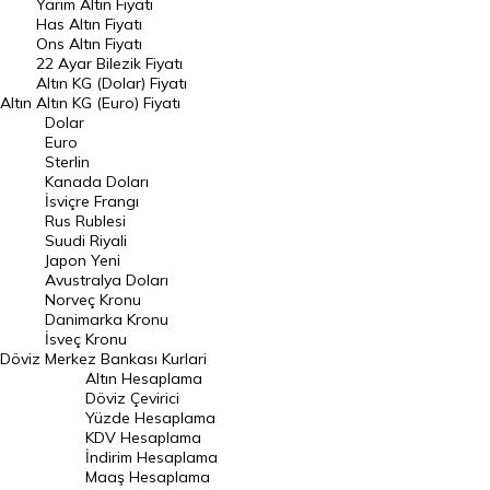
Yarım Altın Fiyatı
DÖVİZ
Has Altın Fiyatı
Ons Altın Fiyatı
Döviz Kuru
22 Ayar Bilezik Fiyatı
Dolar Kuru
Altın KG (Dolar) Fiyatı
Altın
Altın KG (Euro) Fiyatı
Euro Kuru
Dolar
Euro
Pound Kuru
Sterlin
Kanada Doları
Frank Kuru
İsviçre Frangı
Riyal Kuru
Rus Rublesi
Suudi Riyali
Avustralya Doları
Japon Yeni
Avustralya Doları
Danimarka Kronu Kuru
Norveç Kronu
Danimarka Kronu
Kanada Doları Kuru
İsveç Kronu
Döviz
Merkez Bankası Kurlari
Norveç Kronu Kuru
Altın Hesaplama
İsveç Kronu Kuru
Döviz Çevirici
Yüzde Hesaplama
Japon Yeni Kuru
KDV Hesaplama
İndirim Hesaplama
Serbest Piyasa Döviz Kurları
Maaş Hesaplama