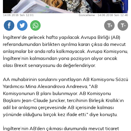
14.06.2016 Salı 12:01
Güncelleme : 14.06.2016 Salı 12:46
İngiltere'de gelecek hafta yapılacak Avrupa Birliği (AB)
referandumundan birlikten ayrılma kararı çıksa da mevcut
anlaşmalar bir anda rafa kalkmayacak. Avrupa Komisyonu,
İngiltere’nin kalmasından yana pozisyon alıyor ancak
olası Brexit senaryosunu da değerlendiriyor.
AA muhabirinin sorularını yanıtlayan AB Komisyonu Sözcü
Yardımcısı Mina Alexandrova Andreeva, "AB
Komisyonunun B planı bulunmuyor. AB Komisyonu
Başkanı Jean-Claude Juncker, tercihinin Birleşik Krallık’ın
adil bir anlaşma çerçevesinde AB içerisinde kalması
yönünde olduğunu birçok kez ifade etti." diye konuştu.
İngiltere’nin AB’den çıkması durumunda mevcut ticaret