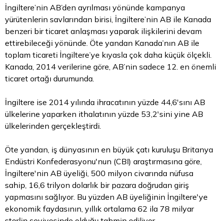
İngiltere’nin AB’den ayrılması yönünde kampanya
yürütenlerin savlarından birisi, İngiltere’nin AB ile Kanada
benzeri bir ticaret anlaşması yaparak ilişkilerini devam
ettirebileceği yönünde. Öte yandan Kanada’nın AB ile
toplam ticareti İngiltere’ye kıyasla çok daha küçük ölçekli.
Kanada, 2014 verilerine göre, AB’nin sadece 12. en önemli
ticaret ortağı durumunda.
İngiltere ise 2014 yılında ihracatının yüzde 44,6'sını AB
ülkelerine yaparken ithalatının yüzde 53,2'sini yine AB
ülkelerinden gerçekleştirdi.
Öte yandan, iş dünyasının en büyük çatı kuruluşu Britanya
Endüstri Konfederasyonu'nun (CBI) araştırmasına göre,
İngiltere'nin AB üyeliği, 500 milyon civarında nüfusa
sahip, 16,6 trilyon dolarlık bir pazara doğrudan giriş
yapmasını sağlıyor. Bu yüzden AB üyeliğinin İngiltere'ye
ekonomik faydasının, yıllık ortalama 62 ila 78 milyar
sterlin
seviyesinde olduğu tahmin ediliyor.