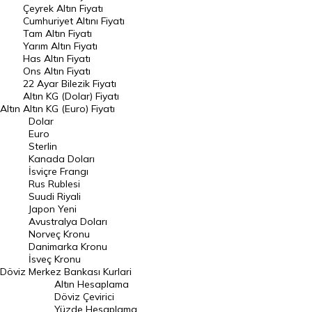
Çeyrek Altın Fiyatı
Endeksler
Cumhuriyet Altını Fiyatı
Tam Altın Fiyatı
Yarım Altın Fiyatı
DÖVİZ
Has Altın Fiyatı
Ons Altın Fiyatı
Döviz Kuru
22 Ayar Bilezik Fiyatı
Dolar Kuru
Altın KG (Dolar) Fiyatı
Altın
Altın KG (Euro) Fiyatı
Euro Kuru
Dolar
Euro
Pound Kuru
Sterlin
Kanada Doları
Frank Kuru
İsviçre Frangı
Riyal Kuru
Rus Rublesi
Suudi Riyali
Avustralya Doları
Japon Yeni
Avustralya Doları
Danimarka Kronu Kuru
Norveç Kronu
Danimarka Kronu
Kanada Doları Kuru
İsveç Kronu
Döviz
Merkez Bankası Kurlari
Norveç Kronu Kuru
Altın Hesaplama
İsveç Kronu Kuru
Döviz Çevirici
Yüzde Hesaplama