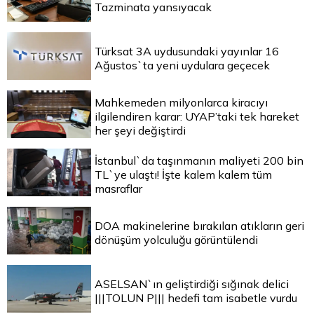
Tazminata yansıyacak
Türksat 3A uydusundaki yayınlar 16
Ağustos`ta yeni uydulara geçecek
Mahkemeden milyonlarca kiracıyı
ilgilendiren karar: UYAP’taki tek hareket
her şeyi değiştirdi
İstanbul`da taşınmanın maliyeti 200 bin
TL`ye ulaştı! İşte kalem kalem tüm
masraflar
DOA makinelerine bırakılan atıkların geri
dönüşüm yolculuğu görüntülendi
ASELSAN`ın geliştirdiği sığınak delici
|||TOLUN P||| hedefi tam isabetle vurdu