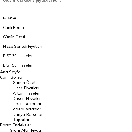
Uluslarası döviz piyasası kuru
BORSA
Canlı Borsa
Günün Özeti
Hisse Senedi Fiyatları
BIST 30 Hisseleri
BIST 50 Hisseleri
Ana Sayfa
BIST 100 Hisseleri
Canlı Borsa
Günün Özeti
En Çok Artan Hisseler
Hisse Fiyatları
Artan Hisseler
En Çok Düşen Hisseler
Düşen Hisseler
Hacmi Artanlar
Hacmi Artanlar
Adedi Artanlar
Geçmiş Kapanışlar
Dünya Borsaları
Raporlar
Dünya Borsaları
Borsa
Endeksler
Gram Altın Fiyatı
Raporlar