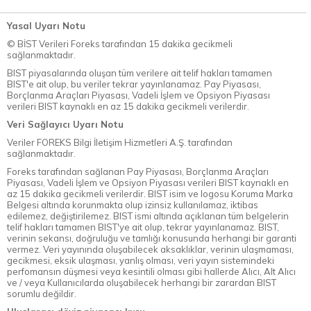
Yasal Uyarı Notu
© BİST Verileri Foreks tarafından 15 dakika gecikmeli
sağlanmaktadır.
BIST piyasalarında oluşan tüm verilere ait telif hakları tamamen
BIST'e ait olup, bu veriler tekrar yayınlanamaz. Pay Piyasası,
Borçlanma Araçları Piyasası, Vadeli İşlem ve Opsiyon Piyasası
verileri BIST kaynaklı en az 15 dakika gecikmeli verilerdir.
Veri Sağlayıcı Uyarı Notu
Veriler FOREKS Bilgi İletişim Hizmetleri A.Ş. tarafından
sağlanmaktadır.
Foreks tarafından sağlanan Pay Piyasası, Borçlanma Araçları
Piyasası, Vadeli İşlem ve Opsiyon Piyasası verileri BIST kaynaklı en
az 15 dakika gecikmeli verilerdir. BIST isim ve logosu Koruma Marka
Belgesi altında korunmakta olup izinsiz kullanılamaz, iktibas
edilemez, değiştirilemez. BIST ismi altında açıklanan tüm belgelerin
telif hakları tamamen BIST'ye ait olup, tekrar yayınlanamaz. BIST,
verinin sekansı, doğruluğu ve tamlığı konusunda herhangi bir garanti
vermez. Veri yayınında oluşabilecek aksaklıklar, verinin ulaşmaması,
gecikmesi, eksik ulaşması, yanlış olması, veri yayın sistemindeki
perfomansın düşmesi veya kesintili olması gibi hallerde Alıcı, Alt Alıcı
ve / veya Kullanıcılarda oluşabilecek herhangi bir zarardan BIST
sorumlu değildir.