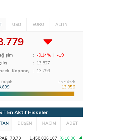
T
USD
EURO
ALTIN
3.779
eğişim
:
-0,14%
|
-19
ılış
:
13.827
nceki Kapanış
: 13.799
 Düşük
En Yüksek
3.699
13.956
ST En Aktif Hisseler
TAN
DÜŞEN
HACİM
ADET
PAE
73,70
1.458.026.107
% 10,00