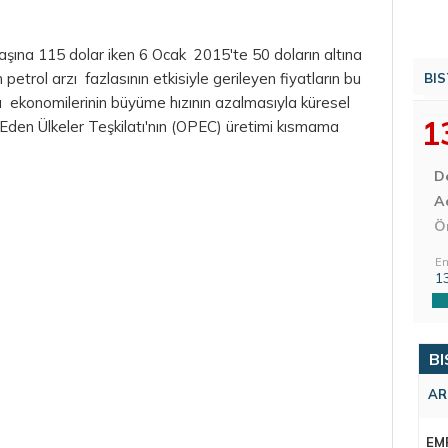
 başına 115
dolar
iken 6 Ocak 2015'te 50 doların altına
petrol arzı fazlasının etkisiyle gerileyen fiyatların bu
BIS
 ekonomilerinin büyüme hızının azalmasıyla küresel
1
 Eden Ülkeler Teşkilatı'nın (OPEC) üretimi kısmama
D
Aç
Ö
En
1
BI
AR
EM