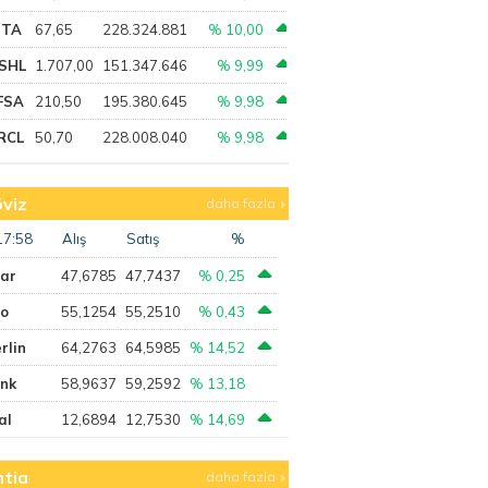
PTA
67,65
228.324.881
% 10,00
SHL
1.707,00
151.347.646
% 9,99
FSA
210,50
195.380.645
% 9,98
RCL
50,70
228.008.040
% 9,98
viz
daha fazla
17:58
Alış
Satış
%
lar
47,6785
47,7437
% 0,25
ro
55,1254
55,2510
% 0,43
rlin
64,2763
64,5985
% 14,52
ank
58,9637
59,2592
% 13,18
al
12,6894
12,7530
% 14,69
tia
daha fazla