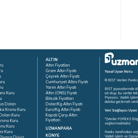
ALTIN
ru
Altın Fiyatları
ru
Gram Altın Fiyatı
Yasal Uyarı Notu
u
Çeyrek Altın Fiyatı
© BİST Verileri Forek
uru
Cumhuriyet Altını Fiyatı
ru
Yarım Altın Fiyatı
BIST piyasalarında ol
esi Kuru
Altın (ONS) Fiyatı
ait olup, bu veriler 
Piyasası, Vadeli İşle
u
Bilezik Fiyatları
dakika gecikmeli veril
ya Doları
Dolar/Kg Altın Fiyatı
ka Kronu Kuru
Euro/Kg Altın Fiyatı
Veri Sağlayıcı Uyar
oları Kuru
Kapalı Çarşı Altın
*(Veriler FOREKS Bilg
Fiyatları
ronu Kuru
sağlanmaktadır)
onu Kuru
UZMANPARA
ni Kuru
Foreks tarafından sa
KÜNYE
Vadeli İşlem ve Opsiy
Piyasa Döviz