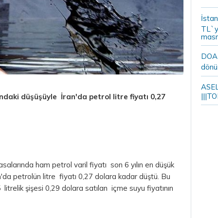
İstan
TL`y
masr
DOA m
dönü
ASELS
|||TO
ndaki düşüşüyle İran'da petrol litre fiyatı 0,27
alarında ham petrol varil fiyatı son 6 yılın en düşük
n'da petrolün litre fiyatı 0,27 dolara kadar düştü. Bu
5 litrelik şişesi 0,29 dolara satılan içme suyu fiyatının