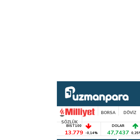
BORSA
DÖVİZ
SÖZLÜK
BIST100
DOLAR
13.779
47,7437
-0,14%
0,25