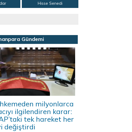
adar
Hisse Senedi
manpara Gündemi
hkemeden milyonlarca
acıyı ilgilendiren karar:
P’taki tek hareket her
i değiştirdi