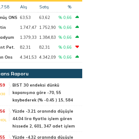
17:58
Alış
Satış
%
müş ONS
63,53
63,62
% 0,66
tin
1.747,47
1.752,90
% 0,66
ladyum
1.379,33
1.384,83
% 0,66
nt Pet.
82,31
82,31
% 0,66
ın Ons
4.341,53
4.342,09
% 0,66
ans Raporu
:59
BIST 30 endeksi dünkü
kapanışına göre -70, 55
030
kaybederek (% -0.45 ) 15, 584
:56
Yüzde -3.21 oranında düşüşle
44.04 lira fiyatla işlem gören
HOL
hissede 2, 601, 347 adet işlem
:55
Yüzde -4.32 oranında düşüşle