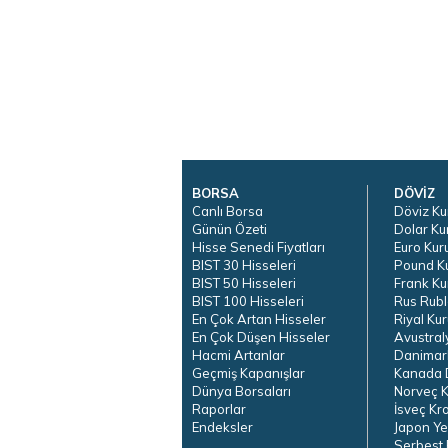
BORSA
DÖVİZ
Canlı Borsa
Döviz Ku
Günün Özeti
Dolar Ku
Hisse Senedi Fiyatları
Euro Kur
BIST 30 Hisseleri
Pound K
BIST 50 Hisseleri
Frank Ku
BIST 100 Hisseleri
Rus Rubl
En Çok Artan Hisseler
Riyal Kur
En Çok Düşen Hisseler
Avustral
Hacmi Artanlar
Danimar
Geçmiş Kapanışlar
Kanada D
Dünya Borsaları
Norveç K
Raporlar
İsveç Kr
Endeksler
Japon Ye
Serbest 