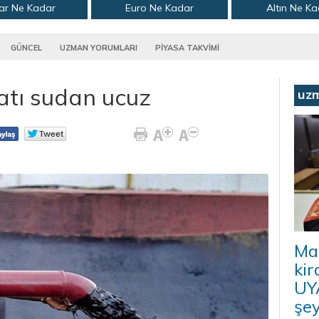
ar Ne Kadar
Euro Ne Kadar
Altın Ne K
GÜNCEL
UZMAN YORUMLARI
PİYASA TAKVİMİ
yatı sudan ucuz
uz
Ma
kir
UYA
şey