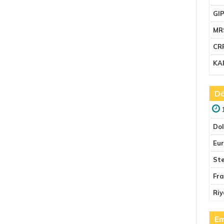
GI
MR
CR
KA
Dö
Do
Eu
Ste
Fr
Riy
Em