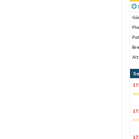
Gü
Pla
Pa
Bre
Alt
Se
17
XU
17
NT
17