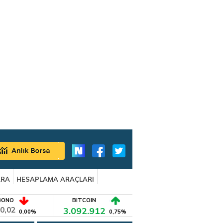
ARA
HESAPLAMA ARAÇLARI
BONO
BITCOIN
0,02
3.092.912
0,00%
0,75%