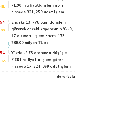
71.90 lira fiyatla işlem gören
NEL
hissede 321, 259 adet işlem
:54
Endeks 13, 776 puanda işlem
görerek önceki kapanışının % -0,
100
17 altında . İşlem hacmi 173,
288.00 milyon TL de
:54
Yüzde -9.75 oranında düşüşle
7.68 lira fiyatla işlem gören
DGS
hissede 17, 524, 069 adet işlem
daha fazla