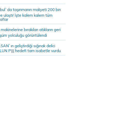
bul`da taşınmanın maliyeti 200 bin
e ulaştı! İşte kalem kalem tüm
aflar
akinelerine bırakılan atıkların geri
şüm yolculuğu görüntülendi
AN`ın geliştirdiği sığınak delici
LUN P||| hedefi tam isabetle vurdu