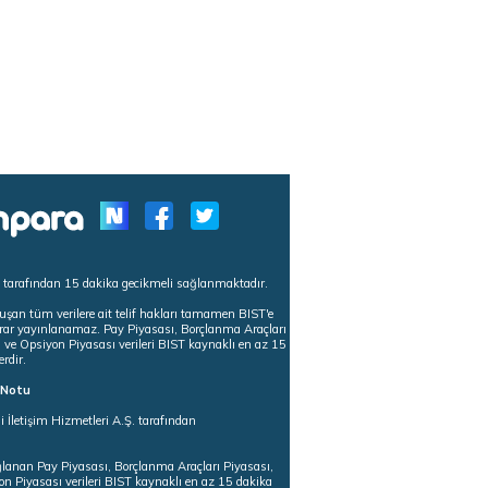
s tarafından 15 dakika gecikmeli sağlanmaktadır.
uşan tüm verilere ait telif hakları tamamen BIST'e
tekrar yayınlanamaz. Pay Piyasası, Borçlanma Araçları
m ve Opsiyon Piyasası verileri BIST kaynaklı en az 15
erdir.
ı Notu
i İletişim Hizmetleri A.Ş. tarafından
ğlanan Pay Piyasası, Borçlanma Araçları Piyasası,
on Piyasası verileri BIST kaynaklı en az 15 dakika