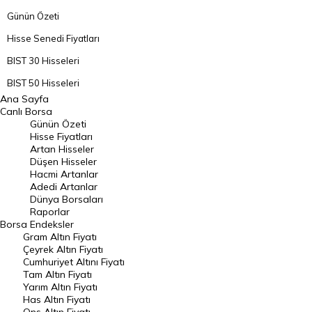
Günün Özeti
Hisse Senedi Fiyatları
BIST 30 Hisseleri
BIST 50 Hisseleri
Ana Sayfa
BIST 100 Hisseleri
Canlı Borsa
Günün Özeti
En Çok Artan Hisseler
Hisse Fiyatları
Artan Hisseler
En Çok Düşen Hisseler
Düşen Hisseler
Hacmi Artanlar
Hacmi Artanlar
Adedi Artanlar
Geçmiş Kapanışlar
Dünya Borsaları
Raporlar
Dünya Borsaları
Borsa
Endeksler
Gram Altın Fiyatı
Raporlar
Çeyrek Altın Fiyatı
Endeksler
Cumhuriyet Altını Fiyatı
Tam Altın Fiyatı
Yarım Altın Fiyatı
DÖVİZ
Has Altın Fiyatı