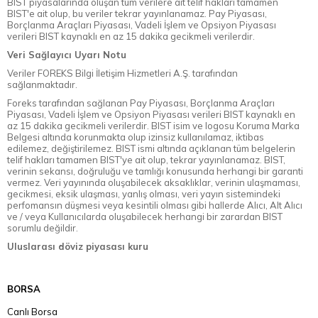
BIST piyasalarında oluşan tüm verilere ait telif hakları tamamen
BIST'e ait olup, bu veriler tekrar yayınlanamaz. Pay Piyasası,
Borçlanma Araçları Piyasası, Vadeli İşlem ve Opsiyon Piyasası
verileri BIST kaynaklı en az 15 dakika gecikmeli verilerdir.
Veri Sağlayıcı Uyarı Notu
Veriler FOREKS Bilgi İletişim Hizmetleri A.Ş. tarafından
sağlanmaktadır.
Foreks tarafından sağlanan Pay Piyasası, Borçlanma Araçları
Piyasası, Vadeli İşlem ve Opsiyon Piyasası verileri BIST kaynaklı en
az 15 dakika gecikmeli verilerdir. BIST isim ve logosu Koruma Marka
Belgesi altında korunmakta olup izinsiz kullanılamaz, iktibas
edilemez, değiştirilemez. BIST ismi altında açıklanan tüm belgelerin
telif hakları tamamen BIST'ye ait olup, tekrar yayınlanamaz. BIST,
verinin sekansı, doğruluğu ve tamlığı konusunda herhangi bir garanti
vermez. Veri yayınında oluşabilecek aksaklıklar, verinin ulaşmaması,
gecikmesi, eksik ulaşması, yanlış olması, veri yayın sistemindeki
perfomansın düşmesi veya kesintili olması gibi hallerde Alıcı, Alt Alıcı
ve / veya Kullanıcılarda oluşabilecek herhangi bir zarardan BIST
sorumlu değildir.
Uluslarası döviz piyasası kuru
BORSA
Canlı Borsa