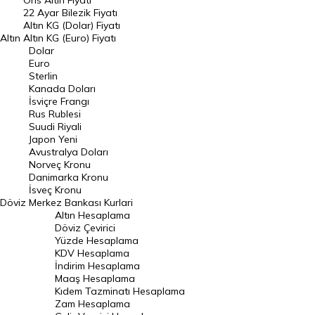
Ons Altın Fiyatı
Döviz Kuru
22 Ayar Bilezik Fiyatı
Dolar Kuru
Altın KG (Dolar) Fiyatı
Altın
Altın KG (Euro) Fiyatı
Euro Kuru
Dolar
Euro
Pound Kuru
Sterlin
Kanada Doları
Frank Kuru
İsviçre Frangı
Riyal Kuru
Rus Rublesi
Suudi Riyali
Avustralya Doları
Japon Yeni
Avustralya Doları
Danimarka Kronu Kuru
Norveç Kronu
Danimarka Kronu
Kanada Doları Kuru
İsveç Kronu
Döviz
Merkez Bankası Kurlari
Norveç Kronu Kuru
Altın Hesaplama
İsveç Kronu Kuru
Döviz Çevirici
Yüzde Hesaplama
Japon Yeni Kuru
KDV Hesaplama
İndirim Hesaplama
Serbest Piyasa Döviz Kurları
Maaş Hesaplama
Kıdem Tazminatı Hesaplama
Merkez Bankası Döviz Kurları
Zam Hesaplama