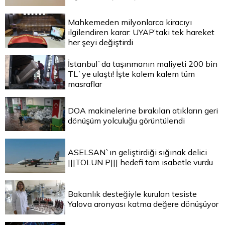
Mahkemeden milyonlarca kiracıyı
ilgilendiren karar: UYAP’taki tek hareket
her şeyi değiştirdi
İstanbul`da taşınmanın maliyeti 200 bin
TL`ye ulaştı! İşte kalem kalem tüm
masraflar
DOA makinelerine bırakılan atıkların geri
dönüşüm yolculuğu görüntülendi
ASELSAN`ın geliştirdiği sığınak delici
|||TOLUN P||| hedefi tam isabetle vurdu
Bakanlık desteğiyle kurulan tesiste
Yalova aronyası katma değere dönüşüyor