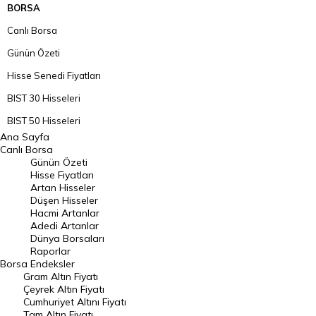
BORSA
Canlı Borsa
Günün Özeti
Hisse Senedi Fiyatları
BIST 30 Hisseleri
BIST 50 Hisseleri
Ana Sayfa
BIST 100 Hisseleri
Canlı Borsa
Günün Özeti
En Çok Artan Hisseler
Hisse Fiyatları
Artan Hisseler
En Çok Düşen Hisseler
Düşen Hisseler
Hacmi Artanlar
Hacmi Artanlar
Adedi Artanlar
Geçmiş Kapanışlar
Dünya Borsaları
Raporlar
Dünya Borsaları
Borsa
Endeksler
Gram Altın Fiyatı
Raporlar
Çeyrek Altın Fiyatı
Endeksler
Cumhuriyet Altını Fiyatı
Tam Altın Fiyatı