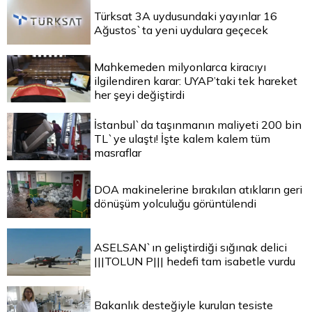
Türksat 3A uydusundaki yayınlar 16
Ağustos`ta yeni uydulara geçecek
Mahkemeden milyonlarca kiracıyı
ilgilendiren karar: UYAP’taki tek hareket
her şeyi değiştirdi
İstanbul`da taşınmanın maliyeti 200 bin
TL`ye ulaştı! İşte kalem kalem tüm
masraflar
DOA makinelerine bırakılan atıkların geri
dönüşüm yolculuğu görüntülendi
ASELSAN`ın geliştirdiği sığınak delici
|||TOLUN P||| hedefi tam isabetle vurdu
Bakanlık desteğiyle kurulan tesiste