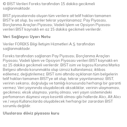
© BİST Verileri Foreks tarafından 15 dakika gecikmeli
sağlanmaktadır.
BIST piyasalarında oluşan tüm verilere ait telif hakları tamamen
BIST'e ait olup, bu veriler tekrar yayınlanamaz. Pay Piyasası,
Borçlanma Araçları Piyasası, Vadeli İşlem ve Opsiyon Piyasası
verileri BIST kaynaklı en az 15 dakika gecikmeli verilerdir.
Veri Sağlayıcı Uyarı Notu
Veriler FOREKS Bilgi İletişim Hizmetleri A.Ş. tarafından
sağlanmaktadır.
Foreks tarafından sağlanan Pay Piyasası, Borçlanma Araçları
Piyasası, Vadeli İşlem ve Opsiyon Piyasası verileri BIST kaynaklı en
az 15 dakika gecikmeli verilerdir. BIST isim ve logosu Koruma Marka
Belgesi altında korunmakta olup izinsiz kullanılamaz, iktibas
edilemez, değiştirilemez. BIST ismi altında açıklanan tüm belgelerin
telif hakları tamamen BIST'ye ait olup, tekrar yayınlanamaz. BIST,
verinin sekansı, doğruluğu ve tamlığı konusunda herhangi bir garanti
vermez. Veri yayınında oluşabilecek aksaklıklar, verinin ulaşmaması,
gecikmesi, eksik ulaşması, yanlış olması, veri yayın sistemindeki
perfomansın düşmesi veya kesintili olması gibi hallerde Alıcı, Alt Alıcı
ve / veya Kullanıcılarda oluşabilecek herhangi bir zarardan BIST
sorumlu değildir.
Uluslarası döviz piyasası kuru