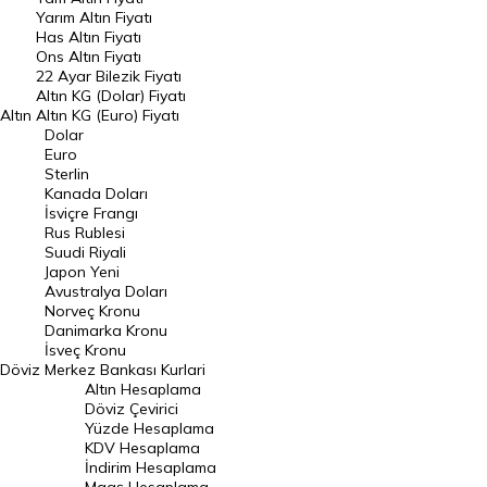
Yarım Altın Fiyatı
DÖVİZ
Has Altın Fiyatı
Ons Altın Fiyatı
Döviz Kuru
22 Ayar Bilezik Fiyatı
Dolar Kuru
Altın KG (Dolar) Fiyatı
Altın
Altın KG (Euro) Fiyatı
Euro Kuru
Dolar
Euro
Pound Kuru
Sterlin
Kanada Doları
Frank Kuru
İsviçre Frangı
Riyal Kuru
Rus Rublesi
Suudi Riyali
Avustralya Doları
Japon Yeni
Avustralya Doları
Danimarka Kronu Kuru
Norveç Kronu
Danimarka Kronu
Kanada Doları Kuru
İsveç Kronu
Döviz
Merkez Bankası Kurlari
Norveç Kronu Kuru
Altın Hesaplama
İsveç Kronu Kuru
Döviz Çevirici
Yüzde Hesaplama
Japon Yeni Kuru
KDV Hesaplama
İndirim Hesaplama
Serbest Piyasa Döviz Kurları