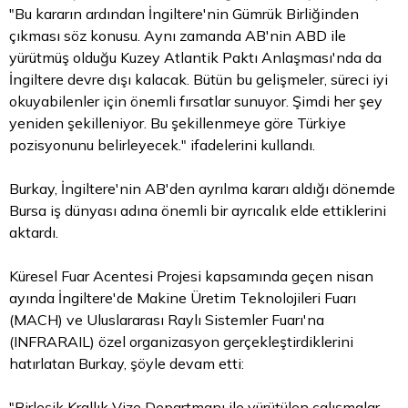
"Bu kararın ardından İngiltere'nin Gümrük Birliğinden
çıkması söz konusu. Aynı zamanda AB'nin ABD ile
yürütmüş olduğu Kuzey Atlantik Paktı Anlaşması'nda da
İngiltere devre dışı kalacak. Bütün bu gelişmeler, süreci iyi
okuyabilenler için önemli fırsatlar sunuyor. Şimdi her şey
yeniden şekilleniyor. Bu şekillenmeye göre Türkiye
pozisyonunu belirleyecek." ifadelerini kullandı.
Burkay, İngiltere'nin AB'den ayrılma kararı aldığı dönemde
Bursa iş dünyası adına önemli bir ayrıcalık elde ettiklerini
aktardı.
Küresel Fuar Acentesi Projesi kapsamında geçen nisan
ayında İngiltere'de Makine Üretim Teknolojileri Fuarı
(MACH) ve Uluslararası Raylı Sistemler Fuarı'na
(INFRARAIL) özel organizasyon gerçekleştirdiklerini
hatırlatan Burkay, şöyle devam etti:
"Birleşik Krallık Vize Departmanı ile yürütülen çalışmalar