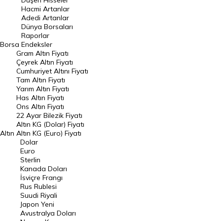
Düşen Hisseler
Hacmi Artanlar
Hacmi Artanlar
Adedi Artanlar
Geçmiş Kapanışlar
Dünya Borsaları
Raporlar
Dünya Borsaları
Borsa
Endeksler
Gram Altın Fiyatı
Raporlar
Çeyrek Altın Fiyatı
Endeksler
Cumhuriyet Altını Fiyatı
Tam Altın Fiyatı
Yarım Altın Fiyatı
DÖVİZ
Has Altın Fiyatı
Ons Altın Fiyatı
Döviz Kuru
22 Ayar Bilezik Fiyatı
Dolar Kuru
Altın KG (Dolar) Fiyatı
Altın
Altın KG (Euro) Fiyatı
Euro Kuru
Dolar
Euro
Pound Kuru
Sterlin
Kanada Doları
Frank Kuru
İsviçre Frangı
Riyal Kuru
Rus Rublesi
Suudi Riyali
Avustralya Doları
Japon Yeni
Avustralya Doları
Danimarka Kronu Kuru