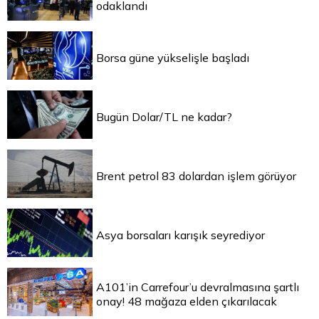
odaklandı
Borsa güne yükselişle başladı
Bugün Dolar/TL ne kadar?
Brent petrol 83 dolardan işlem görüyor
Asya borsaları karışık seyrediyor
A101’in Carrefour’u devralmasına şartlı
onay! 48 mağaza elden çıkarılacak