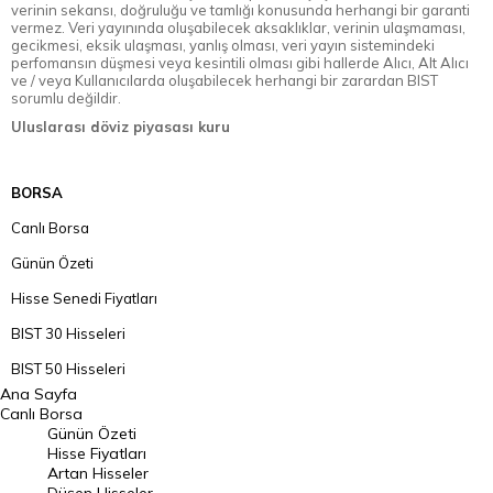
verinin sekansı, doğruluğu ve tamlığı konusunda herhangi bir garanti
vermez. Veri yayınında oluşabilecek aksaklıklar, verinin ulaşmaması,
gecikmesi, eksik ulaşması, yanlış olması, veri yayın sistemindeki
perfomansın düşmesi veya kesintili olması gibi hallerde Alıcı, Alt Alıcı
ve / veya Kullanıcılarda oluşabilecek herhangi bir zarardan BIST
sorumlu değildir.
Uluslarası döviz piyasası kuru
BORSA
Canlı Borsa
Günün Özeti
Hisse Senedi Fiyatları
BIST 30 Hisseleri
BIST 50 Hisseleri
Ana Sayfa
BIST 100 Hisseleri
Canlı Borsa
Günün Özeti
En Çok Artan Hisseler
Hisse Fiyatları
Artan Hisseler
En Çok Düşen Hisseler