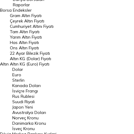
Raporlar
Dünya Borsaları
Borsa
Endeksler
Gram Altın Fiyatı
Raporlar
Çeyrek Altın Fiyatı
Endeksler
Cumhuriyet Altını Fiyatı
Tam Altın Fiyatı
Yarım Altın Fiyatı
DÖVİZ
Has Altın Fiyatı
Ons Altın Fiyatı
Döviz Kuru
22 Ayar Bilezik Fiyatı
Dolar Kuru
Altın KG (Dolar) Fiyatı
Altın
Altın KG (Euro) Fiyatı
Euro Kuru
Dolar
Euro
Pound Kuru
Sterlin
Kanada Doları
Frank Kuru
İsviçre Frangı
Riyal Kuru
Rus Rublesi
Suudi Riyali
Avustralya Doları
Japon Yeni
Avustralya Doları
Danimarka Kronu Kuru
Norveç Kronu
Danimarka Kronu
Kanada Doları Kuru
İsveç Kronu