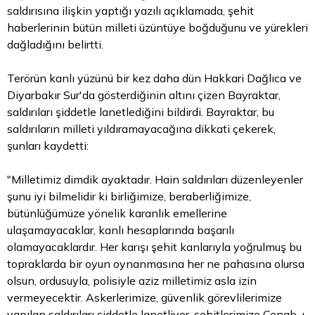
saldırısına ilişkin yaptığı yazılı açıklamada, şehit
haberlerinin bütün milleti üzüntüye boğduğunu ve yürekleri
dağladığını belirtti.
Terörün kanlı yüzünü bir kez daha dün Hakkari Dağlıca ve
Diyarbakır Sur'da gösterdiğinin altını çizen Bayraktar,
saldırıları şiddetle lanetlediğini bildirdi. Bayraktar, bu
saldırıların milleti yıldıramayacağına dikkati çekerek,
şunları kaydetti:
"Milletimiz dimdik ayaktadır. Hain saldırıları düzenleyenler
şunu iyi bilmelidir ki birliğimize, beraberliğimize,
bütünlüğümüze yönelik karanlık emellerine
ulaşamayacaklar, kanlı hesaplarında başarılı
olamayacaklardır. Her karışı şehit kanlarıyla yoğrulmuş bu
topraklarda bir oyun oynanmasına her ne pahasına olursa
olsun, ordusuyla, polisiyle aziz milletimiz asla izin
vermeyecektir. Askerlerimize, güvenlik görevlilerimize
yapılan saldırıları şiddetle lanetliyor, şehitlerimize Cenab-ı