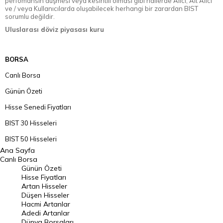
perfomansın düşmesi veya kesintili olması gibi hallerde Alıcı, Alt Alıcı
ve / veya Kullanıcılarda oluşabilecek herhangi bir zarardan BIST
sorumlu değildir.
Uluslarası döviz piyasası kuru
BORSA
Canlı Borsa
Günün Özeti
Hisse Senedi Fiyatları
BIST 30 Hisseleri
BIST 50 Hisseleri
Ana Sayfa
BIST 100 Hisseleri
Canlı Borsa
Günün Özeti
En Çok Artan Hisseler
Hisse Fiyatları
Artan Hisseler
En Çok Düşen Hisseler
Düşen Hisseler
Hacmi Artanlar
Hacmi Artanlar
Adedi Artanlar
Geçmiş Kapanışlar
Dünya Borsaları