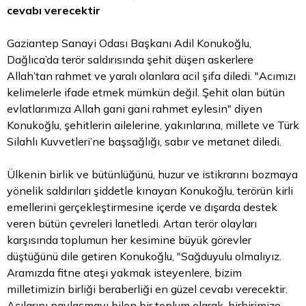
cevabı verecektir
Gaziantep Sanayi Odası Başkanı Adil Konukoğlu,
Dağlıca’da terör saldırısında şehit düşen askerlere
Allah’tan rahmet ve yaralı olanlara acil şifa diledi. "Acımızı
kelimelerle ifade etmek mümkün değil. Şehit olan bütün
evlatlarımıza Allah gani gani rahmet eylesin" diyen
Konukoğlu, şehitlerin ailelerine, yakınlarına, millete ve Türk
Silahlı Kuvvetleri’ne başsağlığı, sabır ve metanet diledi.
Ülkenin birlik ve bütünlüğünü, huzur ve istikrarını bozmaya
yönelik saldırıları şiddetle kınayan Konukoğlu, terörün kirli
emellerini gerçekleştirmesine içerde ve dışarda destek
veren bütün çevreleri lanetledi. Artan terör olayları
karşısında toplumun her kesimine büyük görevler
düştüğünü dile getiren Konukoğlu, "Sağduyulu olmalıyız.
Aramızda fitne ateşi yakmak isteyenlere,
bizim
milletimizin birliği beraberliği en güzel cevabı verecektir.
Acılarını paylaşmayı bilen bir toplum olarak, birbirimize