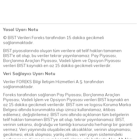
Yasal Uyarı Notu
© BİST Verileri Foreks tarafından 15 dakika gecikmeli
sağlanmaktadır.
BIST piyasalarında oluşan tüm verilere ait telif hakları tamamen
BIST'e ait olup, bu veriler tekrar yayınlanamaz. Pay Piyasası,
Borçlanma Araçları Piyasası, Vadeli İşlem ve Opsiyon Piyasası
verileri BIST kaynaklı en az 15 dakika gecikmeli verilerdir.
Veri Sağlayıcı Uyarı Notu
Veriler FOREKS Bilgi İletişim Hizmetleri A.Ş. tarafından
sağlanmaktadır.
Foreks tarafından sağlanan Pay Piyasası, Borçlanma Araçları
Piyasası, Vadeli İşlem ve Opsiyon Piyasası verileri BIST kaynaklı en
az 15 dakika gecikmeli verilerdir. BIST isim ve logosu Koruma Marka
Belgesi altında korunmakta olup izinsiz kullanılamaz, iktibas
edilemez, değiştirilemez. BIST ismi altında açıklanan tüm belgelerin
telif hakları tamamen BIST'ye ait olup, tekrar yayınlanamaz. BIST,
verinin sekansı, doğruluğu ve tamlığı konusunda herhangi bir garanti
vermez. Veri yayınında oluşabilecek aksaklıklar, verinin ulaşmaması,
gecikmesi, eksik ulaşması, yanlış olması, veri yayın sistemindeki