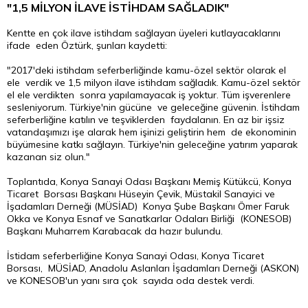
"1,5 MİLYON İLAVE İSTİHDAM SAĞLADIK"
Kentte en çok ilave istihdam sağlayan üyeleri kutlayacaklarını
ifade eden Öztürk, şunları kaydetti:
"2017'deki istihdam seferberliğinde kamu-özel sektör olarak el
ele verdik ve 1,5 milyon ilave istihdam sağladık. Kamu-özel sektör
el ele verdikten sonra yapılamayacak iş yoktur. Tüm işverenlere
sesleniyorum. Türkiye'nin gücüne ve geleceğine güvenin. İstihdam
seferberliğine katılın ve teşviklerden faydalanın. En az bir işsiz
vatandaşımızı işe alarak hem işinizi geliştirin hem de ekonominin
büyümesine katkı sağlayın. Türkiye'nin geleceğine yatırım yaparak
kazanan siz olun."
Toplantıda, Konya Sanayi Odası Başkanı Memiş Kütükcü, Konya
Ticaret Borsası Başkanı Hüseyin Çevik, Müstakil Sanayici ve
İşadamları Derneği (MÜSİAD) Konya Şube Başkanı Ömer Faruk
Okka ve Konya Esnaf ve Sanatkarlar Odaları Birliği (KONESOB)
Başkanı Muharrem Karabacak da hazır bulundu.
İstidam seferberliğine Konya Sanayi Odası, Konya Ticaret
Borsası, MÜSİAD, Anadolu Aslanları İşadamları Derneği (ASKON)
ve KONESOB'un yanı sıra çok sayıda oda destek verdi.