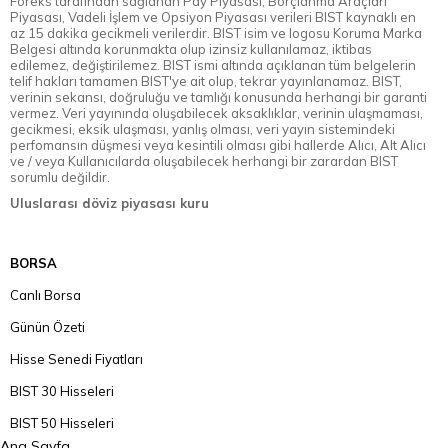
Foreks tarafından sağlanan Pay Piyasası, Borçlanma Araçları
Piyasası, Vadeli İşlem ve Opsiyon Piyasası verileri BIST kaynaklı en
az 15 dakika gecikmeli verilerdir. BIST isim ve logosu Koruma Marka
Belgesi altında korunmakta olup izinsiz kullanılamaz, iktibas
edilemez, değiştirilemez. BIST ismi altında açıklanan tüm belgelerin
telif hakları tamamen BIST'ye ait olup, tekrar yayınlanamaz. BIST,
verinin sekansı, doğruluğu ve tamlığı konusunda herhangi bir garanti
vermez. Veri yayınında oluşabilecek aksaklıklar, verinin ulaşmaması,
gecikmesi, eksik ulaşması, yanlış olması, veri yayın sistemindeki
perfomansın düşmesi veya kesintili olması gibi hallerde Alıcı, Alt Alıcı
ve / veya Kullanıcılarda oluşabilecek herhangi bir zarardan BIST
sorumlu değildir.
Uluslarası döviz piyasası kuru
BORSA
Canlı Borsa
Günün Özeti
Hisse Senedi Fiyatları
BIST 30 Hisseleri
BIST 50 Hisseleri
Ana Sayfa