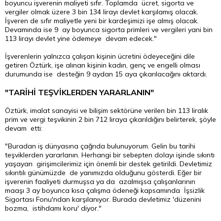
boyuncu işverenin maliyeti sıfır. Toplamda ücret, sigorta ve
vergiler olmak üzere 3 bin 134 lirayı devlet karşılamış olacak.
İşveren de sıfır maliyetle yeni bir kardeşimizi işe almış olacak.
Devamında ise 9 ay boyunca sigorta primleri ve vergileri yani bin
113 lirayı devlet yine ödemeye devam edecek."
İşverenlerin yalnızca çalışan kişinin ücretini ödeyeceğini dile
getiren Öztürk, işe alınan kişinin kadın, genç ve engelli olması
durumunda ise desteğin 9 aydan 15 aya çıkarılacağını aktardı.
"TARİHİ TEŞVİKLERDEN YARARLANIN"
Öztürk, imalat sanayisi ve bilişim sektörüne verilen bin 113 liralık
prim ve vergi teşvikinin 2 bin 712 liraya çıkarıldığını belirterek, şöyle
devam etti:
"Buradan iş dünyasına çağrıda bulunuyorum. Gelin bu tarihi
teşviklerden yararlanın. Herhangi bir sebepten dolayı işinde sıkıntı
yaşayan girişimcilerimiz için önemli bir destek getirildi. Devletimiz
sıkıntılı günümüzde de yanımızda olduğunu gösterdi. Eğer bir
işverenin faaliyeti durmuşsa ya da azalmışsa çalışanlarının
maaşı 3 ay boyunca kısa çalışma ödeneği kapsamında İşsizlik
Sigortası Fonu'ndan karşılanıyor. Burada devletimiz 'düzenini
bozma, istihdamı koru' diyor."