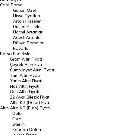
BIST 100 Hisseleri
Canlı Borsa
Günün Özeti
En Çok Artan Hisseler
Hisse Fiyatları
Artan Hisseler
En Çok Düşen Hisseler
Düşen Hisseler
Hacmi Artanlar
Hacmi Artanlar
Adedi Artanlar
Geçmiş Kapanışlar
Dünya Borsaları
Raporlar
Dünya Borsaları
Borsa
Endeksler
Gram Altın Fiyatı
Raporlar
Çeyrek Altın Fiyatı
Endeksler
Cumhuriyet Altını Fiyatı
Tam Altın Fiyatı
Yarım Altın Fiyatı
DÖVİZ
Has Altın Fiyatı
Ons Altın Fiyatı
Döviz Kuru
22 Ayar Bilezik Fiyatı
Dolar Kuru
Altın KG (Dolar) Fiyatı
Altın
Altın KG (Euro) Fiyatı
Euro Kuru
Dolar
Euro
Pound Kuru
Sterlin
Kanada Doları
Frank Kuru