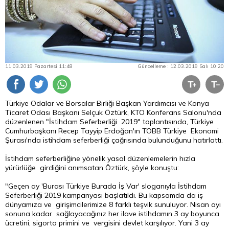
11.03.2019 Pazartesi 11:48
Güncelleme : 12.03.2019 Salı 10:20
Türkiye Odalar ve Borsalar Birliği Başkan Yardımcısı ve
Konya
Ticaret Odası Başkanı Selçuk Öztürk, KTO Konferans Salonu'nda
düzenlenen "İstihdam Seferberliği 2019" toplantısında, Türkiye
Cumhurbaşkanı Recep Tayyip Erdoğan'ın TOBB Türkiye Ekonomi
Şurası'nda istihdam seferberliği çağrısında bulunduğunu hatırlattı.
İstihdam seferberliğine yönelik yasal düzenlemelerin hızla
yürürlüğe girdiğini anımsatan Öztürk, şöyle konuştu:
"Geçen ay 'Burası Türkiye Burada İş Var' sloganıyla İstihdam
Seferberliği 2019 kampanyası başlatıldı. Bu kapsamda da iş
dünyamıza ve girişimcilerimize 8 farklı teşvik sunuluyor. Nisan ayı
sonuna kadar sağlayacağınız her ilave istihdamın 3 ay boyunca
ücretini, sigorta primini ve vergisini devlet karşılıyor. Yani 3 ay