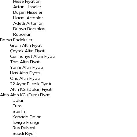
Hisse Fiyatları
Artan Hisseler
En Çok Düşen Hisseler
Düşen Hisseler
Hacmi Artanlar
Hacmi Artanlar
Adedi Artanlar
Geçmiş Kapanışlar
Dünya Borsaları
Raporlar
Dünya Borsaları
Borsa
Endeksler
Gram Altın Fiyatı
Raporlar
Çeyrek Altın Fiyatı
Endeksler
Cumhuriyet Altını Fiyatı
Tam Altın Fiyatı
Yarım Altın Fiyatı
DÖVİZ
Has Altın Fiyatı
Ons Altın Fiyatı
Döviz Kuru
22 Ayar Bilezik Fiyatı
Dolar Kuru
Altın KG (Dolar) Fiyatı
Altın
Altın KG (Euro) Fiyatı
Euro Kuru
Dolar
Euro
Pound Kuru
Sterlin
Kanada Doları
Frank Kuru
İsviçre Frangı
Riyal Kuru
Rus Rublesi
Suudi Riyali