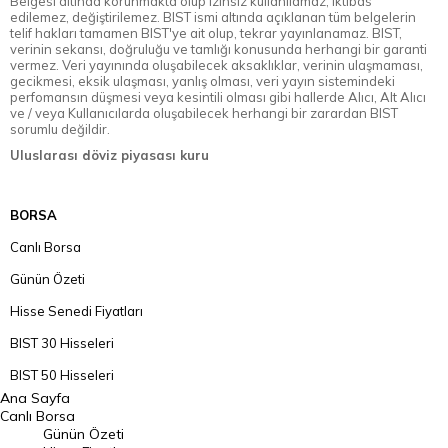
Belgesi altında korunmakta olup izinsiz kullanılamaz, iktibas
edilemez, değiştirilemez. BIST ismi altında açıklanan tüm belgelerin
telif hakları tamamen BIST'ye ait olup, tekrar yayınlanamaz. BIST,
verinin sekansı, doğruluğu ve tamlığı konusunda herhangi bir garanti
vermez. Veri yayınında oluşabilecek aksaklıklar, verinin ulaşmaması,
gecikmesi, eksik ulaşması, yanlış olması, veri yayın sistemindeki
perfomansın düşmesi veya kesintili olması gibi hallerde Alıcı, Alt Alıcı
ve / veya Kullanıcılarda oluşabilecek herhangi bir zarardan BIST
sorumlu değildir.
Uluslarası döviz piyasası kuru
BORSA
Canlı Borsa
Günün Özeti
Hisse Senedi Fiyatları
BIST 30 Hisseleri
BIST 50 Hisseleri
Ana Sayfa
BIST 100 Hisseleri
Canlı Borsa
Günün Özeti
En Çok Artan Hisseler