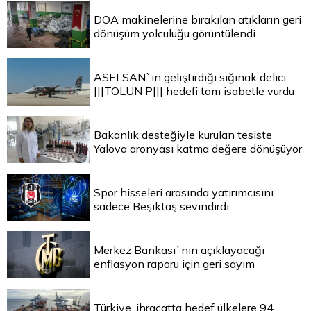
DOA makinelerine bırakılan atıkların geri
dönüşüm yolculuğu görüntülendi
ASELSAN`ın geliştirdiği sığınak delici
|||TOLUN P||| hedefi tam isabetle vurdu
Bakanlık desteğiyle kurulan tesiste
Yalova aronyası katma değere dönüşüyor
Spor hisseleri arasında yatırımcısını
sadece Beşiktaş sevindirdi
Merkez Bankası`nın açıklayacağı
enflasyon raporu için geri sayım
Türkiye, ihracatta hedef ülkelere 94