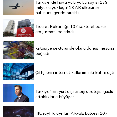
Türkiye`de hava yolu yolcu sayısı 139
milyona yaklaştı! 18 AB ülkesinin
nüfusunu geride bıraktı
Ticaret Bakanlığı, 107 sektörel pazar
araştırması hazırladı
Kırtasiye sektöründe okula dönüş mesaisi
başladı
Çiftçilerin internet kullanımı iki katını aştı
Türkiye`nin yurt dışı enerji stratejisi güçlü
ortaklıklarla büyüyor
|||Uzay|||a ayrılan AR-GE bütçesi 107