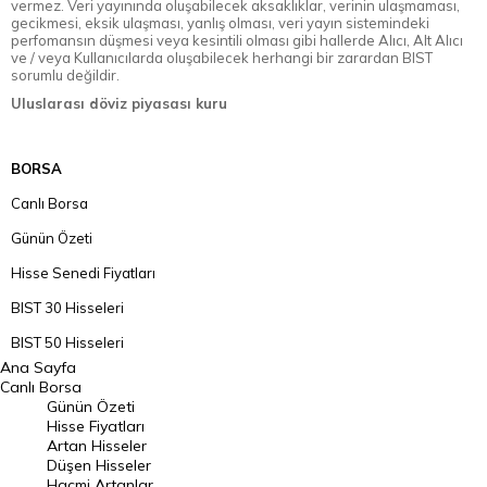
vermez. Veri yayınında oluşabilecek aksaklıklar, verinin ulaşmaması,
gecikmesi, eksik ulaşması, yanlış olması, veri yayın sistemindeki
perfomansın düşmesi veya kesintili olması gibi hallerde Alıcı, Alt Alıcı
ve / veya Kullanıcılarda oluşabilecek herhangi bir zarardan BIST
sorumlu değildir.
Uluslarası döviz piyasası kuru
BORSA
Canlı Borsa
Günün Özeti
Hisse Senedi Fiyatları
BIST 30 Hisseleri
BIST 50 Hisseleri
Ana Sayfa
BIST 100 Hisseleri
Canlı Borsa
Günün Özeti
En Çok Artan Hisseler
Hisse Fiyatları
Artan Hisseler
En Çok Düşen Hisseler
Düşen Hisseler
Hacmi Artanlar
Hacmi Artanlar