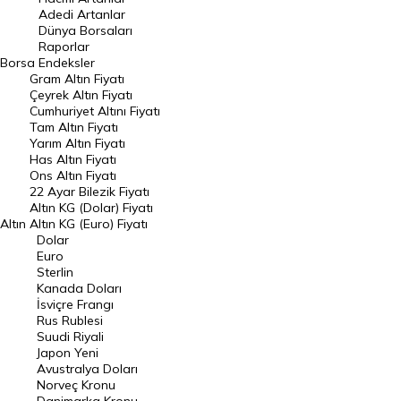
Adedi Artanlar
Geçmiş Kapanışlar
Dünya Borsaları
Raporlar
Dünya Borsaları
Borsa
Endeksler
Gram Altın Fiyatı
Raporlar
Çeyrek Altın Fiyatı
Endeksler
Cumhuriyet Altını Fiyatı
Tam Altın Fiyatı
Yarım Altın Fiyatı
DÖVİZ
Has Altın Fiyatı
Ons Altın Fiyatı
Döviz Kuru
22 Ayar Bilezik Fiyatı
Dolar Kuru
Altın KG (Dolar) Fiyatı
Altın
Altın KG (Euro) Fiyatı
Euro Kuru
Dolar
Euro
Pound Kuru
Sterlin
Kanada Doları
Frank Kuru
İsviçre Frangı
Riyal Kuru
Rus Rublesi
Suudi Riyali
Avustralya Doları
Japon Yeni
Avustralya Doları
Danimarka Kronu Kuru
Norveç Kronu