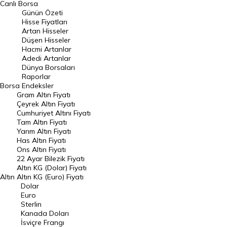
Canlı Borsa
Günün Özeti
En Çok Artan Hisseler
Hisse Fiyatları
Artan Hisseler
En Çok Düşen Hisseler
Düşen Hisseler
Hacmi Artanlar
Hacmi Artanlar
Adedi Artanlar
Geçmiş Kapanışlar
Dünya Borsaları
Raporlar
Dünya Borsaları
Borsa
Endeksler
Gram Altın Fiyatı
Raporlar
Çeyrek Altın Fiyatı
Endeksler
Cumhuriyet Altını Fiyatı
Tam Altın Fiyatı
Yarım Altın Fiyatı
DÖVİZ
Has Altın Fiyatı
Ons Altın Fiyatı
Döviz Kuru
22 Ayar Bilezik Fiyatı
Dolar Kuru
Altın KG (Dolar) Fiyatı
Altın
Altın KG (Euro) Fiyatı
Euro Kuru
Dolar
Euro
Pound Kuru
Sterlin
Kanada Doları
Frank Kuru
İsviçre Frangı