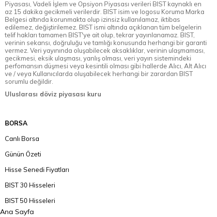
Piyasası, Vadeli İşlem ve Opsiyon Piyasası verileri BIST kaynaklı en
az 15 dakika gecikmeli verilerdir. BIST isim ve logosu Koruma Marka
Belgesi altında korunmakta olup izinsiz kullanılamaz, iktibas
edilemez, değiştirilemez. BIST ismi altında açıklanan tüm belgelerin
telif hakları tamamen BIST'ye ait olup, tekrar yayınlanamaz. BIST,
verinin sekansı, doğruluğu ve tamlığı konusunda herhangi bir garanti
vermez. Veri yayınında oluşabilecek aksaklıklar, verinin ulaşmaması,
gecikmesi, eksik ulaşması, yanlış olması, veri yayın sistemindeki
perfomansın düşmesi veya kesintili olması gibi hallerde Alıcı, Alt Alıcı
ve / veya Kullanıcılarda oluşabilecek herhangi bir zarardan BIST
sorumlu değildir.
Uluslarası döviz piyasası kuru
BORSA
Canlı Borsa
Günün Özeti
Hisse Senedi Fiyatları
BIST 30 Hisseleri
BIST 50 Hisseleri
Ana Sayfa
BIST 100 Hisseleri