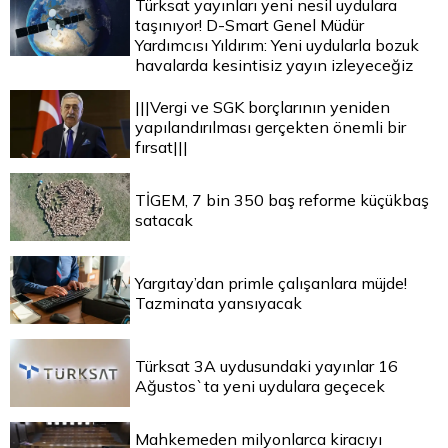
Türksat yayınları yeni nesil uydulara
taşınıyor! D-Smart Genel Müdür
Yardımcısı Yıldırım: Yeni uydularla bozuk
havalarda kesintisiz yayın izleyeceğiz
|||Vergi ve SGK borçlarının yeniden
yapılandırılması gerçekten önemli bir
fırsat|||
TİGEM, 7 bin 350 baş reforme küçükbaş
satacak
Yargıtay’dan primle çalışanlara müjde!
Tazminata yansıyacak
Türksat 3A uydusundaki yayınlar 16
Ağustos`ta yeni uydulara geçecek
Mahkemeden milyonlarca kiracıyı