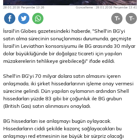
28.01.2016 Perşembe 13:26
Güncelleme : 28.01.2016 Perşembe 13:41
İsrail'in Globes gazetesindeki haberde, "Shell'in BG'yi
satın alma sürecinin sonuçlanması durumunda, geçmişte
İsrail'in Leviathan konsorsiyumu ile BG arasında 30 milyar
dolar
büyüklüğünde bir doğalgaz ticareti için yapılan
müzakerelerin tehlikeye girebileceği" ifade edildi.
Shell'in BG'yi 70 milyar dolara satın almasını içeren
anlaşmada, iki şirket hissedarlarının işleme onay vermesi
sürecine gelindi. Dün yapılan oylamanın ardından Shell
hissedarları yüzde 83 gibi bir çoğunluk ile BG grubun
(British Gas) satın alınmasını onayladı.
BG hissedarları ise anlaşmayı bugün oylayacak.
Hissedarların ciddi şekilde kazanç sağlayacakları bu
anlaşmayı red etmesinin ise büyük bir sürpriz olacağı