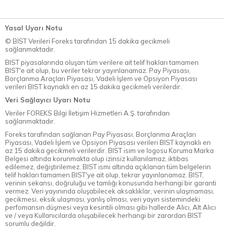
Yasal Uyarı Notu
© BİST Verileri Foreks tarafından 15 dakika gecikmeli
sağlanmaktadır.
BIST piyasalarında oluşan tüm verilere ait telif hakları tamamen
BIST'e ait olup, bu veriler tekrar yayınlanamaz. Pay Piyasası,
Borçlanma Araçları Piyasası, Vadeli İşlem ve Opsiyon Piyasası
verileri BIST kaynaklı en az 15 dakika gecikmeli verilerdir.
Veri Sağlayıcı Uyarı Notu
Veriler FOREKS Bilgi İletişim Hizmetleri A.Ş. tarafından
sağlanmaktadır.
Foreks tarafından sağlanan Pay Piyasası, Borçlanma Araçları
Piyasası, Vadeli İşlem ve Opsiyon Piyasası verileri BIST kaynaklı en
az 15 dakika gecikmeli verilerdir. BIST isim ve logosu Koruma Marka
Belgesi altında korunmakta olup izinsiz kullanılamaz, iktibas
edilemez, değiştirilemez. BIST ismi altında açıklanan tüm belgelerin
telif hakları tamamen BIST'ye ait olup, tekrar yayınlanamaz. BIST,
verinin sekansı, doğruluğu ve tamlığı konusunda herhangi bir garanti
vermez. Veri yayınında oluşabilecek aksaklıklar, verinin ulaşmaması,
gecikmesi, eksik ulaşması, yanlış olması, veri yayın sistemindeki
perfomansın düşmesi veya kesintili olması gibi hallerde Alıcı, Alt Alıcı
ve / veya Kullanıcılarda oluşabilecek herhangi bir zarardan BIST
sorumlu değildir.