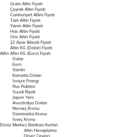
Gram Altın Fiyatı
Raporlar
Çeyrek Altın Fiyatı
Endeksler
Cumhuriyet Altını Fiyatı
Tam Altın Fiyatı
Yarım Altın Fiyatı
DÖVİZ
Has Altın Fiyatı
Ons Altın Fiyatı
Döviz Kuru
22 Ayar Bilezik Fiyatı
Dolar Kuru
Altın KG (Dolar) Fiyatı
Altın
Altın KG (Euro) Fiyatı
Euro Kuru
Dolar
Euro
Pound Kuru
Sterlin
Kanada Doları
Frank Kuru
İsviçre Frangı
Riyal Kuru
Rus Rublesi
Suudi Riyali
Avustralya Doları
Japon Yeni
Avustralya Doları
Danimarka Kronu Kuru
Norveç Kronu
Danimarka Kronu
Kanada Doları Kuru
İsveç Kronu
Döviz
Merkez Bankası Kurlari
Norveç Kronu Kuru
Altın Hesaplama
İsveç Kronu Kuru
Döviz Çevirici