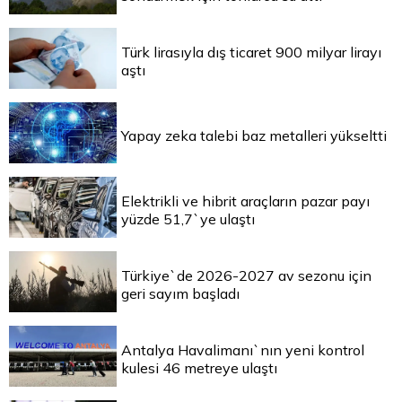
Türk lirasıyla dış ticaret 900 milyar lirayı
aştı
Yapay zeka talebi baz metalleri yükseltti
Elektrikli ve hibrit araçların pazar payı
yüzde 51,7`ye ulaştı
Türkiye`de 2026-2027 av sezonu için
geri sayım başladı
Antalya Havalimanı`nın yeni kontrol
kulesi 46 metreye ulaştı