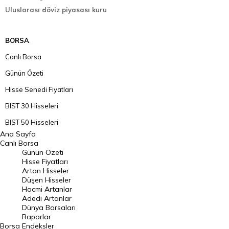
Uluslarası döviz piyasası kuru
BORSA
Canlı Borsa
Günün Özeti
Hisse Senedi Fiyatları
BIST 30 Hisseleri
BIST 50 Hisseleri
Ana Sayfa
BIST 100 Hisseleri
Canlı Borsa
Günün Özeti
En Çok Artan Hisseler
Hisse Fiyatları
Artan Hisseler
En Çok Düşen Hisseler
Düşen Hisseler
Hacmi Artanlar
Hacmi Artanlar
Adedi Artanlar
Geçmiş Kapanışlar
Dünya Borsaları
Raporlar
Dünya Borsaları
Borsa
Endeksler