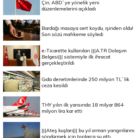
Çin, ABD`ye yönelik yeni
düzenlemelerini açıkladı
Bardağı masaya sert koydu, işinden oldu!
Son sözü mahkeme söyledi
e-Ticarette kullanılan |||A.TR Dolaşım
Belgesi||| sistemiyle ilk ihracat
gerçekleştirildi
Gıda denetimlerinde 250 milyon TL`lik
ceza kesildi
THY yılın ilk yarısında 18 milyar 864
milyon lira kar etti
|||Ateş kuşları||| bu yıl orman yangınlarını
söndürmek için tonlarca su attı