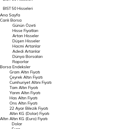
BIST 50 Hisseleri
Ana Sayfa
BIST 100 Hisseleri
Canlı Borsa
Günün Özeti
En Çok Artan Hisseler
Hisse Fiyatları
Artan Hisseler
En Çok Düşen Hisseler
Düşen Hisseler
Hacmi Artanlar
Hacmi Artanlar
Adedi Artanlar
Geçmiş Kapanışlar
Dünya Borsaları
Raporlar
Dünya Borsaları
Borsa
Endeksler
Gram Altın Fiyatı
Raporlar
Çeyrek Altın Fiyatı
Endeksler
Cumhuriyet Altını Fiyatı
Tam Altın Fiyatı
Yarım Altın Fiyatı
DÖVİZ
Has Altın Fiyatı
Ons Altın Fiyatı
Döviz Kuru
22 Ayar Bilezik Fiyatı
Dolar Kuru
Altın KG (Dolar) Fiyatı
Altın
Altın KG (Euro) Fiyatı
Euro Kuru
Dolar