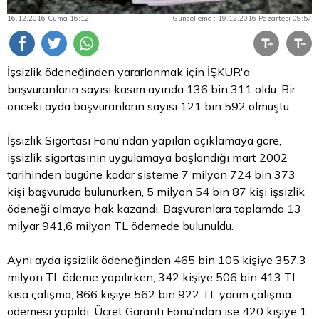
16.12.2016 Cuma 16:12
Güncelleme : 19.12.2016 Pazartesi 09:57
İşsizlik ödeneğinden yararlanmak için İŞKUR'a
başvuranların sayısı kasım ayında 136 bin 311 oldu. Bir
önceki ayda başvuranların sayısı 121 bin 592 olmuştu.
İşsizlik Sigortası Fonu'ndan yapılan açıklamaya göre,
işsizlik sigortasının uygulamaya başlandığı mart 2002
tarihinden bugüne kadar sisteme 7 milyon 724 bin 373
kişi başvuruda bulunurken, 5 milyon 54 bin 87 kişi işsizlik
ödeneği almaya hak kazandı. Başvuranlara toplamda 13
milyar 941,6 milyon
TL
ödemede bulunuldu.
Aynı ayda işsizlik ödeneğinden 465 bin 105 kişiye 357,3
milyon TL ödeme yapılırken, 342 kişiye 506 bin 413 TL
kısa çalışma, 866 kişiye 562 bin 922 TL yarım çalışma
ödemesi yapıldı. Ücret Garanti Fonu’ndan ise 420 kişiye 1