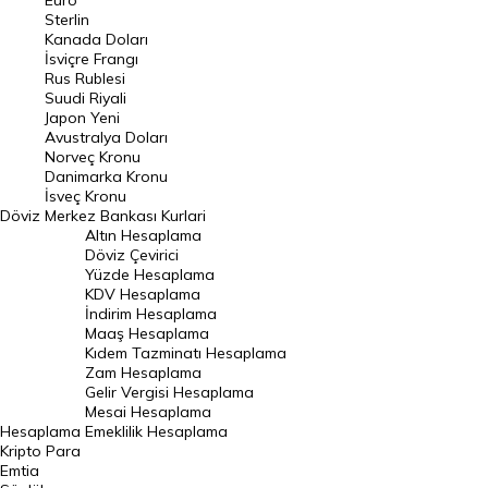
Euro
Pound Kuru
Sterlin
Kanada Doları
Frank Kuru
İsviçre Frangı
Riyal Kuru
Rus Rublesi
Suudi Riyali
Avustralya Doları
Japon Yeni
Avustralya Doları
Danimarka Kronu Kuru
Norveç Kronu
Danimarka Kronu
Kanada Doları Kuru
İsveç Kronu
Döviz
Merkez Bankası Kurlari
Norveç Kronu Kuru
Altın Hesaplama
İsveç Kronu Kuru
Döviz Çevirici
Yüzde Hesaplama
Japon Yeni Kuru
KDV Hesaplama
İndirim Hesaplama
Serbest Piyasa Döviz Kurları
Maaş Hesaplama
Kıdem Tazminatı Hesaplama
Merkez Bankası Döviz Kurları
Zam Hesaplama
Gelir Vergisi Hesaplama
ALTIN
Mesai Hesaplama
Hesaplama
Emeklilik Hesaplama
Altın Fiyatları
Kripto Para
Emtia
Gram Altın Fiyatı