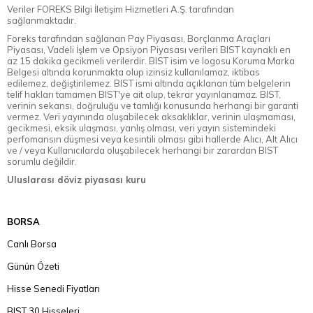
Veriler FOREKS Bilgi İletişim Hizmetleri A.Ş. tarafından
sağlanmaktadır.
Foreks tarafından sağlanan Pay Piyasası, Borçlanma Araçları
Piyasası, Vadeli İşlem ve Opsiyon Piyasası verileri BIST kaynaklı en
az 15 dakika gecikmeli verilerdir. BIST isim ve logosu Koruma Marka
Belgesi altında korunmakta olup izinsiz kullanılamaz, iktibas
edilemez, değiştirilemez. BIST ismi altında açıklanan tüm belgelerin
telif hakları tamamen BIST'ye ait olup, tekrar yayınlanamaz. BIST,
verinin sekansı, doğruluğu ve tamlığı konusunda herhangi bir garanti
vermez. Veri yayınında oluşabilecek aksaklıklar, verinin ulaşmaması,
gecikmesi, eksik ulaşması, yanlış olması, veri yayın sistemindeki
perfomansın düşmesi veya kesintili olması gibi hallerde Alıcı, Alt Alıcı
ve / veya Kullanıcılarda oluşabilecek herhangi bir zarardan BIST
sorumlu değildir.
Uluslarası döviz piyasası kuru
BORSA
Canlı Borsa
Günün Özeti
Hisse Senedi Fiyatları
BIST 30 Hisseleri