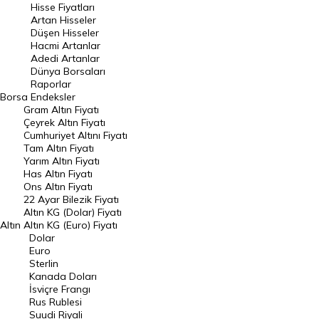
Hisse Fiyatları
Artan Hisseler
En Çok Düşen Hisseler
Düşen Hisseler
Hacmi Artanlar
Hacmi Artanlar
Adedi Artanlar
Geçmiş Kapanışlar
Dünya Borsaları
Raporlar
Dünya Borsaları
Borsa
Endeksler
Gram Altın Fiyatı
Raporlar
Çeyrek Altın Fiyatı
Endeksler
Cumhuriyet Altını Fiyatı
Tam Altın Fiyatı
Yarım Altın Fiyatı
DÖVİZ
Has Altın Fiyatı
Ons Altın Fiyatı
Döviz Kuru
22 Ayar Bilezik Fiyatı
Dolar Kuru
Altın KG (Dolar) Fiyatı
Altın
Altın KG (Euro) Fiyatı
Euro Kuru
Dolar
Euro
Pound Kuru
Sterlin
Kanada Doları
Frank Kuru
İsviçre Frangı
Riyal Kuru
Rus Rublesi
Suudi Riyali