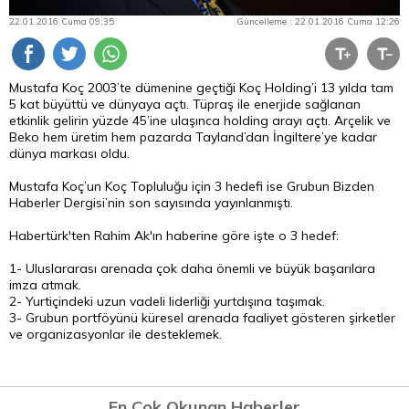
22.01.2016 Cuma 09:35
Güncelleme : 22.01.2016 Cuma 12:26
Mustafa Koç 2003’te dümenine geçtiği Koç Holding’i 13 yılda tam
5 kat büyüttü ve dünyaya açtı. Tüpraş ile enerjide sağlanan
etkinlik gelirin yüzde 45’ine ulaşınca holding arayı açtı. Arçelik ve
Beko hem üretim hem pazarda Tayland’dan İngiltere’ye kadar
dünya markası oldu.
Mustafa Koç’un Koç Topluluğu için 3 hedefi ise Grubun Bizden
Haberler Dergisi’nin son sayısında yayınlanmıştı.
Habertürk'ten Rahim Ak'ın haberine göre işte o 3 hedef:
1- Uluslararası arenada çok daha önemli ve büyük başarılara
imza atmak.
2- Yurtiçindeki uzun vadeli liderliği yurtdışına taşımak.
3- Grubun portföyünü küresel arenada faaliyet gösteren şirketler
ve organizasyonlar ile desteklemek.
En Çok Okunan Haberler