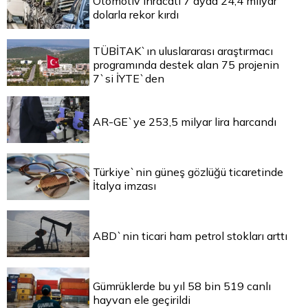
Otomotiv ihracatı 7 ayda 24,4 milyar
dolarla rekor kırdı
TÜBİTAK`ın uluslararası araştırmacı
programında destek alan 75 projenin
7`si İYTE`den
AR-GE`ye 253,5 milyar lira harcandı
Türkiye`nin güneş gözlüğü ticaretinde
İtalya imzası
ABD`nin ticari ham petrol stokları arttı
Gümrüklerde bu yıl 58 bin 519 canlı
hayvan ele geçirildi