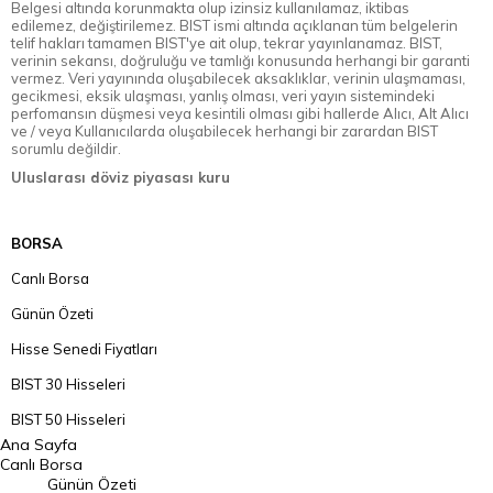
Belgesi altında korunmakta olup izinsiz kullanılamaz, iktibas
edilemez, değiştirilemez. BIST ismi altında açıklanan tüm belgelerin
telif hakları tamamen BIST'ye ait olup, tekrar yayınlanamaz. BIST,
verinin sekansı, doğruluğu ve tamlığı konusunda herhangi bir garanti
vermez. Veri yayınında oluşabilecek aksaklıklar, verinin ulaşmaması,
gecikmesi, eksik ulaşması, yanlış olması, veri yayın sistemindeki
perfomansın düşmesi veya kesintili olması gibi hallerde Alıcı, Alt Alıcı
ve / veya Kullanıcılarda oluşabilecek herhangi bir zarardan BIST
sorumlu değildir.
Uluslarası döviz piyasası kuru
BORSA
Canlı Borsa
Günün Özeti
Hisse Senedi Fiyatları
BIST 30 Hisseleri
BIST 50 Hisseleri
Ana Sayfa
BIST 100 Hisseleri
Canlı Borsa
Günün Özeti
En Çok Artan Hisseler