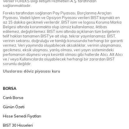
Veriler FOREKS Bilgi İletişim Hizmetleri A.Ş. tarafından
sağlanmaktadır.
Foreks tarafından sağlanan Pay Piyasası, Borçlanma Araçları
Piyasası, Vadeli İşlem ve Opsiyon Piyasası verileri BIST kaynaklı en
az 15 dakika gecikmeli verilerdir. BIST isim ve logosu Koruma Marka
Belgesi altında korunmakta olup izinsiz kullanılamaz, iktibas
edilemez, değiştirilemez. BIST ismi altında açıklanan tüm belgelerin
telif hakları tamamen BIST'ye ait olup, tekrar yayınlanamaz. BIST,
verinin sekansı, doğruluğu ve tamlığı konusunda herhangi bir garanti
vermez. Veri yayınında oluşabilecek aksaklıklar, verinin ulaşmaması,
gecikmesi, eksik ulaşması, yanlış olması, veri yayın sistemindeki
perfomansın düşmesi veya kesintili olması gibi hallerde Alıcı, Alt Alıcı
ve / veya Kullanıcılarda oluşabilecek herhangi bir zarardan BIST
sorumlu değildir.
Uluslarası döviz piyasası kuru
BORSA
Canlı Borsa
Günün Özeti
Hisse Senedi Fiyatları
BIST 30 Hisseleri