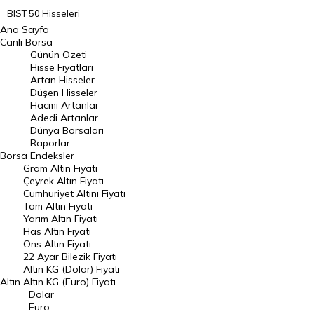
BIST 50 Hisseleri
Ana Sayfa
BIST 100 Hisseleri
Canlı Borsa
Günün Özeti
En Çok Artan Hisseler
Hisse Fiyatları
Artan Hisseler
En Çok Düşen Hisseler
Düşen Hisseler
Hacmi Artanlar
Hacmi Artanlar
Adedi Artanlar
Geçmiş Kapanışlar
Dünya Borsaları
Raporlar
Dünya Borsaları
Borsa
Endeksler
Gram Altın Fiyatı
Raporlar
Çeyrek Altın Fiyatı
Endeksler
Cumhuriyet Altını Fiyatı
Tam Altın Fiyatı
Yarım Altın Fiyatı
DÖVİZ
Has Altın Fiyatı
Ons Altın Fiyatı
Döviz Kuru
22 Ayar Bilezik Fiyatı
Dolar Kuru
Altın KG (Dolar) Fiyatı
Altın
Altın KG (Euro) Fiyatı
Euro Kuru
Dolar
Euro
Pound Kuru