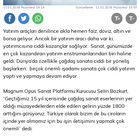
11.01.2016 Pazartesi 14:14
Güncelleme : 11.01.2016 Pazartesi 15:53
Yatırım araçları denilince akla hemen faiz, döviz,
altın
ve
borsa
geliyor. Ancak bir yatırım aracı daha var ki,
yatırımcısına ciddi kazançlar sağlıyor. Sanat, günümüzde
en çok kazandıran yatırım enstrümanlarından biri haline
geldi. Dünya’da özellikle çağdaş sanata ciddi bir yöneliş
başlarken, birçok önemli işadamı sanata çok ciddi yatırım
yaptı ve yapmaya devam ediyor.
Magnum Opus Sanat Platformu Kurucusu Selin Bozkurt,
“Geçtiğimiz 15 yıl içerisinde çağdaş sanat eserlerinin yer
aldığı müzayedelerden elde edilen gelirin yüzde 1800
arttığını görüyoruz. Türkiye olarak
bizim
de bu ciroların
içinde yer almamız için bu işin iletişimini yapmak çok
önemli” dedi.