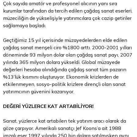
Çok sayıda amatör ve profesyonel alıcının yanı sıra
kurumlar tarafından da tercih edilen çağdaş sanat eserleri,
müzeciliğin de yükselişiyle yatırımcılara çok cazip getiriler
sağlamaya başladı.
Geçtiğimiz 15 yıl içerisinde müzayedelerden elde edilen
çağdaş sanat menşeli ciro %1800 arttı. 2000-2001 yılları
döneminde 93 milyon dolar olan çağdaş sanat payı, 2007
yılında 365 milyon dolara yükseldi. Global müzayede
değerleri hesaba alındığında çağdaş sanat tüm pazarın
%13’lük kısmını oluşturuyor. Ekonomik krizlerden de
etkilenmeyen, sosyo-politik krizlere dirençli olan sanat
yatırımcının güvenini kazanıyor.
DEĞERİ YÜZLERCE KAT ARTABİLİYOR!
Sanat, yüzlerce kat artabilen tek yatırım aracı olarak da
göze çarpıyor. Amerikalı sanatçı Jef Koons’a ait 1988
imzalı eser 1997 yılında 250 bin dolara satılmışken aynı