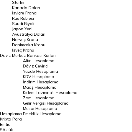
Sterlin
Kanada Doları
Frank Kuru
İsviçre Frangı
Riyal Kuru
Rus Rublesi
Suudi Riyali
Avustralya Doları
Japon Yeni
Avustralya Doları
Danimarka Kronu Kuru
Norveç Kronu
Danimarka Kronu
Kanada Doları Kuru
İsveç Kronu
Döviz
Merkez Bankası Kurlari
Norveç Kronu Kuru
Altın Hesaplama
İsveç Kronu Kuru
Döviz Çevirici
Yüzde Hesaplama
Japon Yeni Kuru
KDV Hesaplama
İndirim Hesaplama
Serbest Piyasa Döviz Kurları
Maaş Hesaplama
Kıdem Tazminatı Hesaplama
Merkez Bankası Döviz Kurları
Zam Hesaplama
Gelir Vergisi Hesaplama
ALTIN
Mesai Hesaplama
Hesaplama
Emeklilik Hesaplama
Altın Fiyatları
Kripto Para
Emtia
Gram Altın Fiyatı
Sözlük