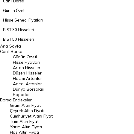
Canlı Borsa
Günün Özeti
Hisse Senedi Fiyatları
BIST 30 Hisseleri
BIST 50 Hisseleri
Ana Sayfa
BIST 100 Hisseleri
Canlı Borsa
Günün Özeti
En Çok Artan Hisseler
Hisse Fiyatları
Artan Hisseler
En Çok Düşen Hisseler
Düşen Hisseler
Hacmi Artanlar
Hacmi Artanlar
Adedi Artanlar
Geçmiş Kapanışlar
Dünya Borsaları
Raporlar
Dünya Borsaları
Borsa
Endeksler
Gram Altın Fiyatı
Raporlar
Çeyrek Altın Fiyatı
Endeksler
Cumhuriyet Altını Fiyatı
Tam Altın Fiyatı
Yarım Altın Fiyatı
DÖVİZ
Has Altın Fiyatı