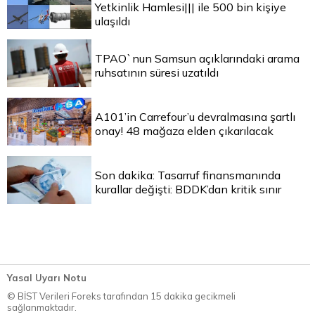
Yetkinlik Hamlesi||| ile 500 bin kişiye
ulaşıldı
TPAO`nun Samsun açıklarındaki arama
ruhsatının süresi uzatıldı
A101’in Carrefour’u devralmasına şartlı
onay! 48 mağaza elden çıkarılacak
Son dakika: Tasarruf finansmanında
kurallar değişti: BDDK’dan kritik sınır
Yasal Uyarı Notu
© BİST Verileri Foreks tarafından 15 dakika gecikmeli
sağlanmaktadır.