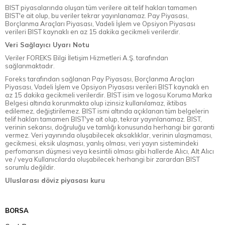
BIST piyasalarında oluşan tüm verilere ait telif hakları tamamen
BIST'e ait olup, bu veriler tekrar yayınlanamaz. Pay Piyasası,
Borçlanma Araçları Piyasası, Vadeli İşlem ve Opsiyon Piyasası
verileri BIST kaynaklı en az 15 dakika gecikmeli verilerdir.
Veri Sağlayıcı Uyarı Notu
Veriler FOREKS Bilgi İletişim Hizmetleri A.Ş. tarafından
sağlanmaktadır.
Foreks tarafından sağlanan Pay Piyasası, Borçlanma Araçları
Piyasası, Vadeli İşlem ve Opsiyon Piyasası verileri BIST kaynaklı en
az 15 dakika gecikmeli verilerdir. BIST isim ve logosu Koruma Marka
Belgesi altında korunmakta olup izinsiz kullanılamaz, iktibas
edilemez, değiştirilemez. BIST ismi altında açıklanan tüm belgelerin
telif hakları tamamen BIST'ye ait olup, tekrar yayınlanamaz. BIST,
verinin sekansı, doğruluğu ve tamlığı konusunda herhangi bir garanti
vermez. Veri yayınında oluşabilecek aksaklıklar, verinin ulaşmaması,
gecikmesi, eksik ulaşması, yanlış olması, veri yayın sistemindeki
perfomansın düşmesi veya kesintili olması gibi hallerde Alıcı, Alt Alıcı
ve / veya Kullanıcılarda oluşabilecek herhangi bir zarardan BIST
sorumlu değildir.
Uluslarası döviz piyasası kuru
BORSA