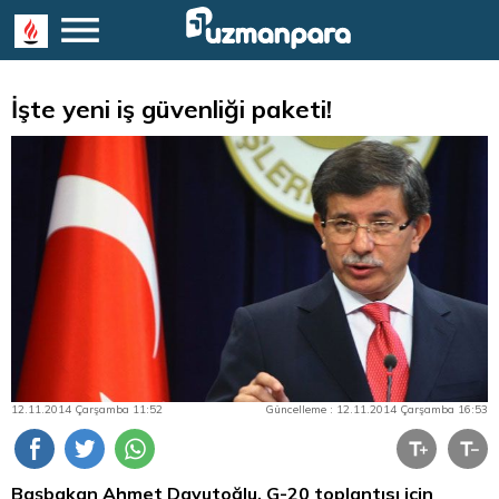
İşte yeni iş güvenliği paketi!
12.11.2014 Çarşamba 11:52
Güncelleme : 12.11.2014 Çarşamba 16:53
Başbakan Ahmet Davutoğlu, G-20 toplantısı için