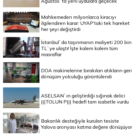
Ağustos`ta yeni uydulara geçecek
Mahkemeden milyonlarca kiracıyı
ilgilendiren karar: UYAP’taki tek hareket
her şeyi değiştirdi
İstanbul`da taşınmanın maliyeti 200 bin
TL`ye ulaştı! İşte kalem kalem tüm
masraflar
DOA makinelerine bırakılan atıkların geri
dönüşüm yolculuğu görüntülendi
ASELSAN`ın geliştirdiği sığınak delici
|||TOLUN P||| hedefi tam isabetle vurdu
Bakanlık desteğiyle kurulan tesiste
Yalova aronyası katma değere dönüşüyor