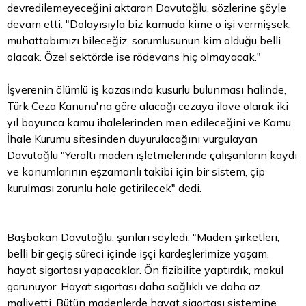
devredilemeyeceğini aktaran Davutoğlu, sözlerine şöyle
devam etti: "Dolayısıyla biz kamuda kime o işi vermişsek,
muhattabımızı bileceğiz, sorumlusunun kim olduğu belli
olacak. Özel sektörde ise rödevans hiç olmayacak."
İşverenin ölümlü iş kazasında kusurlu bulunması halinde,
Türk Ceza Kanunu'na göre alacağı cezaya ilave olarak iki
yıl boyunca kamu ihalelerinden men edileceğini ve Kamu
İhale Kurumu sitesinden duyurulacağını vurgulayan
Davutoğlu "Yeraltı maden işletmelerinde çalışanların kaydı
ve konumlarının eşzamanlı takibi için bir sistem, çip
kurulması zorunlu hale getirilecek" dedi.
Başbakan Davutoğlu, şunları söyledi: "Maden şirketleri,
belli bir geçiş süreci içinde işçi kardeşlerimize yaşam,
hayat sigortası yapacaklar. Ön fizibilite yaptırdık, makul
görünüyor. Hayat sigortası daha sağlıklı ve daha az
maliyetti. Bütün madenlerde hayat sigortası sistemine