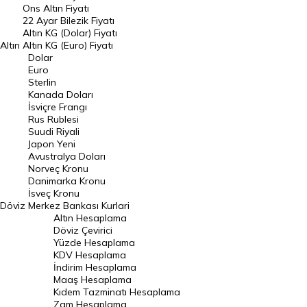
Ons Altın Fiyatı
Döviz Kuru
22 Ayar Bilezik Fiyatı
Dolar Kuru
Altın KG (Dolar) Fiyatı
Altın
Altın KG (Euro) Fiyatı
Euro Kuru
Dolar
Euro
Pound Kuru
Sterlin
Kanada Doları
Frank Kuru
İsviçre Frangı
Riyal Kuru
Rus Rublesi
Suudi Riyali
Avustralya Doları
Japon Yeni
Avustralya Doları
Danimarka Kronu Kuru
Norveç Kronu
Danimarka Kronu
Kanada Doları Kuru
İsveç Kronu
Döviz
Merkez Bankası Kurlari
Norveç Kronu Kuru
Altın Hesaplama
İsveç Kronu Kuru
Döviz Çevirici
Yüzde Hesaplama
Japon Yeni Kuru
KDV Hesaplama
İndirim Hesaplama
Serbest Piyasa Döviz Kurları
Maaş Hesaplama
Kıdem Tazminatı Hesaplama
Merkez Bankası Döviz Kurları
Zam Hesaplama