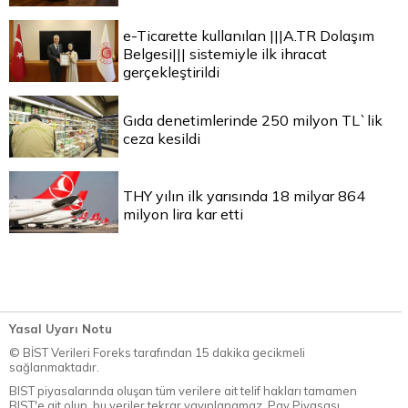
e-Ticarette kullanılan |||A.TR Dolaşım
Belgesi||| sistemiyle ilk ihracat
gerçekleştirildi
Gıda denetimlerinde 250 milyon TL`lik
ceza kesildi
THY yılın ilk yarısında 18 milyar 864
milyon lira kar etti
Yasal Uyarı Notu
© BİST Verileri Foreks tarafından 15 dakika gecikmeli
sağlanmaktadır.
BIST piyasalarında oluşan tüm verilere ait telif hakları tamamen
BIST'e ait olup, bu veriler tekrar yayınlanamaz. Pay Piyasası,