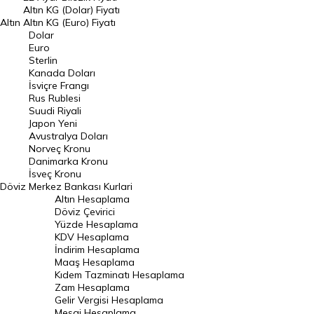
Dolar Kuru
Altın KG (Dolar) Fiyatı
Altın
Altın KG (Euro) Fiyatı
Euro Kuru
Dolar
Euro
Pound Kuru
Sterlin
Kanada Doları
Frank Kuru
İsviçre Frangı
Riyal Kuru
Rus Rublesi
Suudi Riyali
Avustralya Doları
Japon Yeni
Avustralya Doları
Danimarka Kronu Kuru
Norveç Kronu
Danimarka Kronu
Kanada Doları Kuru
İsveç Kronu
Döviz
Merkez Bankası Kurlari
Norveç Kronu Kuru
Altın Hesaplama
İsveç Kronu Kuru
Döviz Çevirici
Yüzde Hesaplama
Japon Yeni Kuru
KDV Hesaplama
İndirim Hesaplama
Serbest Piyasa Döviz Kurları
Maaş Hesaplama
Kıdem Tazminatı Hesaplama
Merkez Bankası Döviz Kurları
Zam Hesaplama
Gelir Vergisi Hesaplama
ALTIN
Mesai Hesaplama