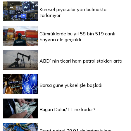
Küresel piyasalar yön bulmakta
zorlanıyor
Gümrüklerde bu yıl 58 bin 519 canlı
hayvan ele geçirildi
ABD`nin ticari ham petrol stokları arttı
Borsa güne yükselişle başladı
Bugün Dolar/TL ne kadar?
Brent petrol 79,91 dolardan işlem