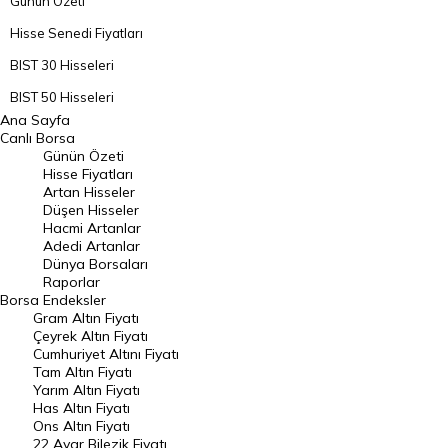
Günün Özeti
Hisse Senedi Fiyatları
BIST 30 Hisseleri
BIST 50 Hisseleri
Ana Sayfa
BIST 100 Hisseleri
Canlı Borsa
Günün Özeti
En Çok Artan Hisseler
Hisse Fiyatları
Artan Hisseler
En Çok Düşen Hisseler
Düşen Hisseler
Hacmi Artanlar
Hacmi Artanlar
Adedi Artanlar
Geçmiş Kapanışlar
Dünya Borsaları
Raporlar
Dünya Borsaları
Borsa
Endeksler
Gram Altın Fiyatı
Raporlar
Çeyrek Altın Fiyatı
Endeksler
Cumhuriyet Altını Fiyatı
Tam Altın Fiyatı
Yarım Altın Fiyatı
DÖVİZ
Has Altın Fiyatı
Ons Altın Fiyatı
Döviz Kuru
22 Ayar Bilezik Fiyatı