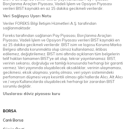
Borçlanma Araçları Piyasası, Vadeli İşlem ve Opsiyon Piyasası
verileri BIST kaynaklı en az 15 dakika gecikmeli verilerdir.
Veri Sağlayıcı Uyarı Notu
Veriler FOREKS Bilgi İletişim Hizmetleri A.Ş. tarafından
sağlanmaktadır.
Foreks tarafından sağlanan Pay Piyasası, Borçlanma Araçları
Piyasası, Vadeli İşlem ve Opsiyon Piyasası verileri BIST kaynaklı en
az 15 dakika gecikmeli verilerdir. BIST isim ve logosu Koruma Marka
Belgesi altında korunmakta olup izinsiz kullanılamaz, iktibas
edilemez, değiştirilemez. BIST ismi altında açıklanan tüm belgelerin
telif hakları tamamen BIST'ye ait olup, tekrar yayınlanamaz. BIST,
verinin sekansı, doğruluğu ve tamlığı konusunda herhangi bir garanti
vermez. Veri yayınında oluşabilecek aksaklıklar, verinin ulaşmaması,
gecikmesi, eksik ulaşması, yanlış olması, veri yayın sistemindeki
perfomansın düşmesi veya kesintili olması gibi hallerde Alıcı, Alt Alıcı
ve / veya Kullanıcılarda oluşabilecek herhangi bir zarardan BIST
sorumlu değildir.
Uluslarası döviz piyasası kuru
BORSA
Canlı Borsa