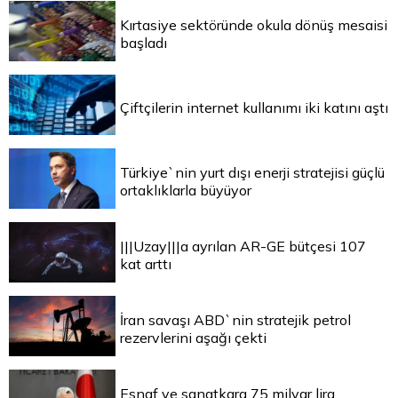
Kırtasiye sektöründe okula dönüş mesaisi
başladı
Çiftçilerin internet kullanımı iki katını aştı
Türkiye`nin yurt dışı enerji stratejisi güçlü
ortaklıklarla büyüyor
|||Uzay|||a ayrılan AR-GE bütçesi 107
kat arttı
İran savaşı ABD`nin stratejik petrol
rezervlerini aşağı çekti
Esnaf ve sanatkara 75 milyar lira