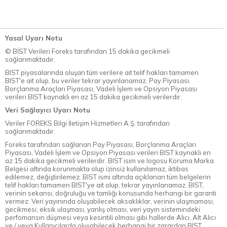
Yasal Uyarı Notu
© BİST Verileri Foreks tarafından 15 dakika gecikmeli
sağlanmaktadır.
BIST piyasalarında oluşan tüm verilere ait telif hakları tamamen
BIST'e ait olup, bu veriler tekrar yayınlanamaz. Pay Piyasası,
Borçlanma Araçları Piyasası, Vadeli İşlem ve Opsiyon Piyasası
verileri BIST kaynaklı en az 15 dakika gecikmeli verilerdir.
Veri Sağlayıcı Uyarı Notu
Veriler FOREKS Bilgi İletişim Hizmetleri A.Ş. tarafından
sağlanmaktadır.
Foreks tarafından sağlanan Pay Piyasası, Borçlanma Araçları
Piyasası, Vadeli İşlem ve Opsiyon Piyasası verileri BIST kaynaklı en
az 15 dakika gecikmeli verilerdir. BIST isim ve logosu Koruma Marka
Belgesi altında korunmakta olup izinsiz kullanılamaz, iktibas
edilemez, değiştirilemez. BIST ismi altında açıklanan tüm belgelerin
telif hakları tamamen BIST'ye ait olup, tekrar yayınlanamaz. BIST,
verinin sekansı, doğruluğu ve tamlığı konusunda herhangi bir garanti
vermez. Veri yayınında oluşabilecek aksaklıklar, verinin ulaşmaması,
gecikmesi, eksik ulaşması, yanlış olması, veri yayın sistemindeki
perfomansın düşmesi veya kesintili olması gibi hallerde Alıcı, Alt Alıcı
ve / veya Kullanıcılarda oluşabilecek herhangi bir zarardan BIST