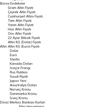
Dünya Borsaları
Borsa
Endeksler
Gram Altın Fiyatı
Raporlar
Çeyrek Altın Fiyatı
Endeksler
Cumhuriyet Altını Fiyatı
Tam Altın Fiyatı
Yarım Altın Fiyatı
DÖVİZ
Has Altın Fiyatı
Ons Altın Fiyatı
Döviz Kuru
22 Ayar Bilezik Fiyatı
Dolar Kuru
Altın KG (Dolar) Fiyatı
Altın
Altın KG (Euro) Fiyatı
Euro Kuru
Dolar
Euro
Pound Kuru
Sterlin
Kanada Doları
Frank Kuru
İsviçre Frangı
Riyal Kuru
Rus Rublesi
Suudi Riyali
Avustralya Doları
Japon Yeni
Avustralya Doları
Danimarka Kronu Kuru
Norveç Kronu
Danimarka Kronu
Kanada Doları Kuru
İsveç Kronu
Döviz
Merkez Bankası Kurlari
Norveç Kronu Kuru
Altın Hesaplama