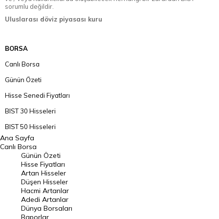
sorumlu değildir.
Uluslarası döviz piyasası kuru
BORSA
Canlı Borsa
Günün Özeti
Hisse Senedi Fiyatları
BIST 30 Hisseleri
BIST 50 Hisseleri
Ana Sayfa
BIST 100 Hisseleri
Canlı Borsa
Günün Özeti
En Çok Artan Hisseler
Hisse Fiyatları
Artan Hisseler
En Çok Düşen Hisseler
Düşen Hisseler
Hacmi Artanlar
Hacmi Artanlar
Adedi Artanlar
Geçmiş Kapanışlar
Dünya Borsaları
Raporlar