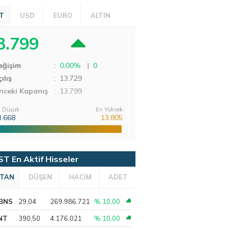
T
USD
EURO
ALTIN
3.799
eğişim
:
0,00%
|
0
ılış
:
13.729
nceki Kapanış
: 13.799
 Düşük
En Yüksek
3.668
13.805
ST En Aktif Hisseler
TAN
DÜŞEN
HACİM
ADET
BNS
29,04
269.986.721
% 10,00
NT
390,50
4.176.021
% 10,00