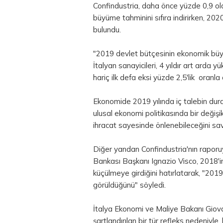
Confindustria, daha önce yüzde 0,9 o
büyüme tahminini sıfıra indirirken, 202
bulundu.
"2019 devlet bütçesinin ekonomik büyü
İtalyan sanayicileri, 4 yıldır art arda 
hariç ilk defa eksi yüzde 2,5'lik oranl
Ekonomide 2019 yılında iç talebin du
ulusal ekonomi politikasında bir deği
ihracat sayesinde önlenebileceğini sa
Diğer yandan Confindustria'nın raporu
Bankası Başkanı Ignazio Visco, 2018'i
küçülmeye girdiğini hatırlatarak, "2019
görüldüğünü" söyledi.
İtalya Ekonomi ve Maliye Bakanı Giova
şartlandırılan bir tür refleks nedeniyl