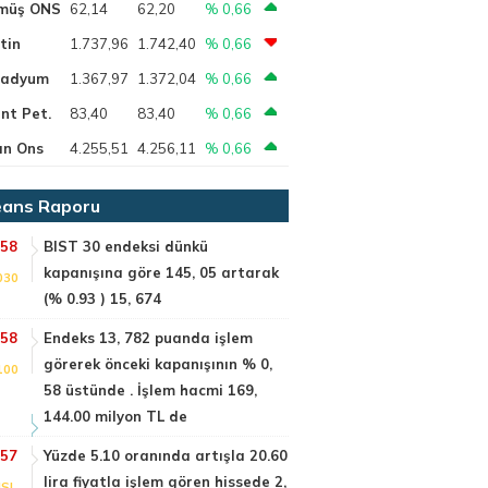
müş ONS
62,14
62,20
% 0,66
tin
1.737,96
1.742,40
% 0,66
ladyum
1.367,97
1.372,04
% 0,66
nt Pet.
83,40
83,40
% 0,66
ın Ons
4.255,51
4.256,11
% 0,66
ans Raporu
:58
BIST 30 endeksi dünkü
kapanışına göre 145, 05 artarak
030
(% 0.93 ) 15, 674
:58
Endeks 13, 782 puanda işlem
görerek önceki kapanışının % 0,
100
58 üstünde . İşlem hacmi 169,
144.00 milyon TL de
:57
Yüzde 5.10 oranında artışla 20.60
lira fiyatla işlem gören hissede 2,
SI