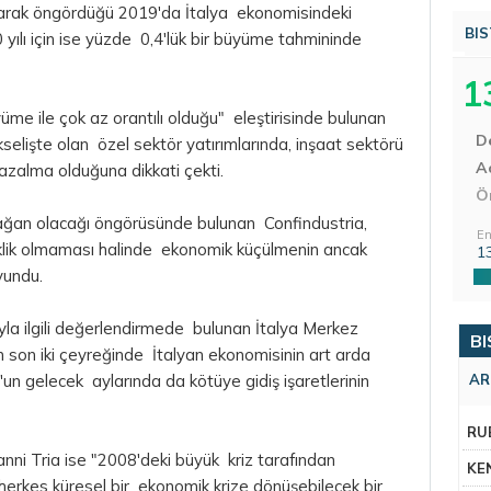
larak öngördüğü 2019'da İtalya ekonomisindeki
BIS
0 yılı için ise yüzde 0,4'lük bir büyüme tahmininde
1
me ile çok az orantılı olduğu" eleştirisinde bulunan
D
yükselişte olan özel sektör yatırımlarında, inşaat sektörü
Aç
a azalma olduğuna dikkati çekti.
Ö
rağan olacağı öngörüsünde bulunan Confindustria,
En
şiklik olmaması halinde ekonomik küçülmenin ancak
1
vundu.
yla ilgili değerlendirmede bulunan İtalya Merkez
BI
n son iki çeyreğinde İtalyan ekonomisinin art arda
'un gelecek aylarında da kötüye gidiş işaretlerinin
AR
RU
nni Tria ise "2008'deki büyük kriz tarafından
KE
e, herkes küresel bir ekonomik krize dönüşebilecek bir