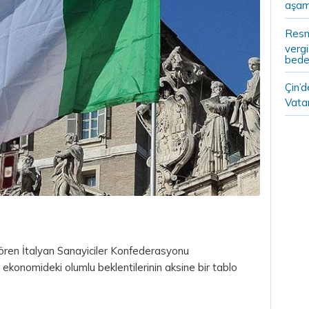
aşam
Resm
vergi
bedel
Çin’
Vatan
gören İtalyan Sanayiciler Konfederasyonu
 ekonomideki olumlu beklentilerinin aksine bir tablo