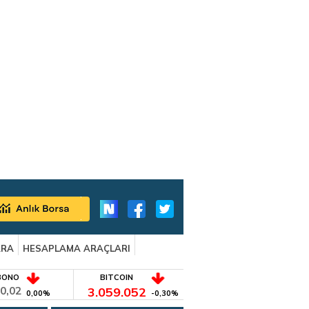
ARA
HESAPLAMA ARAÇLARI
BONO
BITCOIN
0,02
3.059.052
0,00%
-0,30%