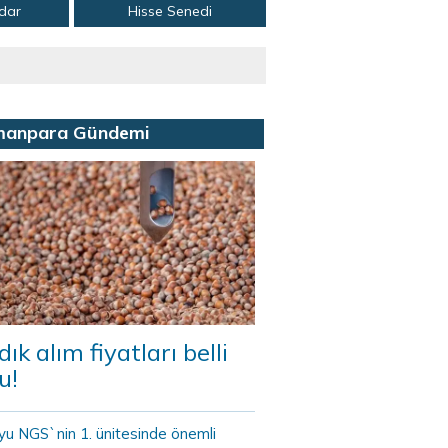
adar
Hisse Senedi
manpara Gündemi
dık alım fiyatları belli
u!
yu NGS`nin 1. ünitesinde önemli