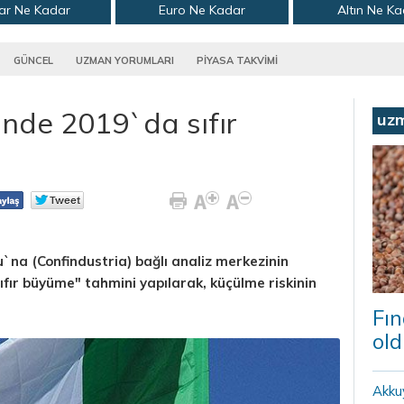
ar Ne Kadar
Euro Ne Kadar
Altın Ne K
GÜNCEL
UZMAN YORUMLARI
PİYASA TAKVİMİ
inde 2019`da sıfır
uz
`na (Confindustria) bağlı analiz merkezinin
"sıfır büyüme" tahmini yapılarak, küçülme riskinin
Fın
old
Akku