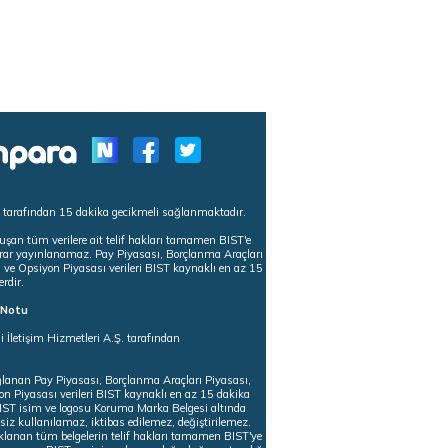
s tarafından 15 dakika gecikmeli sağlanmaktadır.
uşan tüm verilere ait telif hakları tamamen BIST'e
tekrar yayınlanamaz. Pay Piyasası, Borçlanma Araçları
m ve Opsiyon Piyasası verileri BIST kaynaklı en az 15
erdir.
ı Notu
i İletişim Hizmetleri A.Ş. tarafından
ğlanan Pay Piyasası, Borçlanma Araçları Piyasası,
on Piyasası verileri BIST kaynaklı en az 15 dakika
 BIST isim ve logosu Koruma Marka Belgesi altında
iz kullanılamaz, iktibas edilemez, değiştirilemez.
klanan tüm belgelerin telif hakları tamamen BIST'ye