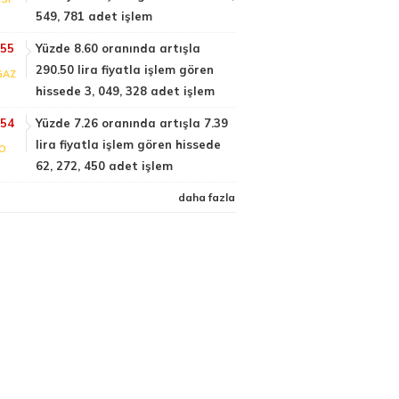
549, 781 adet işlem
:55
Yüzde 8.60 oranında artışla
290.50 lira fiyatla işlem gören
GAZ
hissede 3, 049, 328 adet işlem
:54
Yüzde 7.26 oranında artışla 7.39
lira fiyatla işlem gören hissede
FO
62, 272, 450 adet işlem
daha fazla