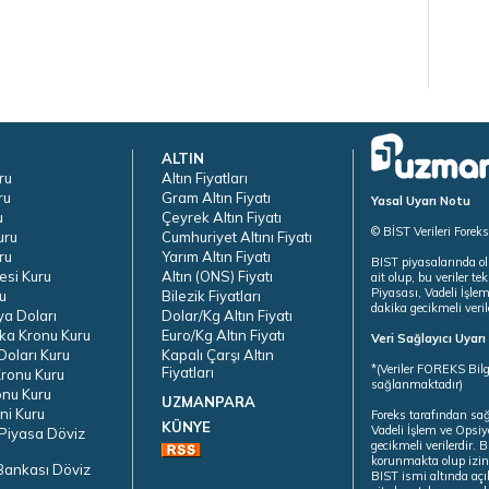
ALTIN
ru
Altın Fiyatları
ru
Gram Altın Fiyatı
Yasal Uyarı Notu
u
Çeyrek Altın Fiyatı
© BİST Verileri Forek
uru
Cumhuriyet Altını Fiyatı
ru
Yarım Altın Fiyatı
BIST piyasalarında ol
esi Kuru
Altın (ONS) Fiyatı
ait olup, bu veriler 
Piyasası, Vadeli İşle
u
Bilezik Fiyatları
dakika gecikmeli veril
ya Doları
Dolar/Kg Altın Fiyatı
ka Kronu Kuru
Euro/Kg Altın Fiyatı
Veri Sağlayıcı Uyar
oları Kuru
Kapalı Çarşı Altın
*(Veriler FOREKS Bilg
Fiyatları
ronu Kuru
sağlanmaktadır)
onu Kuru
UZMANPARA
ni Kuru
Foreks tarafından sa
KÜNYE
Vadeli İşlem ve Opsiy
Piyasa Döviz
gecikmeli verilerdir.
korunmakta olup izins
Bankası Döviz
BIST ismi altında açı