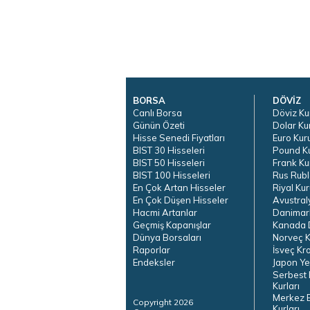
BORSA
DÖVİZ
Canlı Borsa
Döviz Ku
Günün Özeti
Dolar Ku
Hisse Senedi Fiyatları
Euro Kur
BIST 30 Hisseleri
Pound K
BIST 50 Hisseleri
Frank Ku
BIST 100 Hisseleri
Rus Rubl
En Çok Artan Hisseler
Riyal Kur
En Çok Düşen Hisseler
Avustral
Hacmi Artanlar
Danimar
Geçmiş Kapanışlar
Kanada D
Dünya Borsaları
Norveç K
Raporlar
İsveç Kr
Endeksler
Japon Ye
Serbest 
Kurları
Merkez 
Copyright 2026
Kurları