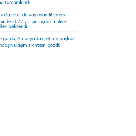
a tamamlandı
i Gazete`de yayımlandı! Emlak
sinde 2027 yılı için inşaat maliyet
leri belirlendi
de gördü, Amasya’da üretime başladı!
daşın ulaşım sıkıntısını çözdü