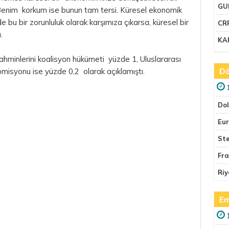
GU
 Benim korkum ise bunun tam tersi. Küresel ekonomik
bu bir zorunluluk olarak karşımıza çıkarsa, küresel bir
CR
.
KA
ahminlerini koalisyon hükümeti yüzde 1, Uluslararası
Dö
omisyonu ise yüzde 0,2 olarak açıklamıştı.
Do
Eu
Ste
Fr
Riy
Em