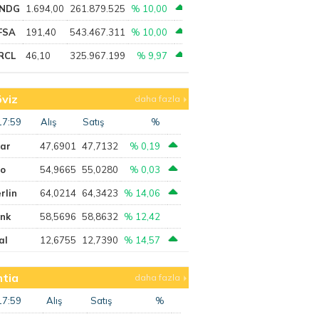
NDG
1.694,00
261.879.525
% 10,00
FSA
191,40
543.467.311
% 10,00
RCL
46,10
325.967.199
% 9,97
viz
daha fazla
17:59
Alış
Satış
%
lar
47,6901
47,7132
% 0,19
ro
54,9665
55,0280
% 0,03
rlin
64,0214
64,3423
% 14,06
ank
58,5696
58,8632
% 12,42
al
12,6755
12,7390
% 14,57
tia
daha fazla
17:59
Alış
Satış
%