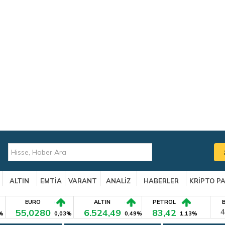
ALTIN
EMTİA
VARANT
ANALİZ
HABERLER
KRİPTO P
EURO
ALTIN
PETROL
55,0280
6.524,49
83,42
4
%
0,03%
0,49%
1,13%