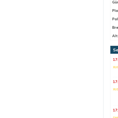
Gü
Pla
Pa
Bre
Alt
Se
17
XU
17
XU
17
DNI