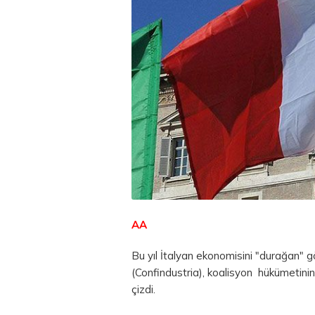
AA
Bu yıl İtalyan ekonomisini "durağan" 
(Confindustria), koalisyon hükümetinin
çizdi.