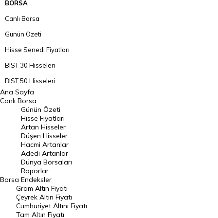
BORSA
Canlı Borsa
Günün Özeti
Hisse Senedi Fiyatları
BIST 30 Hisseleri
BIST 50 Hisseleri
Ana Sayfa
BIST 100 Hisseleri
Canlı Borsa
Günün Özeti
En Çok Artan Hisseler
Hisse Fiyatları
Artan Hisseler
En Çok Düşen Hisseler
Düşen Hisseler
Hacmi Artanlar
Hacmi Artanlar
Adedi Artanlar
Geçmiş Kapanışlar
Dünya Borsaları
Raporlar
Dünya Borsaları
Borsa
Endeksler
Gram Altın Fiyatı
Raporlar
Çeyrek Altın Fiyatı
Endeksler
Cumhuriyet Altını Fiyatı
Tam Altın Fiyatı