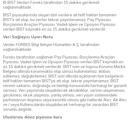
© BİST Verileri Foreks tarafından 15 dakika gecikmeli
sağlanmaktadır.
BIST piyasalarında oluşan tüm verilere ait telif hakları tamamen
BIST'e ait olup, bu veriler tekrar yayınlanamaz. Pay Piyasası,
Borçlanma Araçları Piyasası, Vadeli İşlem ve Opsiyon Piyasası
verileri BIST kaynaklı en az 15 dakika gecikmeli verilerdir.
Veri Sağlayıcı Uyarı Notu
Veriler FOREKS Bilgi İletişim Hizmetleri A.Ş. tarafından
sağlanmaktadır.
Foreks tarafından sağlanan Pay Piyasası, Borçlanma Araçları
Piyasası, Vadeli İşlem ve Opsiyon Piyasası verileri BIST kaynaklı en
az 15 dakika gecikmeli verilerdir. BIST isim ve logosu Koruma Marka
Belgesi altında korunmakta olup izinsiz kullanılamaz, iktibas
edilemez, değiştirilemez. BIST ismi altında açıklanan tüm belgelerin
telif hakları tamamen BIST'ye ait olup, tekrar yayınlanamaz. BIST,
verinin sekansı, doğruluğu ve tamlığı konusunda herhangi bir garanti
vermez. Veri yayınında oluşabilecek aksaklıklar, verinin ulaşmaması,
gecikmesi, eksik ulaşması, yanlış olması, veri yayın sistemindeki
perfomansın düşmesi veya kesintili olması gibi hallerde Alıcı, Alt Alıcı
ve / veya Kullanıcılarda oluşabilecek herhangi bir zarardan BIST
sorumlu değildir.
Uluslarası döviz piyasası kuru