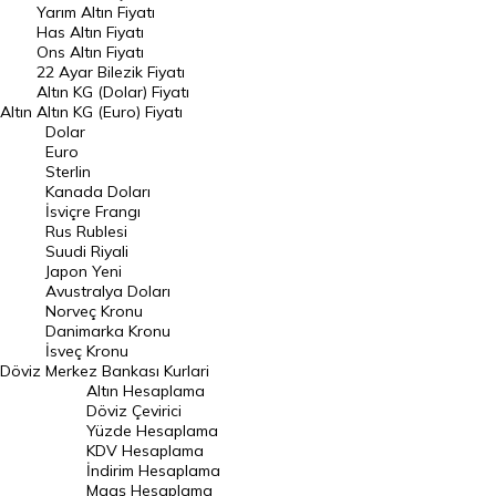
Yarım Altın Fiyatı
DÖVİZ
Has Altın Fiyatı
Ons Altın Fiyatı
Döviz Kuru
22 Ayar Bilezik Fiyatı
Dolar Kuru
Altın KG (Dolar) Fiyatı
Altın
Altın KG (Euro) Fiyatı
Euro Kuru
Dolar
Euro
Pound Kuru
Sterlin
Kanada Doları
Frank Kuru
İsviçre Frangı
Riyal Kuru
Rus Rublesi
Suudi Riyali
Avustralya Doları
Japon Yeni
Avustralya Doları
Danimarka Kronu Kuru
Norveç Kronu
Danimarka Kronu
Kanada Doları Kuru
İsveç Kronu
Döviz
Merkez Bankası Kurlari
Norveç Kronu Kuru
Altın Hesaplama
İsveç Kronu Kuru
Döviz Çevirici
Yüzde Hesaplama
Japon Yeni Kuru
KDV Hesaplama
İndirim Hesaplama
Serbest Piyasa Döviz Kurları
Maaş Hesaplama