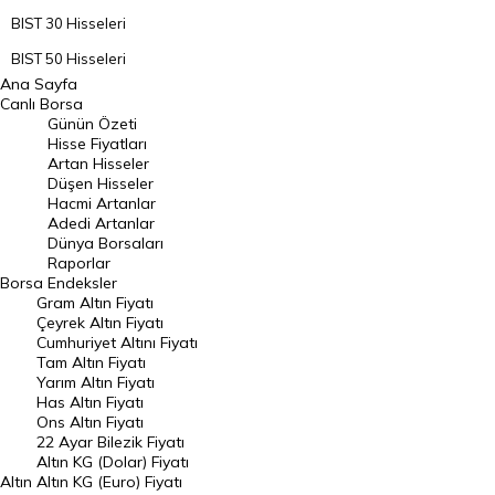
BIST 30 Hisseleri
BIST 50 Hisseleri
Ana Sayfa
BIST 100 Hisseleri
Canlı Borsa
Günün Özeti
En Çok Artan Hisseler
Hisse Fiyatları
Artan Hisseler
En Çok Düşen Hisseler
Düşen Hisseler
Hacmi Artanlar
Hacmi Artanlar
Adedi Artanlar
Geçmiş Kapanışlar
Dünya Borsaları
Raporlar
Dünya Borsaları
Borsa
Endeksler
Gram Altın Fiyatı
Raporlar
Çeyrek Altın Fiyatı
Endeksler
Cumhuriyet Altını Fiyatı
Tam Altın Fiyatı
Yarım Altın Fiyatı
DÖVİZ
Has Altın Fiyatı
Ons Altın Fiyatı
Döviz Kuru
22 Ayar Bilezik Fiyatı
Dolar Kuru
Altın KG (Dolar) Fiyatı
Altın
Altın KG (Euro) Fiyatı
Euro Kuru