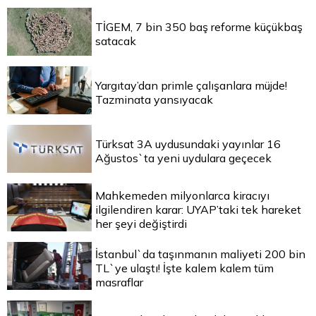
TİGEM, 7 bin 350 baş reforme küçükbaş
satacak
Yargıtay’dan primle çalışanlara müjde!
Tazminata yansıyacak
Türksat 3A uydusundaki yayınlar 16
Ağustos`ta yeni uydulara geçecek
Mahkemeden milyonlarca kiracıyı
ilgilendiren karar: UYAP’taki tek hareket
her şeyi değiştirdi
İstanbul`da taşınmanın maliyeti 200 bin
TL`ye ulaştı! İşte kalem kalem tüm
masraflar