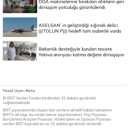
DOA makinelerine bırakılan atıkların geri
dönüşüm yolculuğu görüntülendi
ASELSAN`ın geliştirdiği sığınak delici
|||TOLUN P||| hedefi tam isabetle vurdu
Bakanlık desteğiyle kurulan tesiste
Yalova aronyası katma değere dönüşüyor
Yasal Uyarı Notu
© BİST Verileri Foreks tarafından 15 dakika gecikmeli
sağlanmaktadır.
BIST piyasalarında oluşan tüm verilere ait telif hakları tamamen
BIST'e ait olup, bu veriler tekrar yayınlanamaz. Pay Piyasası,
Borçlanma Araçları Piyasası, Vadeli İşlem ve Opsiyon Piyasası
verileri BIST kaynaklı en az 15 dakika gecikmeli verilerdir.