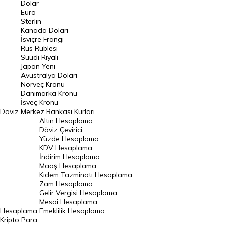
Dolar
Euro
Pound Kuru
Sterlin
Kanada Doları
Frank Kuru
İsviçre Frangı
Riyal Kuru
Rus Rublesi
Suudi Riyali
Avustralya Doları
Japon Yeni
Avustralya Doları
Danimarka Kronu Kuru
Norveç Kronu
Danimarka Kronu
Kanada Doları Kuru
İsveç Kronu
Döviz
Merkez Bankası Kurlari
Norveç Kronu Kuru
Altın Hesaplama
İsveç Kronu Kuru
Döviz Çevirici
Yüzde Hesaplama
Japon Yeni Kuru
KDV Hesaplama
İndirim Hesaplama
Serbest Piyasa Döviz Kurları
Maaş Hesaplama
Kıdem Tazminatı Hesaplama
Merkez Bankası Döviz Kurları
Zam Hesaplama
Gelir Vergisi Hesaplama
ALTIN
Mesai Hesaplama
Hesaplama
Emeklilik Hesaplama
Altın Fiyatları
Kripto Para