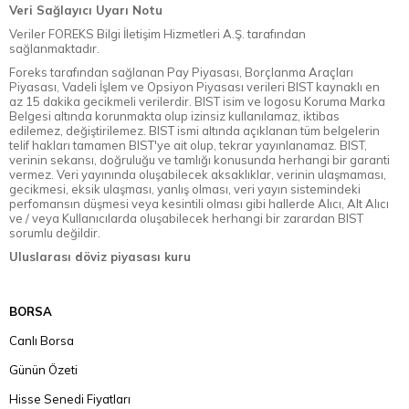
Veri Sağlayıcı Uyarı Notu
Veriler FOREKS Bilgi İletişim Hizmetleri A.Ş. tarafından
sağlanmaktadır.
Foreks tarafından sağlanan Pay Piyasası, Borçlanma Araçları
Piyasası, Vadeli İşlem ve Opsiyon Piyasası verileri BIST kaynaklı en
az 15 dakika gecikmeli verilerdir. BIST isim ve logosu Koruma Marka
Belgesi altında korunmakta olup izinsiz kullanılamaz, iktibas
edilemez, değiştirilemez. BIST ismi altında açıklanan tüm belgelerin
telif hakları tamamen BIST'ye ait olup, tekrar yayınlanamaz. BIST,
verinin sekansı, doğruluğu ve tamlığı konusunda herhangi bir garanti
vermez. Veri yayınında oluşabilecek aksaklıklar, verinin ulaşmaması,
gecikmesi, eksik ulaşması, yanlış olması, veri yayın sistemindeki
perfomansın düşmesi veya kesintili olması gibi hallerde Alıcı, Alt Alıcı
ve / veya Kullanıcılarda oluşabilecek herhangi bir zarardan BIST
sorumlu değildir.
Uluslarası döviz piyasası kuru
BORSA
Canlı Borsa
Günün Özeti
Hisse Senedi Fiyatları