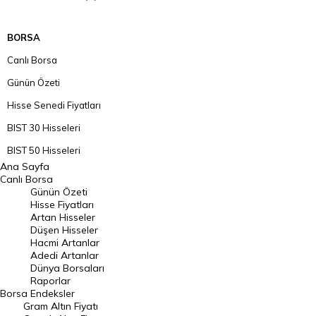
BORSA
Canlı Borsa
Günün Özeti
Hisse Senedi Fiyatları
BIST 30 Hisseleri
BIST 50 Hisseleri
Ana Sayfa
BIST 100 Hisseleri
Canlı Borsa
Günün Özeti
En Çok Artan Hisseler
Hisse Fiyatları
Artan Hisseler
En Çok Düşen Hisseler
Düşen Hisseler
Hacmi Artanlar
Hacmi Artanlar
Adedi Artanlar
Geçmiş Kapanışlar
Dünya Borsaları
Raporlar
Dünya Borsaları
Borsa
Endeksler
Gram Altın Fiyatı
Raporlar