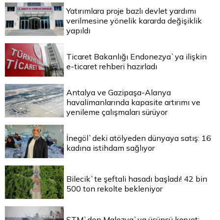
Yatırımlara proje bazlı devlet yardımı
verilmesine yönelik kararda değişiklik
yapıldı
Ticaret Bakanlığı Endonezya`ya ilişkin
e-ticaret rehberi hazırladı
Antalya ve Gazipaşa-Alanya
havalimanlarında kapasite artırımı ve
yenileme çalışmaları sürüyor
İnegöl`deki atölyeden dünyaya satış: 16
kadına istihdam sağlıyor
Bilecik`te şeftali hasadı başladı! 42 bin
500 ton rekolte bekleniyor
STM`den Malezya`ya üçüncü korvet: