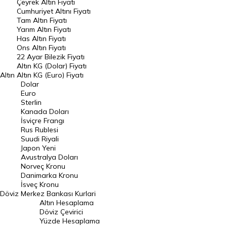
Çeyrek Altın Fiyatı
Endeksler
Cumhuriyet Altını Fiyatı
Tam Altın Fiyatı
Yarım Altın Fiyatı
DÖVİZ
Has Altın Fiyatı
Ons Altın Fiyatı
Döviz Kuru
22 Ayar Bilezik Fiyatı
Dolar Kuru
Altın KG (Dolar) Fiyatı
Altın
Altın KG (Euro) Fiyatı
Euro Kuru
Dolar
Euro
Pound Kuru
Sterlin
Kanada Doları
Frank Kuru
İsviçre Frangı
Riyal Kuru
Rus Rublesi
Suudi Riyali
Avustralya Doları
Japon Yeni
Avustralya Doları
Danimarka Kronu Kuru
Norveç Kronu
Danimarka Kronu
Kanada Doları Kuru
İsveç Kronu
Döviz
Merkez Bankası Kurlari
Norveç Kronu Kuru
Altın Hesaplama
İsveç Kronu Kuru
Döviz Çevirici
Yüzde Hesaplama
Japon Yeni Kuru