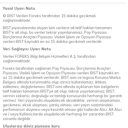
Yasal Uyarı Notu
© BİST Verileri Foreks tarafından 15 dakika gecikmeli
sağlanmaktadır.
BIST piyasalarında oluşan tüm verilere ait telif hakları tamamen
BIST'e ait olup, bu veriler tekrar yayınlanamaz. Pay Piyasası,
Borçlanma Araçları Piyasası, Vadeli İşlem ve Opsiyon Piyasası
verileri BIST kaynaklı en az 15 dakika gecikmeli verilerdir.
Veri Sağlayıcı Uyarı Notu
Veriler FOREKS Bilgi İletişim Hizmetleri A.Ş. tarafından
sağlanmaktadır.
Foreks tarafından sağlanan Pay Piyasası, Borçlanma Araçları
Piyasası, Vadeli İşlem ve Opsiyon Piyasası verileri BIST kaynaklı en
az 15 dakika gecikmeli verilerdir. BIST isim ve logosu Koruma Marka
Belgesi altında korunmakta olup izinsiz kullanılamaz, iktibas
edilemez, değiştirilemez. BIST ismi altında açıklanan tüm belgelerin
telif hakları tamamen BIST'ye ait olup, tekrar yayınlanamaz. BIST,
verinin sekansı, doğruluğu ve tamlığı konusunda herhangi bir garanti
vermez. Veri yayınında oluşabilecek aksaklıklar, verinin ulaşmaması,
gecikmesi, eksik ulaşması, yanlış olması, veri yayın sistemindeki
perfomansın düşmesi veya kesintili olması gibi hallerde Alıcı, Alt Alıcı
ve / veya Kullanıcılarda oluşabilecek herhangi bir zarardan BIST
sorumlu değildir.
Uluslarası döviz piyasası kuru