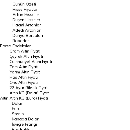
Günün Özeti
En Çok Artan Hisseler
Hisse Fiyatları
Artan Hisseler
En Çok Düşen Hisseler
Düşen Hisseler
Hacmi Artanlar
Hacmi Artanlar
Adedi Artanlar
Geçmiş Kapanışlar
Dünya Borsaları
Raporlar
Dünya Borsaları
Borsa
Endeksler
Gram Altın Fiyatı
Raporlar
Çeyrek Altın Fiyatı
Endeksler
Cumhuriyet Altını Fiyatı
Tam Altın Fiyatı
Yarım Altın Fiyatı
DÖVİZ
Has Altın Fiyatı
Ons Altın Fiyatı
Döviz Kuru
22 Ayar Bilezik Fiyatı
Dolar Kuru
Altın KG (Dolar) Fiyatı
Altın
Altın KG (Euro) Fiyatı
Euro Kuru
Dolar
Euro
Pound Kuru
Sterlin
Kanada Doları
Frank Kuru
İsviçre Frangı
Riyal Kuru
Rus Rublesi