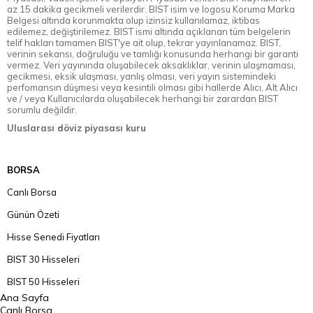
az 15 dakika gecikmeli verilerdir. BIST isim ve logosu Koruma Marka
Belgesi altında korunmakta olup izinsiz kullanılamaz, iktibas
edilemez, değiştirilemez. BIST ismi altında açıklanan tüm belgelerin
telif hakları tamamen BIST'ye ait olup, tekrar yayınlanamaz. BIST,
verinin sekansı, doğruluğu ve tamlığı konusunda herhangi bir garanti
vermez. Veri yayınında oluşabilecek aksaklıklar, verinin ulaşmaması,
gecikmesi, eksik ulaşması, yanlış olması, veri yayın sistemindeki
perfomansın düşmesi veya kesintili olması gibi hallerde Alıcı, Alt Alıcı
ve / veya Kullanıcılarda oluşabilecek herhangi bir zarardan BIST
sorumlu değildir.
Uluslarası döviz piyasası kuru
BORSA
Canlı Borsa
Günün Özeti
Hisse Senedi Fiyatları
BIST 30 Hisseleri
BIST 50 Hisseleri
Ana Sayfa
BIST 100 Hisseleri
Canlı Borsa