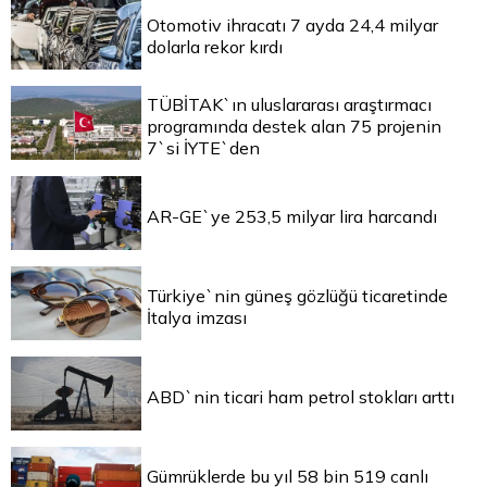
Otomotiv ihracatı 7 ayda 24,4 milyar
dolarla rekor kırdı
TÜBİTAK`ın uluslararası araştırmacı
programında destek alan 75 projenin
7`si İYTE`den
AR-GE`ye 253,5 milyar lira harcandı
Türkiye`nin güneş gözlüğü ticaretinde
İtalya imzası
ABD`nin ticari ham petrol stokları arttı
Gümrüklerde bu yıl 58 bin 519 canlı