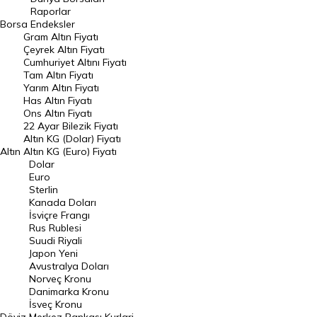
Raporlar
Dünya Borsaları
Borsa
Endeksler
Gram Altın Fiyatı
Raporlar
Çeyrek Altın Fiyatı
Endeksler
Cumhuriyet Altını Fiyatı
Tam Altın Fiyatı
Yarım Altın Fiyatı
DÖVİZ
Has Altın Fiyatı
Ons Altın Fiyatı
Döviz Kuru
22 Ayar Bilezik Fiyatı
Dolar Kuru
Altın KG (Dolar) Fiyatı
Altın
Altın KG (Euro) Fiyatı
Euro Kuru
Dolar
Euro
Pound Kuru
Sterlin
Kanada Doları
Frank Kuru
İsviçre Frangı
Riyal Kuru
Rus Rublesi
Suudi Riyali
Avustralya Doları
Japon Yeni
Avustralya Doları
Danimarka Kronu Kuru
Norveç Kronu
Danimarka Kronu
Kanada Doları Kuru
İsveç Kronu