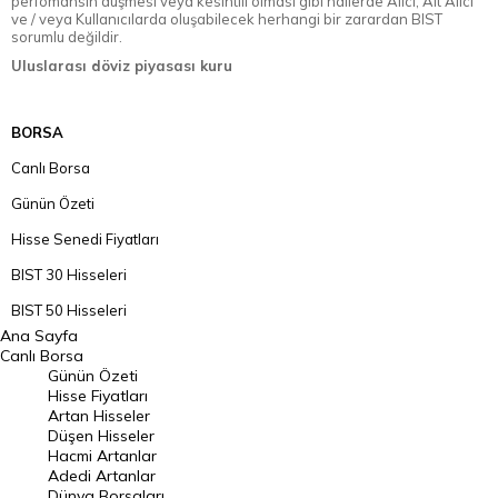
perfomansın düşmesi veya kesintili olması gibi hallerde Alıcı, Alt Alıcı
ve / veya Kullanıcılarda oluşabilecek herhangi bir zarardan BIST
sorumlu değildir.
Uluslarası döviz piyasası kuru
BORSA
Canlı Borsa
Günün Özeti
Hisse Senedi Fiyatları
BIST 30 Hisseleri
BIST 50 Hisseleri
Ana Sayfa
BIST 100 Hisseleri
Canlı Borsa
Günün Özeti
En Çok Artan Hisseler
Hisse Fiyatları
Artan Hisseler
En Çok Düşen Hisseler
Düşen Hisseler
Hacmi Artanlar
Hacmi Artanlar
Adedi Artanlar
Geçmiş Kapanışlar
Dünya Borsaları