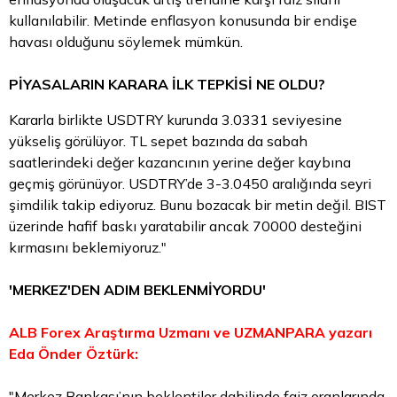
kullanılabilir. Metinde enflasyon konusunda bir endişe
havası olduğunu söylemek mümkün.
PİYASALARIN KARARA İLK TEPKİSİ NE OLDU?
Kararla birlikte USDTRY kurunda 3.0331 seviyesine
yükseliş görülüyor.
TL
sepet bazında da sabah
saatlerindeki değer kazancının yerine değer kaybına
geçmiş görünüyor. USDTRY’de 3-3.0450 aralığında seyri
şimdilik takip ediyoruz. Bunu bozacak bir metin değil. BIST
üzerinde hafif baskı yaratabilir ancak 70000 desteğini
kırmasını beklemiyoruz."
'MERKEZ'DEN ADIM BEKLENMİYORDU'
ALB Forex Araştırma Uzmanı ve UZMANPARA yazarı
Eda Önder Öztürk:
"Merkez Bankası’nın beklentiler dahilinde faiz oranlarında