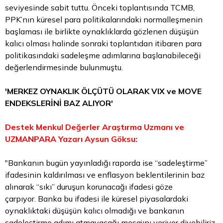
seviyesinde sabit tuttu. Önceki toplantısında TCMB,
PPK’nın küresel para politikalarındaki normalleşmenin
başlaması ile birlikte oynaklıklarda gözlenen düşüşün
kalıcı olması halinde sonraki toplantıdan itibaren para
politikasındaki sadeleşme adımlarına başlanabileceği
değerlendirmesinde bulunmuştu.
'MERKEZ OYNAKLIK ÖLÇÜTÜ OLARAK VIX ve MOVE
ENDEKSLERİNİ BAZ ALIYOR'
Destek Menkul Değerler Araştırma Uzmanı ve
UZMANPARA Yazarı Aysun Göksu:
"Bankanın bugün yayınladığı raporda ise “sadeleştirme”
ifadesinin kaldırılması ve enflasyon beklentilerinin baz
alınarak “sıkı” duruşun korunacağı ifadesi göze
çarpıyor. Banka bu ifadesi ile küresel piyasalardaki
oynaklıktaki düşüşün kalıcı olmadığı ve bankanın
sadeleştirme adımı atmayacağı mesajını veriyor diyebiliriz.