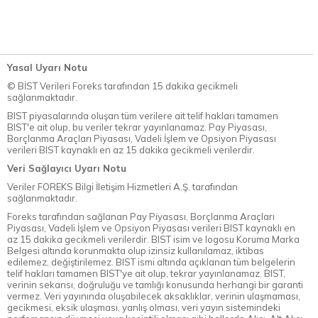
Yasal Uyarı Notu
© BİST Verileri Foreks tarafından 15 dakika gecikmeli
sağlanmaktadır.
BIST piyasalarında oluşan tüm verilere ait telif hakları tamamen
BIST'e ait olup, bu veriler tekrar yayınlanamaz. Pay Piyasası,
Borçlanma Araçları Piyasası, Vadeli İşlem ve Opsiyon Piyasası
verileri BIST kaynaklı en az 15 dakika gecikmeli verilerdir.
Veri Sağlayıcı Uyarı Notu
Veriler FOREKS Bilgi İletişim Hizmetleri A.Ş. tarafından
sağlanmaktadır.
Foreks tarafından sağlanan Pay Piyasası, Borçlanma Araçları
Piyasası, Vadeli İşlem ve Opsiyon Piyasası verileri BIST kaynaklı en
az 15 dakika gecikmeli verilerdir. BIST isim ve logosu Koruma Marka
Belgesi altında korunmakta olup izinsiz kullanılamaz, iktibas
edilemez, değiştirilemez. BIST ismi altında açıklanan tüm belgelerin
telif hakları tamamen BIST'ye ait olup, tekrar yayınlanamaz. BIST,
verinin sekansı, doğruluğu ve tamlığı konusunda herhangi bir garanti
vermez. Veri yayınında oluşabilecek aksaklıklar, verinin ulaşmaması,
gecikmesi, eksik ulaşması, yanlış olması, veri yayın sistemindeki