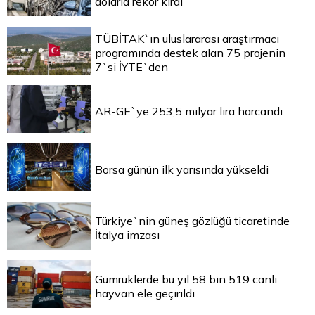
dolarla rekor kırdı
TÜBİTAK`ın uluslararası araştırmacı
programında destek alan 75 projenin
7`si İYTE`den
AR-GE`ye 253,5 milyar lira harcandı
Borsa günün ilk yarısında yükseldi
Türkiye`nin güneş gözlüğü ticaretinde
İtalya imzası
Gümrüklerde bu yıl 58 bin 519 canlı
hayvan ele geçirildi