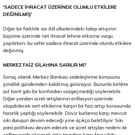
'SADECE İHRACAT ÜZERİNDE OLUMLU ETKİLERE
DEĞİNİLMİŞ'
Diğer bir farklılık ise AB ülkelerindeki talep artışının
büyüme üzerinde net ihracat lehine etkisine vurgu
yapılırken, bu sefer sadece ihracat üzerinde olumlu etkilere
değinmiş.
MERKEZ FAİZ SİLAHINA SARILIR MI?
Sonuç olarak Merkez Bankası sadeleştirme konusunu
şimdilik gündemden kaldırmış görünüyor. Bununla birlikte
üst bant gibi bir konfordan vazgeçmediği söylenebilir.
Diğer yandan ücret artışlarının enflasyon üzerinde
oluşabilecek sert etkilerine karşın bir faiz artışı konusunda
hazırlık yaptığı söylenebilir.
Döviz
kurlarına karşı mevcut
sıkı duruşun devam edeceği yine açıkça belirtiliyor. Sıkı
para
politikası devam edecek ve ücret artışları nedeni ile
enflasyonda oluşacak artış trendine karşı faiz silahı