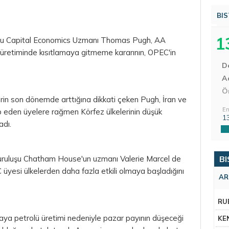
BIS
1
umu Capital Economics Uzmanı Thomas Pugh, AA
 üretiminde kısıtlamaya gitmeme kararının, OPEC'in
D
Aç
Ö
erin son dönemde arttığına dikkati çeken Pugh, İran ve
En
ep eden üyelere rağmen Körfez ülkelerinin düşük
1
adı.
uruluşu Chatham House'un uzmanı Valerie Marcel de
BI
 üyesi ülkelerden daha fazla etkili olmaya başladığını
AR
RU
kaya petrolü üretimi nedeniyle pazar payının düşeceği
KE