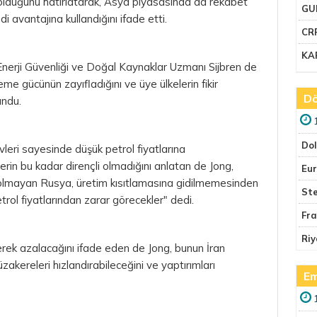
 olduğunu hatırlatarak, Asya piyasasında da rekabet
GU
i avantajına kullandığını ifade etti.
CR
KA
Enerji Güvenliği ve Doğal Kaynaklar Uzmanı Sijbren de
leme gücünün zayıfladığını ve üye ülkelerin fikir
Dö
undu.
Do
vleri sayesinde düşük petrol fiyatlarına
erin bu kadar dirençli olmadığını anlatan de Jong,
Eu
ye olmayan Rusya, üretim kısıtlamasına gidilmemesinden
Ste
rol fiyatlarından zarar görecekler" dedi.
Fr
Riy
derek azalacağını ifade eden de Jong, bunun İran
zakereleri hızlandırabileceğini ve yaptırımları
Em