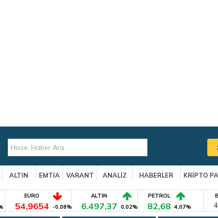
ALTIN
EMTİA
VARANT
ANALİZ
HABERLER
KRİPTO P
EURO
ALTIN
PETROL
54,9654
6.497,37
82,68
4
%
-0,08%
0,02%
4,07%