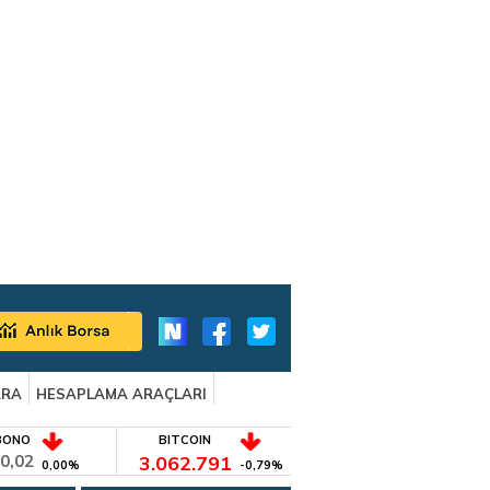
ARA
HESAPLAMA ARAÇLARI
BONO
BITCOIN
0,02
3.062.791
0,00%
-0,79%