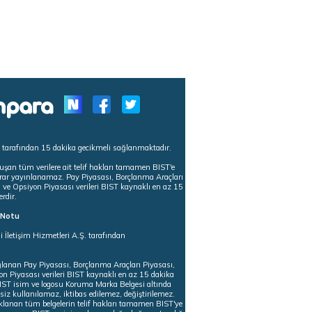
s tarafından 15 dakika gecikmeli sağlanmaktadır.
uşan tüm verilere ait telif hakları tamamen BIST'e
tekrar yayınlanamaz. Pay Piyasası, Borçlanma Araçları
m ve Opsiyon Piyasası verileri BIST kaynaklı en az 15
erdir.
ı Notu
i İletişim Hizmetleri A.Ş. tarafından
ğlanan Pay Piyasası, Borçlanma Araçları Piyasası,
on Piyasası verileri BIST kaynaklı en az 15 dakika
 BIST isim ve logosu Koruma Marka Belgesi altında
iz kullanılamaz, iktibas edilemez, değiştirilemez.
klanan tüm belgelerin telif hakları tamamen BIST'ye