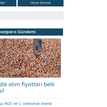
adar
Hisse Senedi
manpara Gündemi
dık alım fiyatları belli
u!
yu NGS`nin 1. ünitesinde önemli