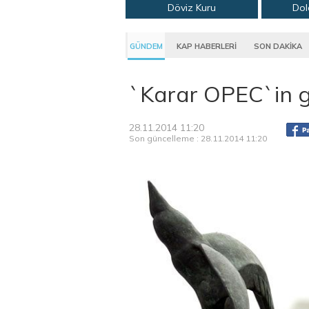
Döviz Kuru
Dol
GÜNDEM
KAP HABERLERİ
SON DAKİKA
`Karar OPEC`in g
28.11.2014 11:20
Son güncelleme : 28.11.2014 11:20