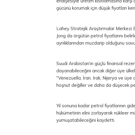
endişesiyle üretim kısıtlamasına karşı
gücünü korumak için düşük fiyatları kend
Lahey Stratejik Araştırmalar Merkezi 
Jong da örgütün petrol fiyatlarını belir
ayrılıklarından muzdarip olduğunu sav
Suudi Arabistan'ın güçlü finansal rezer
dayanabileceğini ancak diğer üye ülkel
"Venezuella, İran, Irak, Nijerya ve ü
hoşnut değiller ve daha da düşecek pet
Yıl sonuna kadar petrol fiyatlarının gi
hükümetinin elini zorlayarak nükleer mü
yumuşatabileceğini kaydetti.