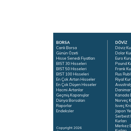
BORSA
DÖVİZ
Canlı Borsa
Döviz Ku
Günün Özeti
Dolar Ku
Hisse Senedi Fiyatları
Euro Kur
BIST 30 Hisseleri
Pound K
BIST 50 Hisseleri
Frank Ku
BIST 100 Hisseleri
Rus Rubl
En Çok Artan Hisseler
Riyal Kur
En Çok Düşen Hisseler
Avustral
Hacmi Artanlar
Danimar
Geçmiş Kapanışlar
Kanada D
Dünya Borsaları
Norveç K
Raporlar
İsveç Kr
Endeksler
Japon Ye
Serbest 
Kurları
Merkez 
Copyright 2026
Kurları