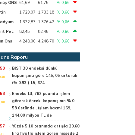
müş ONS
61,69
61,75
% 0,66
tin
1.729,07
1.733,18
% 0,66
ladyum
1.372,87
1.376,42
% 0,66
nt Pet.
82,45
82,45
% 0,66
ın Ons
4.248,06
4.248,70
% 0,66
ans Raporu
:58
BIST 30 endeksi dünkü
kapanışına göre 145, 05 artarak
030
(% 0.93 ) 15, 674
:58
Endeks 13, 782 puanda işlem
görerek önceki kapanışının % 0,
100
58 üstünde . İşlem hacmi 169,
144.00 milyon TL de
:57
Yüzde 5.10 oranında artışla 20.60
lira fiyatla işlem gören hissede 2,
SI