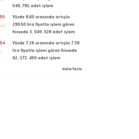
549, 781 adet işlem
:55
Yüzde 8.60 oranında artışla
290.50 lira fiyatla işlem gören
GAZ
hissede 3, 049, 328 adet işlem
:54
Yüzde 7.26 oranında artışla 7.39
lira fiyatla işlem gören hissede
FO
62, 272, 450 adet işlem
daha fazla