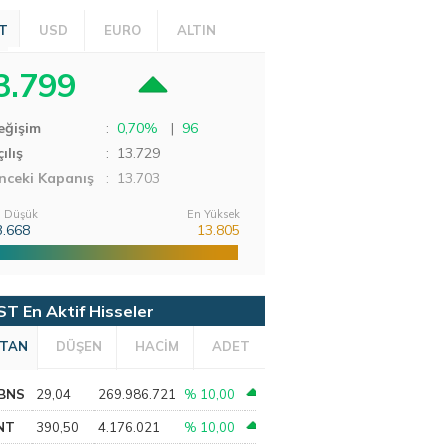
T
USD
EURO
ALTIN
3.799
eğişim
:
0,70%
|
96
ılış
:
13.729
nceki Kapanış
: 13.703
 Düşük
En Yüksek
3.668
13.805
ST En Aktif Hisseler
TAN
DÜŞEN
HACİM
ADET
BNS
29,04
269.986.721
% 10,00
NT
390,50
4.176.021
% 10,00