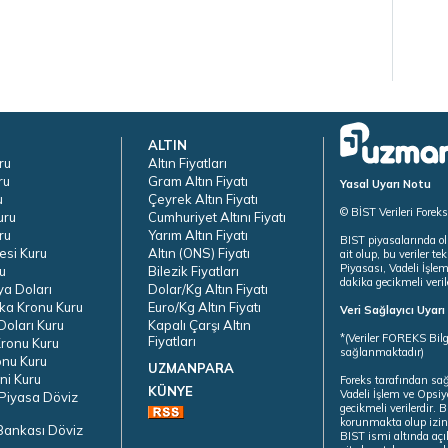
ALTIN
ru
Altın Fiyatları
ru
Gram Altın Fiyatı
Yasal Uyarı Notu
u
Çeyrek Altın Fiyatı
© BİST Verileri Forek
uru
Cumhuriyet Altını Fiyatı
ru
Yarım Altın Fiyatı
BIST piyasalarında ol
esi Kuru
Altın (ONS) Fiyatı
ait olup, bu veriler 
Piyasası, Vadeli İşle
u
Bilezik Fiyatları
dakika gecikmeli veril
ya Doları
Dolar/Kg Altın Fiyatı
ka Kronu Kuru
Euro/Kg Altın Fiyatı
Veri Sağlayıcı Uyar
oları Kuru
Kapalı Çarşı Altın
*(Veriler FOREKS Bilg
Fiyatları
ronu Kuru
sağlanmaktadır)
onu Kuru
UZMANPARA
ni Kuru
Foreks tarafından sa
KÜNYE
Vadeli İşlem ve Opsiy
Piyasa Döviz
gecikmeli verilerdir.
korunmakta olup izins
Bankası Döviz
BIST ismi altında açı