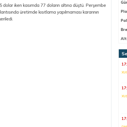
Gü
15
dolar
iken kasımda 77 doların altına düştü. Perşembe
Pla
ntısında üretimde kısıtlama yapılmaması kararının
eriledi.
Pa
Bre
Alt
Se
17
XU
17
XU
17
DNI