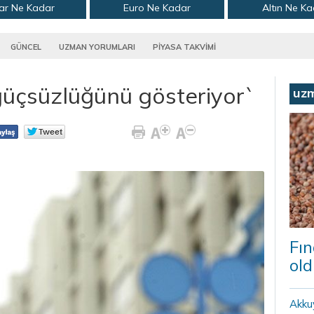
ar Ne Kadar
Euro Ne Kadar
Altın Ne K
GÜNCEL
UZMAN YORUMLARI
PİYASA TAKVİMİ
üçsüzlüğünü gösteriyor`
uz
Fın
old
Akku