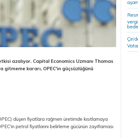
aşam
Resm
vergi
bedel
Çin’
Vatan
etkisi azalıyor. Capital Economics Uzmanı Thomas
ya gitmeme kararı, OPEC'in güçsüzlüğünü
(OPEC) düşen fiyatlara rağmen üretimde kısıtlamaya
EC'in petrol fiyatlarını belirleme gücünün zayıflaması