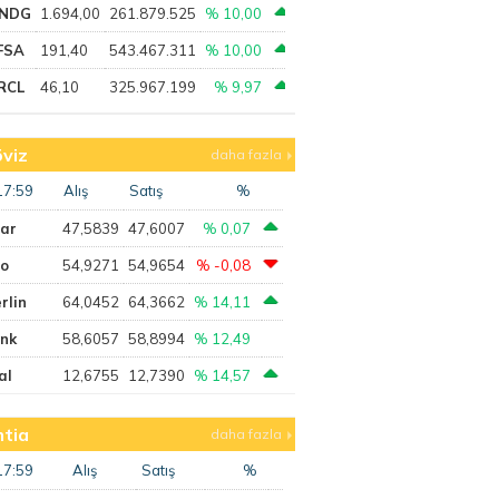
NDG
1.694,00
261.879.525
% 10,00
FSA
191,40
543.467.311
% 10,00
RCL
46,10
325.967.199
% 9,97
viz
daha fazla
17:59
Alış
Satış
%
lar
47,5839
47,6007
% 0,07
ro
54,9271
54,9654
% -0,08
rlin
64,0452
64,3662
% 14,11
ank
58,6057
58,8994
% 12,49
al
12,6755
12,7390
% 14,57
tia
daha fazla
17:59
Alış
Satış
%