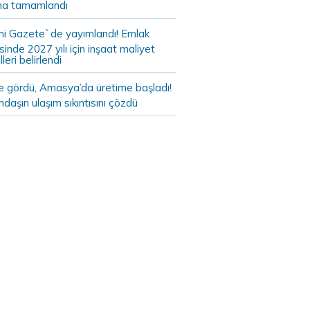
a tamamlandı
i Gazete`de yayımlandı! Emlak
sinde 2027 yılı için inşaat maliyet
leri belirlendi
de gördü, Amasya’da üretime başladı!
daşın ulaşım sıkıntısını çözdü