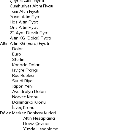
Çeyrek Altın Fiyatı
Endeksler
Cumhuriyet Altını Fiyatı
Tam Altın Fiyatı
Yarım Altın Fiyatı
DÖVİZ
Has Altın Fiyatı
Ons Altın Fiyatı
Döviz Kuru
22 Ayar Bilezik Fiyatı
Dolar Kuru
Altın KG (Dolar) Fiyatı
Altın
Altın KG (Euro) Fiyatı
Euro Kuru
Dolar
Euro
Pound Kuru
Sterlin
Kanada Doları
Frank Kuru
İsviçre Frangı
Riyal Kuru
Rus Rublesi
Suudi Riyali
Avustralya Doları
Japon Yeni
Avustralya Doları
Danimarka Kronu Kuru
Norveç Kronu
Danimarka Kronu
Kanada Doları Kuru
İsveç Kronu
Döviz
Merkez Bankası Kurlari
Norveç Kronu Kuru
Altın Hesaplama
İsveç Kronu Kuru
Döviz Çevirici
Yüzde Hesaplama
Japon Yeni Kuru