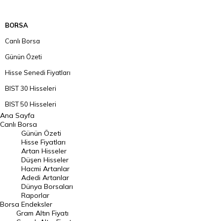
BORSA
Canlı Borsa
Günün Özeti
Hisse Senedi Fiyatları
BIST 30 Hisseleri
BIST 50 Hisseleri
Ana Sayfa
BIST 100 Hisseleri
Canlı Borsa
Günün Özeti
En Çok Artan Hisseler
Hisse Fiyatları
Artan Hisseler
En Çok Düşen Hisseler
Düşen Hisseler
Hacmi Artanlar
Hacmi Artanlar
Adedi Artanlar
Geçmiş Kapanışlar
Dünya Borsaları
Raporlar
Dünya Borsaları
Borsa
Endeksler
Gram Altın Fiyatı
Raporlar