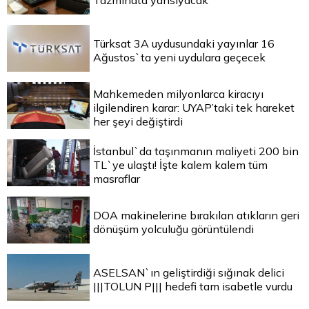
Tazminata yansıyacak
Türksat 3A uydusundaki yayınlar 16
Ağustos`ta yeni uydulara geçecek
Mahkemeden milyonlarca kiracıyı
ilgilendiren karar: UYAP’taki tek hareket
her şeyi değiştirdi
İstanbul`da taşınmanın maliyeti 200 bin
TL`ye ulaştı! İşte kalem kalem tüm
masraflar
DOA makinelerine bırakılan atıkların geri
dönüşüm yolculuğu görüntülendi
ASELSAN`ın geliştirdiği sığınak delici
|||TOLUN P||| hedefi tam isabetle vurdu