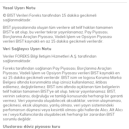
Yasal Uyarı Notu
© BİST Verileri Foreks tarafından 15 dakika gecikmeli
sağlanmaktadır.
BIST piyasalarında oluşan tüm verilere ait telif hakları tamamen
BIST'e ait olup, bu veriler tekrar yayınlanamaz. Pay Piyasası,
Borçlanma Araçları Piyasası, Vadeli İşlem ve Opsiyon Piyasası
verileri BIST kaynaklı en az 15 dakika gecikmeli verilerdir.
Veri Sağlayıcı Uyarı Notu
Veriler FOREKS Bilgi İletişim Hizmetleri A.Ş. tarafından
sağlanmaktadır.
Foreks tarafından sağlanan Pay Piyasası, Borçlanma Araçları
Piyasası, Vadeli İşlem ve Opsiyon Piyasası verileri BIST kaynaklı en
az 15 dakika gecikmeli verilerdir. BIST isim ve logosu Koruma Marka
Belgesi altında korunmakta olup izinsiz kullanılamaz, iktibas
edilemez, değiştirilemez. BIST ismi altında açıklanan tüm belgelerin
telif hakları tamamen BIST'ye ait olup, tekrar yayınlanamaz. BIST,
verinin sekansı, doğruluğu ve tamlığı konusunda herhangi bir garanti
vermez. Veri yayınında oluşabilecek aksaklıklar, verinin ulaşmaması,
gecikmesi, eksik ulaşması, yanlış olması, veri yayın sistemindeki
perfomansın düşmesi veya kesintili olması gibi hallerde Alıcı, Alt Alıcı
ve / veya Kullanıcılarda oluşabilecek herhangi bir zarardan BIST
sorumlu değildir.
Uluslarası döviz piyasası kuru