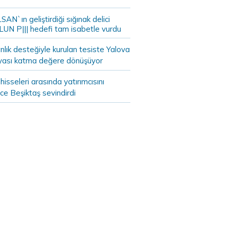
AN`ın geliştirdiği sığınak delici
LUN P||| hedefi tam isabetle vurdu
lık desteğiyle kurulan tesiste Yalova
yası katma değere dönüşüyor
hisseleri arasında yatırımcısını
ce Beşiktaş sevindirdi