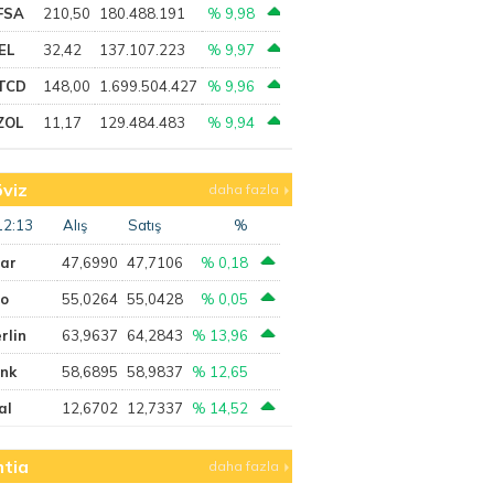
FSA
210,50
180.488.191
% 9,98
EL
32,42
137.107.223
% 9,97
TCD
148,00
1.699.504.427
% 9,96
ZOL
11,17
129.484.483
% 9,94
viz
daha fazla
12:13
Alış
Satış
%
lar
47,6990
47,7106
% 0,18
ro
55,0264
55,0428
% 0,05
rlin
63,9637
64,2843
% 13,96
ank
58,6895
58,9837
% 12,65
al
12,6702
12,7337
% 14,52
tia
daha fazla