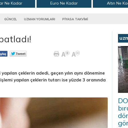
ar Ne Kadar
Euro Ne Kadar
Altın Ne K
GÜNCEL
UZMAN YORUMLARI
PİYASA TAKVİMİ
patladı!
uz
emi yapılan çeklerin adedi, geçen yılın aynı dönemine
 işlemi yapılan çeklerin tutarı ise yüzde 3 oranında
DO
bır
dö
gö