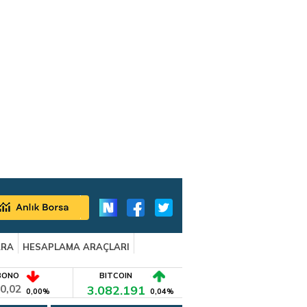
ARA
HESAPLAMA ARAÇLARI
BONO
BITCOIN
0,02
3.082.191
0,00%
0,04%