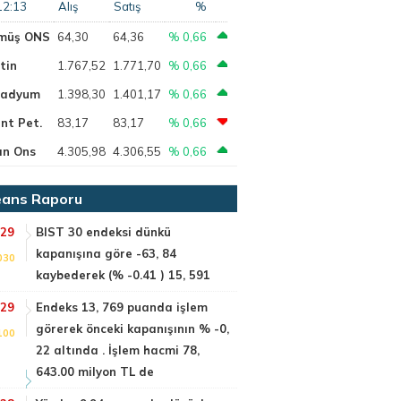
12:13
Alış
Satış
%
müş ONS
64,30
64,36
% 0,66
tin
1.767,52
1.771,70
% 0,66
ladyum
1.398,30
1.401,17
% 0,66
nt Pet.
83,17
83,17
% 0,66
ın Ons
4.305,98
4.306,55
% 0,66
ans Raporu
:29
BIST 30 endeksi dünkü
kapanışına göre -63, 84
030
kaybederek (% -0.41 ) 15, 591
:29
Endeks 13, 769 puanda işlem
görerek önceki kapanışının % -0,
100
22 altında . İşlem hacmi 78,
643.00 milyon TL de