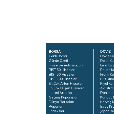
BORSA
DÖVİZ
Canlı Borsa
Döviz Ku
Günün Özeti
Dolar Ku
Hisse Senedi Fiyatları
Euro Kur
BIST 30 Hisseleri
Pound K
BIST 50 Hisseleri
Frank Ku
BIST 100 Hisseleri
Rus Rubl
En Çok Artan Hisseler
Riyal Kur
En Çok Düşen Hisseler
Avustral
Hacmi Artanlar
Danimar
Geçmiş Kapanışlar
Kanada D
Dünya Borsaları
Norveç K
Raporlar
İsveç Kr
Endeksler
Japon Ye