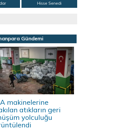
adar
Hisse Senedi
manpara Gündemi
A makinelerine
akılan atıkların geri
nüşüm yolculuğu
rüntülendi