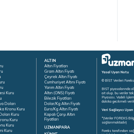
ALTIN
ru
Altın Fiyatları
ru
Gram Altın Fiyatı
Yasal Uyarı Notu
u
Çeyrek Altın Fiyatı
© BİST Verileri Forek
uru
Cumhuriyet Altını Fiyatı
ru
Yarım Altın Fiyatı
BIST piyasalarında ol
esi Kuru
Altın (ONS) Fiyatı
ait olup, bu veriler 
Piyasası, Vadeli İşle
u
Bilezik Fiyatları
dakika gecikmeli veril
ya Doları
Dolar/Kg Altın Fiyatı
ka Kronu Kuru
Euro/Kg Altın Fiyatı
Veri Sağlayıcı Uyar
oları Kuru
Kapalı Çarşı Altın
*(Veriler FOREKS Bilg
Fiyatları
ronu Kuru
sağlanmaktadır)
onu Kuru
UZMANPARA
ni Kuru
Foreks tarafından sa
KÜNYE