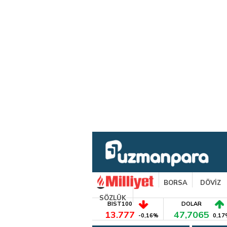
BORSA
DÖVİZ
SÖZLÜK
BIST100
DOLAR
13.777
47,7065
-0,16%
0,17