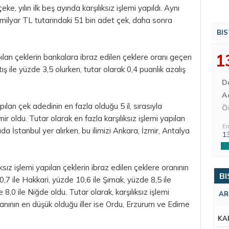
e, yılın ilk beş ayında karşılıksız işlemi yapıldı. Aynı
5 milyar TL tutarındaki 51 bin adet çek, daha sonra
BIS
1
yapılan çeklerin bankalara ibraz edilen çeklere oranı geçen
ış ile yüzde 3,5 olurken, tutar olarak 0,4 puanlık azalış
D
Aç
ılan çek adedinin en fazla olduğu 5 il, sırasıyla
Ö
r oldu. Tutar olarak en fazla karşılıksız işlemi yapılan
En
ada İstanbul yer alırken, bu ilimizi Ankara, İzmir, Antalya
1
sız işlemi yapılan çeklerin ibraz edilen çeklere oranının
BI
,7 ile Hakkari, yüzde 10,6 ile Şırnak, yüzde 8,5 ile
8,0 ile Niğde oldu. Tutar olarak, karşılıksız işlemi
AR
ranının en düşük olduğu iller ise Ordu, Erzurum ve Edirne
KA