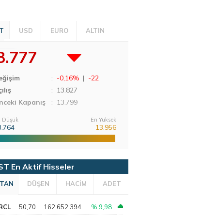
T
USD
EURO
ALTIN
3.777
eğişim
:
-0,16%
|
-22
ılış
:
13.827
nceki Kapanış
: 13.799
 Düşük
En Yüksek
3.764
13.956
ST En Aktif Hisseler
TAN
DÜŞEN
HACİM
ADET
RCL
50,70
162.652.394
% 9,98