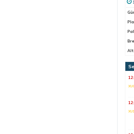
Gü
Pla
Pa
Bre
Alt
Se
12
XU
12
XU