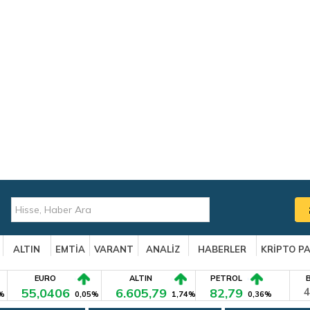
ALTIN
EMTİA
VARANT
ANALİZ
HABERLER
KRİPTO P
EURO
ALTIN
PETROL
55,0406
6.605,79
82,79
4
%
0,05%
1,74%
0,36%