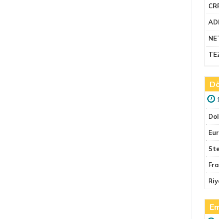
CR
AD
NE
TE
Dö
Do
Eu
Ste
Fr
Riy
Em