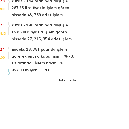
:28
Yüzde -9.94 oranında düşüşle
267.25 lira fiyatla işlem gören
DEF
hissede 43, 769 adet işlem
:25
Yüzde -4.46 oranında düşüşle
15.86 lira fiyatla işlem gören
KMD
hissede 27, 215, 354 adet işlem
:24
Endeks 13, 781 puanda işlem
görerek önceki kapanışının % -0,
100
13 altında . İşlem hacmi 76,
952.00 milyon TL de
daha fazla