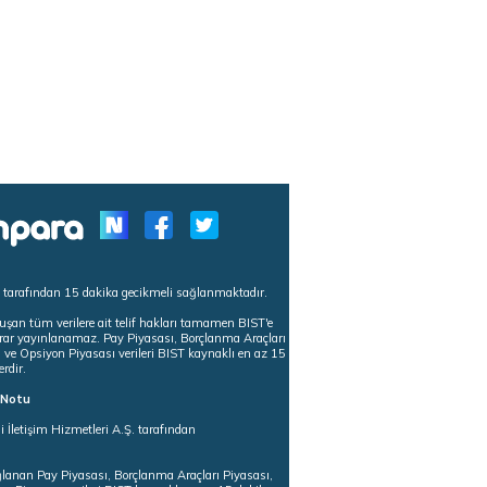
s tarafından 15 dakika gecikmeli sağlanmaktadır.
uşan tüm verilere ait telif hakları tamamen BIST'e
tekrar yayınlanamaz. Pay Piyasası, Borçlanma Araçları
m ve Opsiyon Piyasası verileri BIST kaynaklı en az 15
erdir.
ı Notu
i İletişim Hizmetleri A.Ş. tarafından
ğlanan Pay Piyasası, Borçlanma Araçları Piyasası,