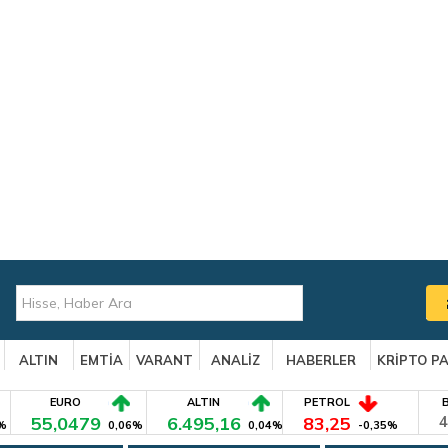
ALTIN
EMTİA
VARANT
ANALİZ
HABERLER
KRİPTO P
EURO
ALTIN
PETROL
55,0479
6.495,16
83,25
4
%
0,06%
0,04%
-0,35%