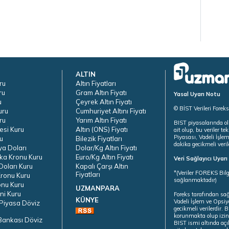
ALTIN
ru
Altın Fiyatları
ru
Gram Altın Fiyatı
Yasal Uyarı Notu
u
Çeyrek Altın Fiyatı
© BİST Verileri Forek
uru
Cumhuriyet Altını Fiyatı
ru
Yarım Altın Fiyatı
BIST piyasalarında ol
esi Kuru
Altın (ONS) Fiyatı
ait olup, bu veriler 
Piyasası, Vadeli İşle
u
Bilezik Fiyatları
dakika gecikmeli veril
ya Doları
Dolar/Kg Altın Fiyatı
ka Kronu Kuru
Euro/Kg Altın Fiyatı
Veri Sağlayıcı Uyar
oları Kuru
Kapalı Çarşı Altın
*(Veriler FOREKS Bilg
Fiyatları
ronu Kuru
sağlanmaktadır)
onu Kuru
UZMANPARA
ni Kuru
Foreks tarafından sa
KÜNYE
Vadeli İşlem ve Opsiy
Piyasa Döviz
gecikmeli verilerdir.
korunmakta olup izins
Bankası Döviz
BIST ismi altında açı