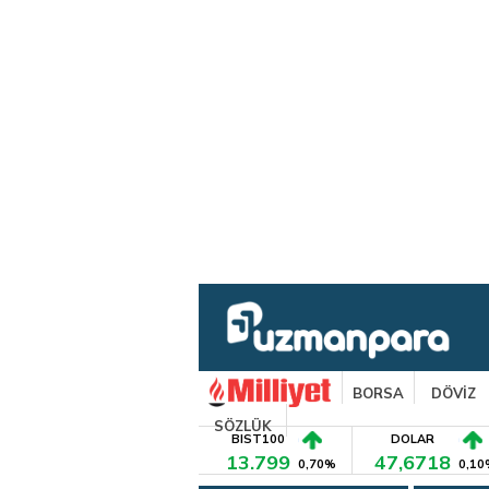
BORSA
DÖVİZ
SÖZLÜK
BIST100
DOLAR
13.799
47,6718
0,70%
0,10