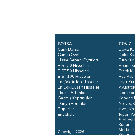
BORSA
DÖVİZ
Canlı Borsa
Döviz Ku
Günün Özeti
Dolar Ku
Hisse Senedi Fiyatları
Euro Kur
BIST 30 Hisseleri
Pound K
BIST 50 Hisseleri
Frank Ku
BIST 100 Hisseleri
Rus Rubl
En Çok Artan Hisseler
Riyal Kur
En Çok Düşen Hisseler
Avustral
Hacmi Artanlar
Danimar
Geçmiş Kapanışlar
Kanada D
Dünya Borsaları
Norveç K
Raporlar
İsveç Kr
Endeksler
Japon Ye
Serbest 
Kurları
Merkez 
Copyright 2026
Kurları