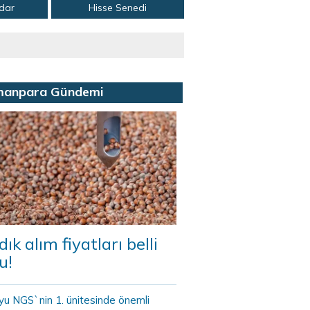
adar
Hisse Senedi
manpara Gündemi
dık alım fiyatları belli
u!
yu NGS`nin 1. ünitesinde önemli