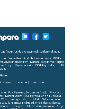
s tarafından 15 dakika gecikmeli sağlanmaktadır.
uşan tüm verilere ait telif hakları tamamen BIST'e
tekrar yayınlanamaz. Pay Piyasası, Borçlanma Araçları
m ve Opsiyon Piyasası verileri BIST kaynaklı en az 15
erdir.
ı Notu
i İletişim Hizmetleri A.Ş. tarafından
ğlanan Pay Piyasası, Borçlanma Araçları Piyasası,
on Piyasası verileri BIST kaynaklı en az 15 dakika
 BIST isim ve logosu Koruma Marka Belgesi altında
iz kullanılamaz, iktibas edilemez, değiştirilemez.
klanan tüm belgelerin telif hakları tamamen BIST'ye