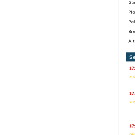
Gü
Pla
Pa
Bre
Alt
Se
17
XU
17
XU
17
DNI