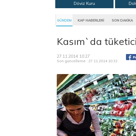
Döviz Kuru
Dol
GÜNDEM
KAP HABERLERİ
SON DAKİKA
Kasım`da tüketic
27.11.2014 10:27
Son güncelleme : 27.11.2014 10:32