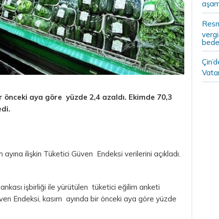
aşam
Resm
vergi
bedel
Çin’
Vatan
r önceki aya göre yüzde 2,4 azaldı. Ekimde 70,3
di.
ayına ilişkin Tüketici Güven Endeksi verilerini açıkladı.
sı işbirliği ile yürütülen tüketici eğilim anketi
ven Endeksi, kasım ayında bir önceki aya göre yüzde