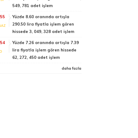
549, 781 adet işlem
:55
Yüzde 8.60 oranında artışla
290.50 lira fiyatla işlem gören
GAZ
hissede 3, 049, 328 adet işlem
:54
Yüzde 7.26 oranında artışla 7.39
lira fiyatla işlem gören hissede
FO
62, 272, 450 adet işlem
daha fazla