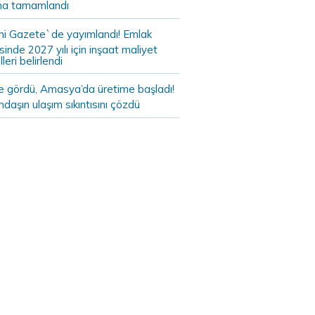
a tamamlandı
i Gazete`de yayımlandı! Emlak
sinde 2027 yılı için inşaat maliyet
leri belirlendi
de gördü, Amasya’da üretime başladı!
daşın ulaşım sıkıntısını çözdü