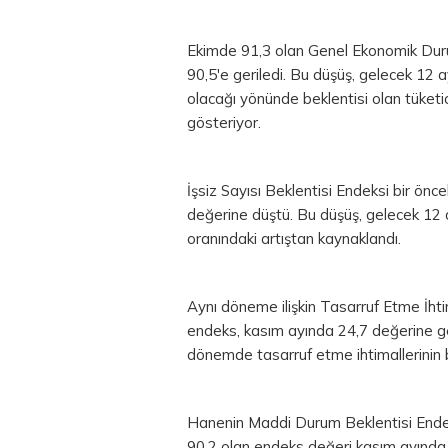
Ekimde 91,3 olan Genel Ekonomik Dur
90,5'e geriledi. Bu düşüş, gelecek 1
olacağı yönünde beklentisi olan tüketic
gösteriyor.
İşsiz Sayısı Beklentisi Endeksi bir ön
değerine düştü. Bu düşüş, gelecek 12 
oranındaki artıştan kaynaklandı.
Aynı döneme ilişkin Tasarruf Etme İht
endeks, kasım ayında 24,7 değerine ger
dönemde tasarruf etme ihtimallerinin b
Hanenin Maddi Durum Beklentisi Endek
90,2 olan endeks değeri kasım ayında