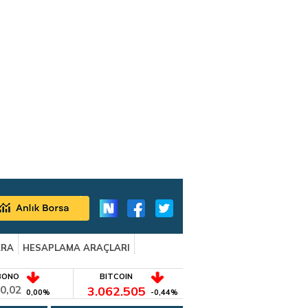
ARA
HESAPLAMA ARAÇLARI
BONO
BITCOIN
0,02
3.062.505
0,00%
-0,44%