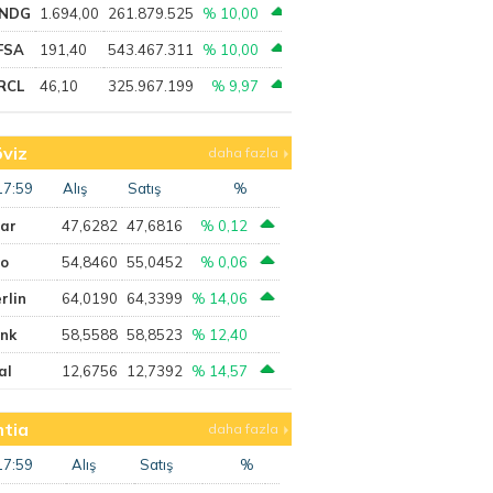
NDG
1.694,00
261.879.525
% 10,00
FSA
191,40
543.467.311
% 10,00
RCL
46,10
325.967.199
% 9,97
viz
daha fazla
17:59
Alış
Satış
%
lar
47,6282
47,6816
% 0,12
ro
54,8460
55,0452
% 0,06
rlin
64,0190
64,3399
% 14,06
ank
58,5588
58,8523
% 12,40
al
12,6756
12,7392
% 14,57
tia
daha fazla
17:59
Alış
Satış
%