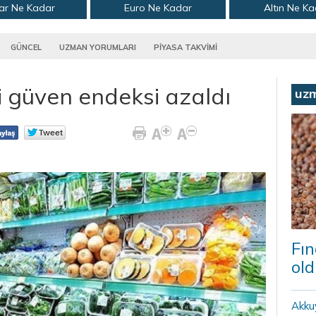
ar Ne Kadar
Euro Ne Kadar
Altın Ne K
GÜNCEL
UZMAN YORUMLARI
PİYASA TAKVİMİ
i güven endeksi azaldı
uz
Fın
old
Akku