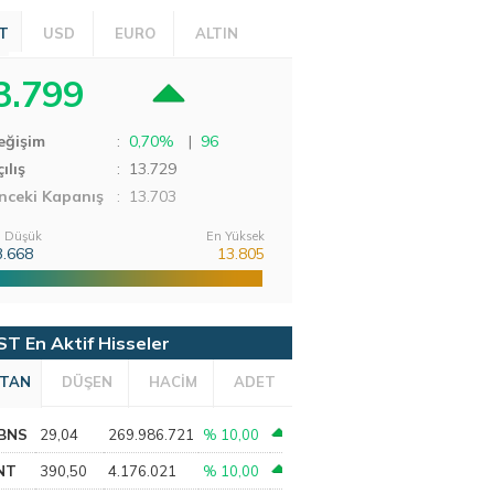
T
USD
EURO
ALTIN
3.799
eğişim
:
0,70%
|
96
ılış
:
13.729
nceki Kapanış
: 13.703
 Düşük
En Yüksek
3.668
13.805
ST En Aktif Hisseler
TAN
DÜŞEN
HACİM
ADET
BNS
29,04
269.986.721
% 10,00
NT
390,50
4.176.021
% 10,00