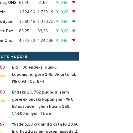
müş ONS
61,48
61,57
% 0,66
tin
1.724,66
1.730,19
% 0,66
ladyum
1.368,46
1.378,73
% 0,66
nt Pet.
83,25
83,25
% 0,66
ın Ons
4.242,20
4.242,86
% 0,66
ans Raporu
:58
BIST 30 endeksi dünkü
kapanışına göre 145, 05 artarak
030
(% 0.93 ) 15, 674
:58
Endeks 13, 782 puanda işlem
görerek önceki kapanışının % 0,
100
58 üstünde . İşlem hacmi 169,
144.00 milyon TL de
:57
Yüzde 5.10 oranında artışla 20.60
lira fiyatla işlem gören hissede 2,
SI