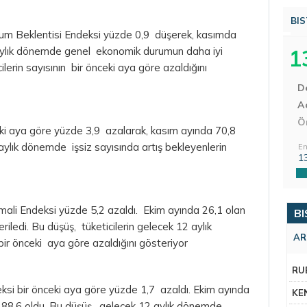
BIS
um Beklentisi Endeksi yüzde 0,9 düşerek, kasımda
2 aylık dönemde genel ekonomik durumun daha iyi
1
ilerin sayısının bir önceki aya göre azaldığını
D
Aç
Ö
ceki aya göre yüzde 3,9 azalarak, kasım ayında 70,8
aylık dönemde işsiz sayısında artış bekleyenlerin
En
1
imali Endeksi yüzde 5,2 azaldı. Ekim ayında 26,1 olan
BI
iledi. Bu düşüş, tüketicilerin gelecek 12 aylık
AR
ir önceki aya göre azaldığını gösteriyor
RU
si bir önceki aya göre yüzde 1,7 azaldı. Ekim ayında
KE
 88,6 oldu. Bu düşüş, gelecek 12 aylık dönemde