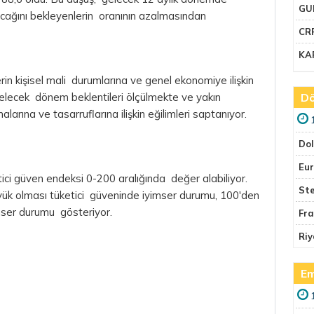
GU
cağını bekleyenlerin oranının azalmasından
CR
KA
lerin kişisel mali durumlarına ve genel ekonomiye ilişkin
elecek dönem beklentileri ölçülmekte ve yakın
Dö
rına ve tasarruflarına ilişkin eğilimleri saptanıyor.
Do
Eu
ci güven endeksi 0-200 aralığında değer alabiliyor.
Ste
yük olması tüketici güveninde iyimser durumu, 100'den
mser durumu gösteriyor.
Fr
Riy
Em