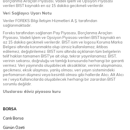
Borçlanma Araçları Piyasası, Vadeli İşlem ve Opsiyon Piyasası
verileri BIST kaynaklı en az 15 dakika gecikmeli verilerdir.
Veri Sağlayıcı Uyarı Notu
Veriler FOREKS Bilgi İletişim Hizmetleri A.Ş. tarafından
sağlanmaktadır.
Foreks tarafından sağlanan Pay Piyasası, Borçlanma Araçları
Piyasası, Vadeli İşlem ve Opsiyon Piyasası verileri BIST kaynaklı en
az 15 dakika gecikmeli verilerdir. BIST isim ve logosu Koruma Marka
Belgesi altında korunmakta olup izinsiz kullanılamaz, iktibas
edilemez, değiştirilemez. BIST ismi altında açıklanan tüm belgelerin
telif hakları tamamen BIST'ye ait olup, tekrar yayınlanamaz. BIST,
verinin sekansı, doğruluğu ve tamlığı konusunda herhangi bir garanti
vermez. Veri yayınında oluşabilecek aksaklıklar, verinin ulaşmaması,
gecikmesi, eksik ulaşması, yanlış olması, veri yayın sistemindeki
perfomansın düşmesi veya kesintili olması gibi hallerde Alıcı, Alt Alıcı
ve / veya Kullanıcılarda oluşabilecek herhangi bir zarardan BIST
sorumlu değildir.
Uluslarası döviz piyasası kuru
BORSA
Canlı Borsa
Günün Özeti