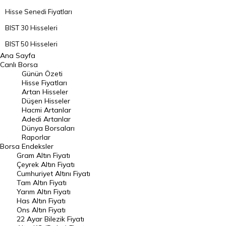
Hisse Senedi Fiyatları
BIST 30 Hisseleri
BIST 50 Hisseleri
Ana Sayfa
BIST 100 Hisseleri
Canlı Borsa
Günün Özeti
En Çok Artan Hisseler
Hisse Fiyatları
Artan Hisseler
En Çok Düşen Hisseler
Düşen Hisseler
Hacmi Artanlar
Hacmi Artanlar
Adedi Artanlar
Geçmiş Kapanışlar
Dünya Borsaları
Raporlar
Dünya Borsaları
Borsa
Endeksler
Gram Altın Fiyatı
Raporlar
Çeyrek Altın Fiyatı
Endeksler
Cumhuriyet Altını Fiyatı
Tam Altın Fiyatı
Yarım Altın Fiyatı
DÖVİZ
Has Altın Fiyatı
Ons Altın Fiyatı
Döviz Kuru
22 Ayar Bilezik Fiyatı