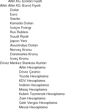
Dolar Kuru
Altın KG (Dolar) Fiyatı
Altın
Altın KG (Euro) Fiyatı
Euro Kuru
Dolar
Euro
Pound Kuru
Sterlin
Kanada Doları
Frank Kuru
İsviçre Frangı
Riyal Kuru
Rus Rublesi
Suudi Riyali
Avustralya Doları
Japon Yeni
Avustralya Doları
Danimarka Kronu Kuru
Norveç Kronu
Danimarka Kronu
Kanada Doları Kuru
İsveç Kronu
Döviz
Merkez Bankası Kurlari
Norveç Kronu Kuru
Altın Hesaplama
İsveç Kronu Kuru
Döviz Çevirici
Yüzde Hesaplama
Japon Yeni Kuru
KDV Hesaplama
İndirim Hesaplama
Serbest Piyasa Döviz Kurları
Maaş Hesaplama
Kıdem Tazminatı Hesaplama
Merkez Bankası Döviz Kurları
Zam Hesaplama
Gelir Vergisi Hesaplama
ALTIN
Mesai Hesaplama