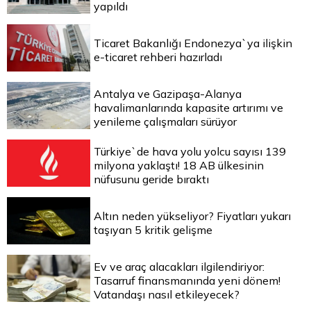
yapıldı
Ticaret Bakanlığı Endonezya`ya ilişkin
e-ticaret rehberi hazırladı
Antalya ve Gazipaşa-Alanya
havalimanlarında kapasite artırımı ve
yenileme çalışmaları sürüyor
Türkiye`de hava yolu yolcu sayısı 139
milyona yaklaştı! 18 AB ülkesinin
nüfusunu geride bıraktı
Altın neden yükseliyor? Fiyatları yukarı
taşıyan 5 kritik gelişme
Ev ve araç alacakları ilgilendiriyor:
Tasarruf finansmanında yeni dönem!
Vatandaşı nasıl etkileyecek?