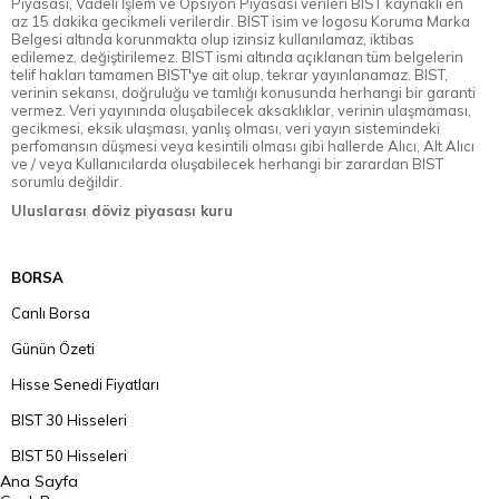
Piyasası, Vadeli İşlem ve Opsiyon Piyasası verileri BIST kaynaklı en
az 15 dakika gecikmeli verilerdir. BIST isim ve logosu Koruma Marka
Belgesi altında korunmakta olup izinsiz kullanılamaz, iktibas
edilemez, değiştirilemez. BIST ismi altında açıklanan tüm belgelerin
telif hakları tamamen BIST'ye ait olup, tekrar yayınlanamaz. BIST,
verinin sekansı, doğruluğu ve tamlığı konusunda herhangi bir garanti
vermez. Veri yayınında oluşabilecek aksaklıklar, verinin ulaşmaması,
gecikmesi, eksik ulaşması, yanlış olması, veri yayın sistemindeki
perfomansın düşmesi veya kesintili olması gibi hallerde Alıcı, Alt Alıcı
ve / veya Kullanıcılarda oluşabilecek herhangi bir zarardan BIST
sorumlu değildir.
Uluslarası döviz piyasası kuru
BORSA
Canlı Borsa
Günün Özeti
Hisse Senedi Fiyatları
BIST 30 Hisseleri
BIST 50 Hisseleri
Ana Sayfa
BIST 100 Hisseleri