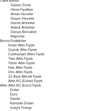
Canlı Borsa
Günün Özeti
En Çok Artan Hisseler
Hisse Fiyatları
Artan Hisseler
En Çok Düşen Hisseler
Düşen Hisseler
Hacmi Artanlar
Hacmi Artanlar
Adedi Artanlar
Geçmiş Kapanışlar
Dünya Borsaları
Raporlar
Dünya Borsaları
Borsa
Endeksler
Gram Altın Fiyatı
Raporlar
Çeyrek Altın Fiyatı
Endeksler
Cumhuriyet Altını Fiyatı
Tam Altın Fiyatı
Yarım Altın Fiyatı
DÖVİZ
Has Altın Fiyatı
Ons Altın Fiyatı
Döviz Kuru
22 Ayar Bilezik Fiyatı
Dolar Kuru
Altın KG (Dolar) Fiyatı
Altın
Altın KG (Euro) Fiyatı
Euro Kuru
Dolar
Euro
Pound Kuru
Sterlin
Kanada Doları
Frank Kuru
İsviçre Frangı