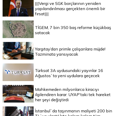
|||Vergi ve SGK borçlarının yeniden
yapılandırılması gerçekten önemli bir
fırsat|||
TİGEM, 7 bin 350 baş reforme küçükbaş
satacak
Yargıtay’dan primle çalışanlara müjde!
Tazminata yansıyacak
Türksat 3A uydusundaki yayınlar 16
Ağustos`ta yeni uydulara geçecek
Mahkemeden milyonlarca kiracıyı
ilgilendiren karar: UYAP’taki tek hareket
her şeyi değiştirdi
İstanbul`da taşınmanın maliyeti 200 bin