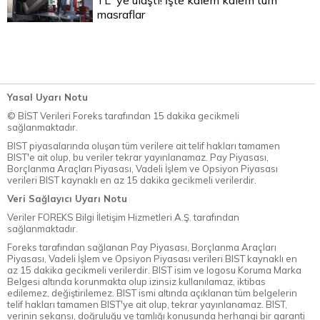
TL`ye ulaştı! İşte kalem kalem tüm
masraflar
Yasal Uyarı Notu
© BİST Verileri Foreks tarafından 15 dakika gecikmeli
sağlanmaktadır.
BIST piyasalarında oluşan tüm verilere ait telif hakları tamamen
BIST'e ait olup, bu veriler tekrar yayınlanamaz. Pay Piyasası,
Borçlanma Araçları Piyasası, Vadeli İşlem ve Opsiyon Piyasası
verileri BIST kaynaklı en az 15 dakika gecikmeli verilerdir.
Veri Sağlayıcı Uyarı Notu
Veriler FOREKS Bilgi İletişim Hizmetleri A.Ş. tarafından
sağlanmaktadır.
Foreks tarafından sağlanan Pay Piyasası, Borçlanma Araçları
Piyasası, Vadeli İşlem ve Opsiyon Piyasası verileri BIST kaynaklı en
az 15 dakika gecikmeli verilerdir. BIST isim ve logosu Koruma Marka
Belgesi altında korunmakta olup izinsiz kullanılamaz, iktibas
edilemez, değiştirilemez. BIST ismi altında açıklanan tüm belgelerin
telif hakları tamamen BIST'ye ait olup, tekrar yayınlanamaz. BIST,
verinin sekansı, doğruluğu ve tamlığı konusunda herhangi bir garanti