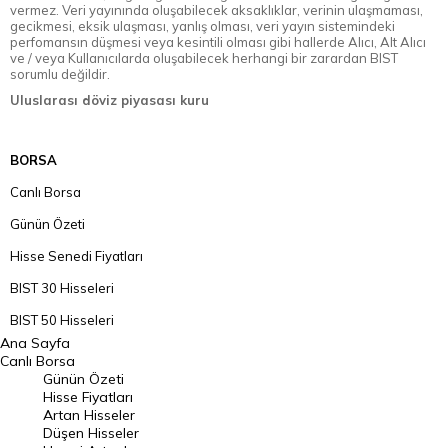
vermez. Veri yayınında oluşabilecek aksaklıklar, verinin ulaşmaması,
gecikmesi, eksik ulaşması, yanlış olması, veri yayın sistemindeki
perfomansın düşmesi veya kesintili olması gibi hallerde Alıcı, Alt Alıcı
ve / veya Kullanıcılarda oluşabilecek herhangi bir zarardan BIST
sorumlu değildir.
Uluslarası döviz piyasası kuru
BORSA
Canlı Borsa
Günün Özeti
Hisse Senedi Fiyatları
BIST 30 Hisseleri
BIST 50 Hisseleri
Ana Sayfa
BIST 100 Hisseleri
Canlı Borsa
Günün Özeti
En Çok Artan Hisseler
Hisse Fiyatları
Artan Hisseler
En Çok Düşen Hisseler
Düşen Hisseler