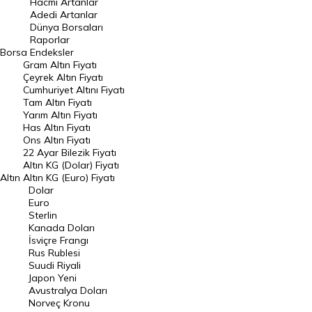
Hacmi Artanlar
Hacmi Artanlar
Adedi Artanlar
Geçmiş Kapanışlar
Dünya Borsaları
Raporlar
Dünya Borsaları
Borsa
Endeksler
Gram Altın Fiyatı
Raporlar
Çeyrek Altın Fiyatı
Endeksler
Cumhuriyet Altını Fiyatı
Tam Altın Fiyatı
Yarım Altın Fiyatı
DÖVİZ
Has Altın Fiyatı
Ons Altın Fiyatı
Döviz Kuru
22 Ayar Bilezik Fiyatı
Dolar Kuru
Altın KG (Dolar) Fiyatı
Altın
Altın KG (Euro) Fiyatı
Euro Kuru
Dolar
Euro
Pound Kuru
Sterlin
Kanada Doları
Frank Kuru
İsviçre Frangı
Riyal Kuru
Rus Rublesi
Suudi Riyali
Avustralya Doları
Japon Yeni
Avustralya Doları
Danimarka Kronu Kuru
Norveç Kronu