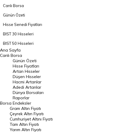
Canlı Borsa
Günün Özeti
Hisse Senedi Fiyatları
BIST 30 Hisseleri
BIST 50 Hisseleri
Ana Sayfa
BIST 100 Hisseleri
Canlı Borsa
Günün Özeti
En Çok Artan Hisseler
Hisse Fiyatları
Artan Hisseler
En Çok Düşen Hisseler
Düşen Hisseler
Hacmi Artanlar
Hacmi Artanlar
Adedi Artanlar
Geçmiş Kapanışlar
Dünya Borsaları
Raporlar
Dünya Borsaları
Borsa
Endeksler
Gram Altın Fiyatı
Raporlar
Çeyrek Altın Fiyatı
Endeksler
Cumhuriyet Altını Fiyatı
Tam Altın Fiyatı
Yarım Altın Fiyatı
DÖVİZ