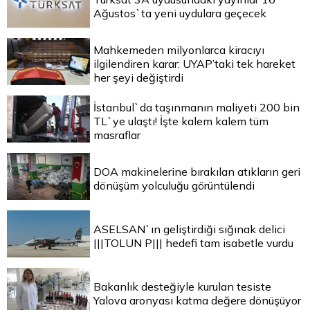
Ağustos`ta yeni uydulara geçecek
Mahkemeden milyonlarca kiracıyı
ilgilendiren karar: UYAP’taki tek hareket
her şeyi değiştirdi
İstanbul`da taşınmanın maliyeti 200 bin
TL`ye ulaştı! İşte kalem kalem tüm
masraflar
DOA makinelerine bırakılan atıkların geri
dönüşüm yolculuğu görüntülendi
ASELSAN`ın geliştirdiği sığınak delici
|||TOLUN P||| hedefi tam isabetle vurdu
Bakanlık desteğiyle kurulan tesiste
Yalova aronyası katma değere dönüşüyor