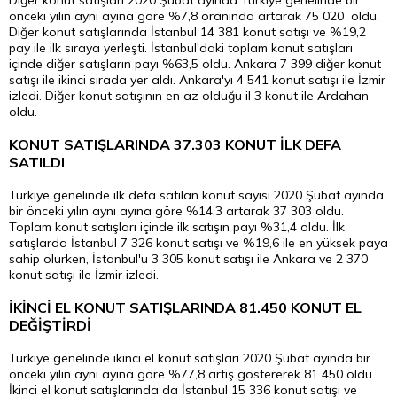
Diğer konut satışları 2020 Şubat ayında Türkiye genelinde bir
önceki yılın aynı ayına göre %7,8 oranında artarak 75 020 oldu.
Diğer konut satışlarında İstanbul 14 381 konut satışı ve %19,2
pay ile ilk sıraya yerleşti. İstanbul'daki toplam konut satışları
içinde diğer satışların payı %63,5 oldu. Ankara 7 399 diğer konut
satışı ile ikinci sırada yer aldı. Ankara'yı 4 541 konut satışı ile İzmir
izledi. Diğer konut satışının en az olduğu il 3 konut ile Ardahan
oldu.
KONUT SATIŞLARINDA 37.303 KONUT İLK DEFA
SATILDI
Türkiye genelinde ilk defa satılan konut sayısı 2020 Şubat ayında
bir önceki yılın aynı ayına göre %14,3 artarak 37 303 oldu.
Toplam konut satışları içinde ilk satışın payı %31,4 oldu. İlk
satışlarda İstanbul 7 326 konut satışı ve %19,6 ile en yüksek paya
sahip olurken, İstanbul'u 3 305 konut satışı ile Ankara ve 2 370
konut satışı ile İzmir izledi.
İKİNCİ EL KONUT SATIŞLARINDA 81.450 KONUT EL
DEĞİŞTİRDİ
Türkiye genelinde ikinci el konut satışları 2020 Şubat ayında bir
önceki yılın aynı ayına göre %77,8 artış göstererek 81 450 oldu.
İkinci el konut satışlarında da İstanbul 15 336 konut satışı ve