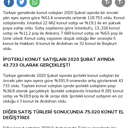
Türkiye genelinde konut satışları 2020 Şubat ayında bir önceki
yılın aynı ayına göre %51,4 oranında artarak 118 753 oldu. Konut
satışlarında, İstanbul 22 662 konut satışı ve %19,1 ile en yüksek
paya sahip oldu. Satış sayılarına göre İstanbul'u, 13_326 konut
satışı ve %11,2 pay ile Ankara, 7 669 konut satışı ve %6,5 pay ile
İzmir izledi. Konut satış sayısının düşük olduğu iller sırasıyla 5
konut ile Hakkari, 6 konut ile Ardahan ve 32 konut ile Bayburt
oldu.
İPOTEKLİ KONUT SATIŞLARI 2020 ŞUBAT AYINDA
43.733 OLARAK GERÇEKLEŞTİ
Türkiye genelinde 2020 Şubat ayında ipotekli konut satışları bir
önceki yılın aynı ayına göre %391,9 oranında artış göstererek 43
733 oldu. Toplam konut satışları içinde ipotekli satışların payı
%36,8 olarak gerçekleşti. İpotekli satışlarda İstanbul 8 281 konut
satışı ve %18,9 pay ile ilk sırayı aldı. İpotekli konut satışının en az
olduğu il 3 konut ile Ardahan oldu.
DİĞER SATIŞ TÜRLERİ SONUCUNDA 75.020 KONUT EL
DEĞİŞTİRDİ