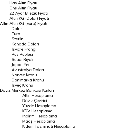
Has Altın Fiyatı
Ons Altın Fiyatı
Döviz Kuru
22 Ayar Bilezik Fiyatı
Dolar Kuru
Altın KG (Dolar) Fiyatı
Altın
Altın KG (Euro) Fiyatı
Euro Kuru
Dolar
Euro
Pound Kuru
Sterlin
Kanada Doları
Frank Kuru
İsviçre Frangı
Riyal Kuru
Rus Rublesi
Suudi Riyali
Avustralya Doları
Japon Yeni
Avustralya Doları
Danimarka Kronu Kuru
Norveç Kronu
Danimarka Kronu
Kanada Doları Kuru
İsveç Kronu
Döviz
Merkez Bankası Kurlari
Norveç Kronu Kuru
Altın Hesaplama
İsveç Kronu Kuru
Döviz Çevirici
Yüzde Hesaplama
Japon Yeni Kuru
KDV Hesaplama
İndirim Hesaplama
Serbest Piyasa Döviz Kurları
Maaş Hesaplama
Kıdem Tazminatı Hesaplama
Merkez Bankası Döviz Kurları