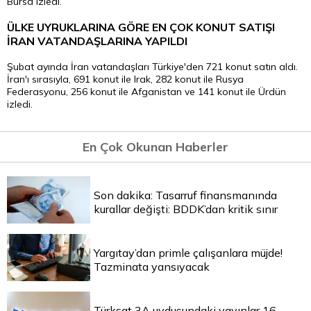
Bursa izledi.
ÜLKE UYRUKLARINA GÖRE EN ÇOK KONUT SATIŞI
İRAN VATANDAŞLARINA YAPILDI
Şubat ayında İran vatandaşları Türkiye'den 721 konut satın aldı.
İran'ı sırasıyla, 691 konut ile Irak, 282 konut ile Rusya
Federasyonu, 256 konut ile Afganistan ve 141 konut ile Ürdün
izledi.
En Çok Okunan Haberler
Son dakika: Tasarruf finansmanında
kurallar değişti: BDDK’dan kritik sınır
Yargıtay’dan primle çalışanlara müjde!
Tazminata yansıyacak
Türksat 3A uydusundaki yayınlar 16