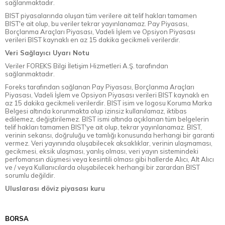
sağlanmaktadır.
BIST piyasalarında oluşan tüm verilere ait telif hakları tamamen
BIST'e ait olup, bu veriler tekrar yayınlanamaz. Pay Piyasası,
Borçlanma Araçları Piyasası, Vadeli İşlem ve Opsiyon Piyasası
verileri BIST kaynaklı en az 15 dakika gecikmeli verilerdir.
Veri Sağlayıcı Uyarı Notu
Veriler FOREKS Bilgi İletişim Hizmetleri A.Ş. tarafından
sağlanmaktadır.
Foreks tarafından sağlanan Pay Piyasası, Borçlanma Araçları
Piyasası, Vadeli İşlem ve Opsiyon Piyasası verileri BIST kaynaklı en
az 15 dakika gecikmeli verilerdir. BIST isim ve logosu Koruma Marka
Belgesi altında korunmakta olup izinsiz kullanılamaz, iktibas
edilemez, değiştirilemez. BIST ismi altında açıklanan tüm belgelerin
telif hakları tamamen BIST'ye ait olup, tekrar yayınlanamaz. BIST,
verinin sekansı, doğruluğu ve tamlığı konusunda herhangi bir garanti
vermez. Veri yayınında oluşabilecek aksaklıklar, verinin ulaşmaması,
gecikmesi, eksik ulaşması, yanlış olması, veri yayın sistemindeki
perfomansın düşmesi veya kesintili olması gibi hallerde Alıcı, Alt Alıcı
ve / veya Kullanıcılarda oluşabilecek herhangi bir zarardan BIST
sorumlu değildir.
Uluslarası döviz piyasası kuru
BORSA