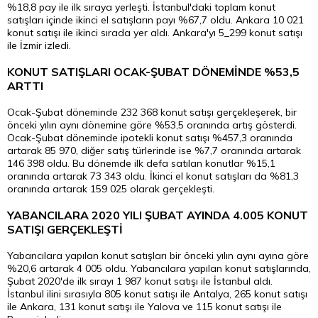
%18,8 pay ile ilk sıraya yerleşti. İstanbul'daki toplam konut
satışları içinde ikinci el satışların payı %67,7 oldu. Ankara 10 021
konut satışı ile ikinci sırada yer aldı. Ankara'yı 5_299 konut satışı
ile İzmir izledi.
KONUT SATIŞLARI OCAK-ŞUBAT DÖNEMİNDE %53,5
ARTTI
Ocak-Şubat döneminde 232 368 konut satışı gerçekleşerek, bir
önceki yılın aynı dönemine göre %53,5 oranında artış gösterdi.
Ocak-Şubat döneminde ipotekli konut satışı %457,3 oranında
artarak 85 970, diğer satış türlerinde ise %7,7 oranında artarak
146 398 oldu. Bu dönemde ilk defa satılan konutlar %15,1
oranında artarak 73 343 oldu. İkinci el konut satışları da %81,3
oranında artarak 159 025 olarak gerçekleşti.
YABANCILARA 2020 YILI ŞUBAT AYINDA 4.005 KONUT
SATIŞI GERÇEKLEŞTİ
Yabancılara yapılan konut satışları bir önceki yılın aynı ayına göre
%20,6 artarak 4 005 oldu. Yabancılara yapılan konut satışlarında,
Şubat 2020'de ilk sırayı 1 987 konut satışı ile İstanbul aldı.
İstanbul ilini sırasıyla 805 konut satışı ile Antalya, 265 konut satışı
ile Ankara, 131 konut satışı ile Yalova ve 115 konut satışı ile