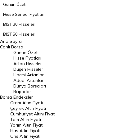
Günün Özeti
Hisse Senedi Fiyatları
BIST 30 Hisseleri
BIST 50 Hisseleri
Ana Sayfa
BIST 100 Hisseleri
Canlı Borsa
Günün Özeti
En Çok Artan Hisseler
Hisse Fiyatları
Artan Hisseler
En Çok Düşen Hisseler
Düşen Hisseler
Hacmi Artanlar
Hacmi Artanlar
Adedi Artanlar
Geçmiş Kapanışlar
Dünya Borsaları
Raporlar
Dünya Borsaları
Borsa
Endeksler
Gram Altın Fiyatı
Raporlar
Çeyrek Altın Fiyatı
Endeksler
Cumhuriyet Altını Fiyatı
Tam Altın Fiyatı
Yarım Altın Fiyatı
DÖVİZ
Has Altın Fiyatı
Ons Altın Fiyatı
Döviz Kuru