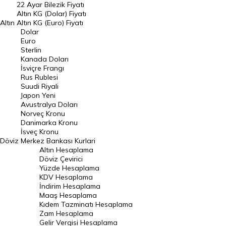
22 Ayar Bilezik Fiyatı
Dolar Kuru
Altın KG (Dolar) Fiyatı
Altın
Altın KG (Euro) Fiyatı
Euro Kuru
Dolar
Euro
Pound Kuru
Sterlin
Kanada Doları
Frank Kuru
İsviçre Frangı
Riyal Kuru
Rus Rublesi
Suudi Riyali
Avustralya Doları
Japon Yeni
Avustralya Doları
Danimarka Kronu Kuru
Norveç Kronu
Danimarka Kronu
Kanada Doları Kuru
İsveç Kronu
Döviz
Merkez Bankası Kurlari
Norveç Kronu Kuru
Altın Hesaplama
İsveç Kronu Kuru
Döviz Çevirici
Yüzde Hesaplama
Japon Yeni Kuru
KDV Hesaplama
İndirim Hesaplama
Serbest Piyasa Döviz Kurları
Maaş Hesaplama
Kıdem Tazminatı Hesaplama
Merkez Bankası Döviz Kurları
Zam Hesaplama
Gelir Vergisi Hesaplama