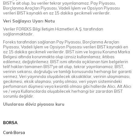
BIST'e ait olup, bu veriler tekrar yayınlanamaz. Pay Piyasası,
Borçlanma Araçları Piyasası, Vadeli İşlem ve Opsiyon Piyasası
verileri BIST kaynaklı en az 15 dakika gecikmeli verilerdir.
Veri Sağlayıcı Uyarı Notu
Veriler FOREKS Bilgi İletişim Hizmetleri A.Ş. tarafından
sağlanmaktadır.
Foreks tarafından sağlanan Pay Piyasası, Borçlanma Araçları
Piyasası, Vadeli İşlem ve Opsiyon Piyasası verileri BIST kaynaklı en
az 15 dakika gecikmeli verilerdir. BIST isim ve logosu Koruma Marka
Belgesi altında korunmakta olup izinsiz kullanılamaz, iktibas
edilemez, değiştirilemez. BIST ismi altında açıklanan tüm belgelerin
telif hakları tamamen BIST'ye ait olup, tekrar yayınlanamaz. BIST,
verinin sekansı, doğruluğu ve tamlığı konusunda herhangi bir garanti
vermez. Veri yayınında oluşabilecek aksaklıklar, verinin ulaşmaması,
gecikmesi, eksik ulaşması, yanlış olması, veri yayın sistemindeki
perfomansın düşmesi veya kesintili olması gibi hallerde Alıcı, Alt Alıcı
ve / veya Kullanıcılarda oluşabilecek herhangi bir zarardan BIST
sorumlu değildir.
Uluslarası döviz piyasası kuru
BORSA
Canlı Borsa