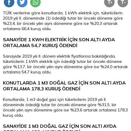
TÜİK verilerine göre konutlarda, 1 kWh elektrik için, tüketicilerin
2019 yılı II. döneminde (1) ödediği tutar bir önceki döneme göre
%23,4, bir önceki yılın aynı dönemine göre ise %20,3 artarak
ortalama 66,4 kuruş oldu.
SANAYİDE 1 KWH ELEKTRİK İÇİN SON ALTI AYDA
ORTALAMA 54,7 KURUŞ ÖDENDİ
Sanayide 2019 yılı II. dönem elektrik fiyatlarına bakıldığında,
tüketicilerin 1 kWh elektrik için ödediği tutar bir önceki döneme
göre %13,7, bir önceki yılın aynı dönemine göre ise %24,0 artarak
ortalama 54,7 kuruş oldu.
KONUTLARDA 1 M3 DOĞAL GAZ İÇİN SON ALTI AYDA
ORTALAMA 178,3 KURUŞ ÖDENDİ
Konutlarda, 1 m3 doğal gaz için tüketicilerin 2019 yılı II.
döneminde ödediği tutar bir önceki döneme göre %31,5, bir
önceki yılın aynı dönemine göre ise %23,6 artarak ortalama 178,3
kuruş oldu.
SANAYİDE 1 M3 DOĞAL GAZ İÇİN SON ALTI AYDA