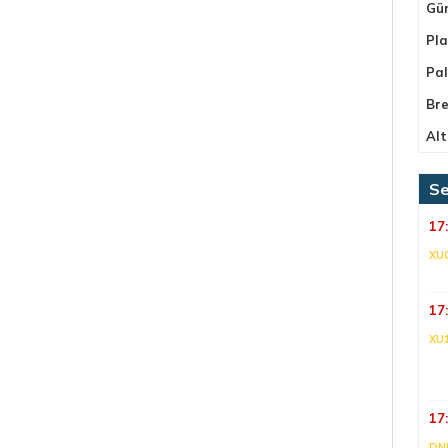
Gü
Pla
Pa
Bre
Alt
Se
17
XU
17
XU
17
DNI