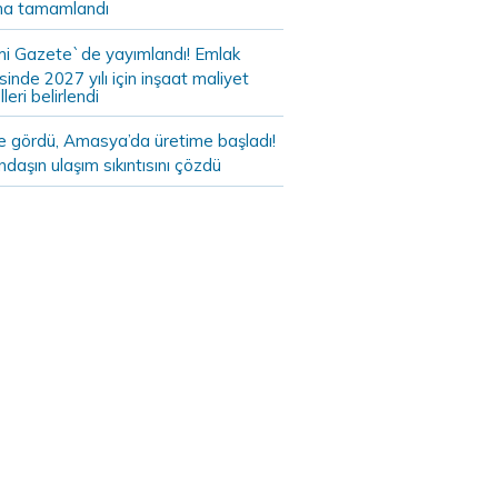
a tamamlandı
i Gazete`de yayımlandı! Emlak
sinde 2027 yılı için inşaat maliyet
leri belirlendi
de gördü, Amasya’da üretime başladı!
daşın ulaşım sıkıntısını çözdü