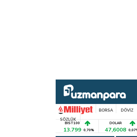
BORSA
DÖVİZ
SÖZLÜK
BIST100
DOLAR
13.799
47,6008
0,70%
0,07