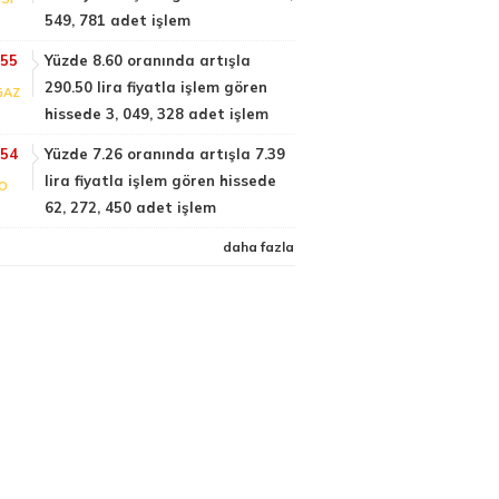
549, 781 adet işlem
:55
Yüzde 8.60 oranında artışla
290.50 lira fiyatla işlem gören
GAZ
hissede 3, 049, 328 adet işlem
:54
Yüzde 7.26 oranında artışla 7.39
lira fiyatla işlem gören hissede
FO
62, 272, 450 adet işlem
daha fazla