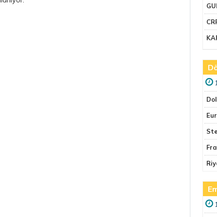
GU
CR
KA
Dö
Do
Eu
Ste
Fr
Riy
Em