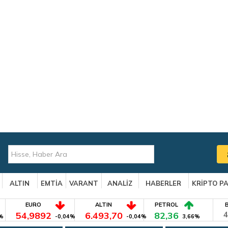
ALTIN
EMTİA
VARANT
ANALİZ
HABERLER
KRİPTO P
EURO
ALTIN
PETROL
54,9892
6.493,70
82,36
4
%
-0,04%
-0,04%
3,66%