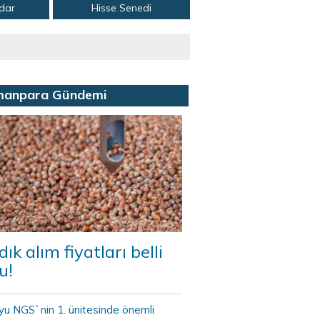
adar
Hisse Senedi
manpara Gündemi
dık alım fiyatları belli
u!
yu NGS`nin 1. ünitesinde önemli