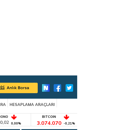
ARA
HESAPLAMA ARAÇLARI
BONO
BITCOIN
0,02
3.074.070
0,00%
-0,21%