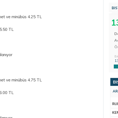
BIS
net ve minübüs 4.25 TL
1
5.50 TL
D
Aç
Ö
lanıyor
En
1
net ve minübüs 4.75 TL
BI
AR
6.00 TL
RU
KE
lanıyor.