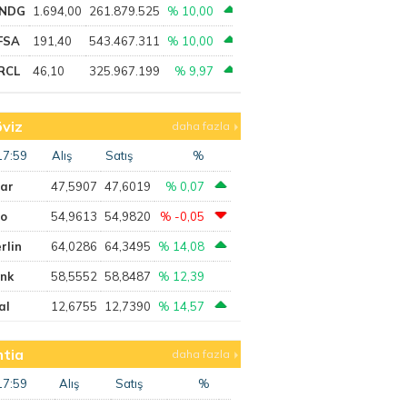
NDG
1.694,00
261.879.525
% 10,00
FSA
191,40
543.467.311
% 10,00
RCL
46,10
325.967.199
% 9,97
viz
daha fazla
17:59
Alış
Satış
%
lar
47,5907
47,6019
% 0,07
ro
54,9613
54,9820
% -0,05
rlin
64,0286
64,3495
% 14,08
ank
58,5552
58,8487
% 12,39
al
12,6755
12,7390
% 14,57
tia
daha fazla
17:59
Alış
Satış
%