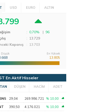
T
USD
EURO
ALTIN
3.799
eğişim
:
0,70%
|
96
ılış
:
13.729
nceki Kapanış
: 13.703
 Düşük
En Yüksek
3.668
13.805
ST En Aktif Hisseler
TAN
DÜŞEN
HACİM
ADET
BNS
29,04
269.986.721
% 10,00
NT
390,50
4.176.021
% 10,00