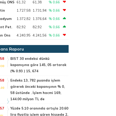
müş ONS
61,32
61,38
% 0,66
tin
1.727,58
1.731,94
% 0,66
ladyum
1.372,82
1.376,64
% 0,66
nt Pet.
82,92
82,92
% 0,66
ın Ons
4.240,95
4.241,56
% 0,66
ans Raporu
:58
BIST 30 endeksi dünkü
kapanışına göre 145, 05 artarak
030
(% 0.93 ) 15, 674
:58
Endeks 13, 782 puanda işlem
görerek önceki kapanışının % 0,
100
58 üstünde . İşlem hacmi 169,
144.00 milyon TL de
:57
Yüzde 5.10 oranında artışla 20.60
lira fiyatla işlem gören hissede 2,
SI