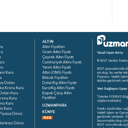
ALTIN
ru
Altın Fiyatları
ru
Gram Altın Fiyatı
Yasal Uyarı Notu
u
Çeyrek Altın Fiyatı
© BİST Verileri Forek
uru
Cumhuriyet Altını Fiyatı
ru
Yarım Altın Fiyatı
BIST piyasalarında ol
esi Kuru
Altın (ONS) Fiyatı
ait olup, bu veriler 
Piyasası, Vadeli İşle
u
Bilezik Fiyatları
dakika gecikmeli veril
ya Doları
Dolar/Kg Altın Fiyatı
ka Kronu Kuru
Euro/Kg Altın Fiyatı
Veri Sağlayıcı Uyar
oları Kuru
Kapalı Çarşı Altın
*(Veriler FOREKS Bilg
Fiyatları
ronu Kuru
sağlanmaktadır)
onu Kuru
UZMANPARA
ni Kuru
Foreks tarafından sa
KÜNYE
Vadeli İşlem ve Opsiy
Piyasa Döviz
gecikmeli verilerdir.
korunmakta olup izins
Bankası Döviz
BIST ismi altında açı