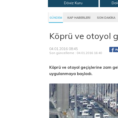
Döviz Kuru
Dol
GÜNDEM
KAP HABERLERİ
SON DAKİKA
Köprü ve otoyol g
04.01.2016 08:45
Son güncelleme : 04.01.2016 16:40
Köprü ve otoyol geçişlerine zam gel
uygulanmaya başladı.