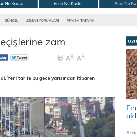
ar Ne Kadar
Euro Ne Kadar
Altın Ne K
GÜNCEL
UZMAN YORUMLARI
PİYASA TAKVİMİ
eçişlerine zam
uz
di. Yeni tarife bu gece yarısından itibaren
Fın
old
Akku