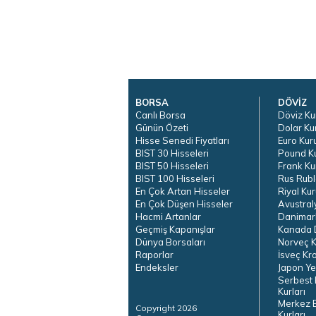
BORSA
DÖVİZ
Canlı Borsa
Döviz Ku
Günün Özeti
Dolar Ku
Hisse Senedi Fiyatları
Euro Kur
BIST 30 Hisseleri
Pound K
BIST 50 Hisseleri
Frank Ku
BIST 100 Hisseleri
Rus Rubl
En Çok Artan Hisseler
Riyal Kur
En Çok Düşen Hisseler
Avustral
Hacmi Artanlar
Danimar
Geçmiş Kapanışlar
Kanada D
Dünya Borsaları
Norveç K
Raporlar
İsveç Kr
Endeksler
Japon Ye
Serbest 
Kurları
Merkez 
Copyright 2026
Kurları