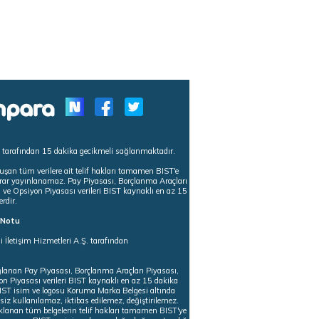
s tarafından 15 dakika gecikmeli sağlanmaktadır.
uşan tüm verilere ait telif hakları tamamen BIST'e
tekrar yayınlanamaz. Pay Piyasası, Borçlanma Araçları
m ve Opsiyon Piyasası verileri BIST kaynaklı en az 15
erdir.
ı Notu
i İletişim Hizmetleri A.Ş. tarafından
ğlanan Pay Piyasası, Borçlanma Araçları Piyasası,
on Piyasası verileri BIST kaynaklı en az 15 dakika
 BIST isim ve logosu Koruma Marka Belgesi altında
iz kullanılamaz, iktibas edilemez, değiştirilemez.
klanan tüm belgelerin telif hakları tamamen BIST'ye