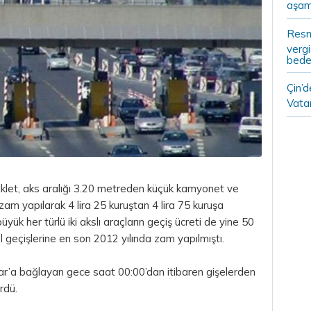
aşam
Resm
vergi
bedel
Çin’
Vatan
klet, aks aralığı 3.20 metreden küçük kamyonet ve
ş zam yapılarak 4
lira
25 kuruştan 4 lira 75 kuruşa
üyük her türlü iki akslı araçların geçiş ücreti de yine 50
yol geçişlerine en son 2012 yılında zam yapılmıştı.
’a bağlayan gece saat 00:00’dan itibaren gişelerden
rdü.