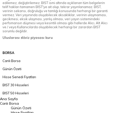
edilemez, değiştirilemez. BIST ismi altında açıklanan tüm belgelerin
telif hakları tamamen BIST'ye ait olup, tekrar yayınlanamaz. BIST,
verinin sekansı, doğruluğu ve tamlığı konusunda herhangi bir garanti
vermez. Veri yayınında oluşabilecek aksaklıklar, verinin ulaşmaması,
gecikmesi, eksik ulaşması, yanlış olması, veri yayın sistemindeki
perfomansın düşmesi veya kesintili olması gibi hallerde Alıcı, Alt Alıcı
ve / veya Kullanıcılarda oluşabilecek herhangi bir zarardan BIST
sorumlu değildir.
Uluslarası döviz piyasası kuru
BORSA
Canlı Borsa
Günün Özeti
Hisse Senedi Fiyatları
BIST 30 Hisseleri
BIST 50 Hisseleri
Ana Sayfa
BIST 100 Hisseleri
Canlı Borsa
Günün Özeti
En Çok Artan Hisseler
Hisse Fiyatları