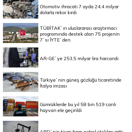
Otomotiv ihracatı 7 ayda 24,4 milyar
dolarla rekor kırdı
TÜBİTAK`ın uluslararası araştırmacı
programında destek alan 75 projenin
7`si İYTE`den
AR-GE`ye 253,5 milyar lira harcandı
Türkiye`nin güneş gözlüğü ticaretinde
İtalya imzası
Gümrüklerde bu yıl 58 bin 519 canlı
hayvan ele geçirildi
ABD`nin ticari ham petrol stokları arttı