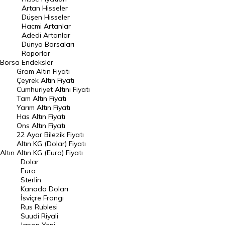
Artan Hisseler
En Çok Düşen Hisseler
Düşen Hisseler
Hacmi Artanlar
Hacmi Artanlar
Adedi Artanlar
Geçmiş Kapanışlar
Dünya Borsaları
Raporlar
Dünya Borsaları
Borsa
Endeksler
Gram Altın Fiyatı
Raporlar
Çeyrek Altın Fiyatı
Endeksler
Cumhuriyet Altını Fiyatı
Tam Altın Fiyatı
Yarım Altın Fiyatı
DÖVİZ
Has Altın Fiyatı
Ons Altın Fiyatı
Döviz Kuru
22 Ayar Bilezik Fiyatı
Dolar Kuru
Altın KG (Dolar) Fiyatı
Altın
Altın KG (Euro) Fiyatı
Euro Kuru
Dolar
Euro
Pound Kuru
Sterlin
Kanada Doları
Frank Kuru
İsviçre Frangı
Riyal Kuru
Rus Rublesi
Suudi Riyali
Avustralya Doları