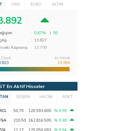
T
USD
EURO
ALTIN
3.892
eğişim
:
0,67%
|
93
ılış
:
13.827
nceki Kapanış
: 13.799
 Düşük
En Yüksek
3.823
13.956
ST En Aktif Hisseler
TAN
DÜŞEN
HACİM
ADET
RCL
50,70
120.593.600
% 9,98
FSA
210,50
162.816.505
% 9,98
ZOL
11,17
125.050.093
% 9,94