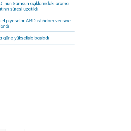
`nun Samsun açıklarındaki arama
tının süresi uzatıldı
sel piyasalar ABD istihdam verisine
landı
 güne yükselişle başladı