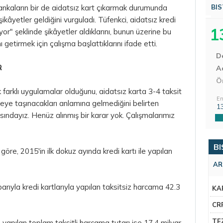
 bankaların bir de aidatsız kart çıkarmak durumunda
BIS
de şikâyetler geldiğini vurguladı. Tüfenkci, aidatsız kredi
1
ıyor" şeklinde şikâyetler aldıklarını, bunun üzerine bu
ı getirmek için çalışma başlattıklarını ifade etti.
D
R
Aç
Ö
k farklı uygulamalar olduğunu, aidatsız karta 3-4 taksit
En
iyeye taşınacakları anlamına gelmediğini belirten
1
sındayız. Henüz alınmış bir karar yok. Çalışmalarımız
BI
göre, 2015'in ilk dokuz ayında kredi kartı ile yapılan
AR
rıyla kredi kartlarıyla yapılan taksitsiz harcama 42.3
KA
CR
TE
e yapılan toplam taksitli harcama tutarı ise 17.4 milyar