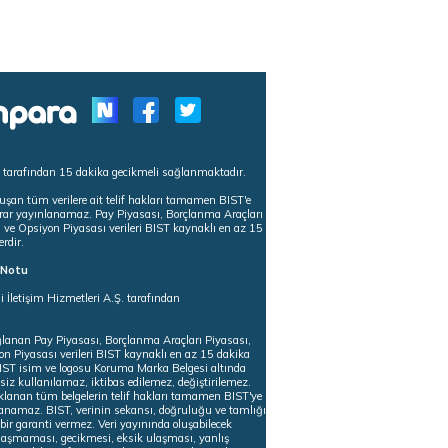
s tarafından 15 dakika gecikmeli sağlanmaktadır.
uşan tüm verilere ait telif hakları tamamen BIST'e
tekrar yayınlanamaz. Pay Piyasası, Borçlanma Araçları
m ve Opsiyon Piyasası verileri BIST kaynaklı en az 15
erdir.
ı Notu
i İletişim Hizmetleri A.Ş. tarafından
ğlanan Pay Piyasası, Borçlanma Araçları Piyasası,
on Piyasası verileri BIST kaynaklı en az 15 dakika
 BIST isim ve logosu Koruma Marka Belgesi altında
iz kullanılamaz, iktibas edilemez, değiştirilemez.
klanan tüm belgelerin telif hakları tamamen BIST'ye
nlanamaz. BIST, verinin sekansı, doğruluğu ve tamlığı
ir garanti vermez. Veri yayınında oluşabilecek
ulaşmaması, gecikmesi, eksik ulaşması, yanlış