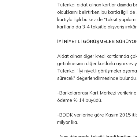
Tüfenkci, aidat alınan kartlar dışında
olduklarını belirtirken, bu kartla ilgili 
kartıyla ilgili bu kez de "taksit yapılam
kartlarla da 3-4 taksitle alışveriş imkân
İYİ NİYETLİ GÖRÜŞMELER SÜRÜYO
Aidat alınan diğer kredi kartlarında ço
getirilmesinin diğer kartlarla aynı sev
Tüfenkci, "İyi niyetli görüşmeler aşama
sürecek" değerlendirmesinde bulundu.
-Bankalararası Kart Merkezi verilerine 
ödeme % 14 büyüdü.
-BDDK verilerine göre Kasım 2015 itiba
milyar lira.
-Aynı dönemde taksitli kredi kartları il