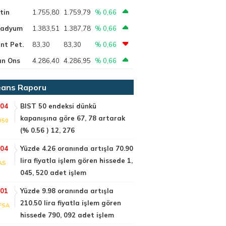
tin
1.755,80
1.759,79
% 0,66
ladyum
1.383,51
1.387,78
% 0,66
nt Pet.
83,30
83,30
% 0,66
ın Ons
4.286,40
4.286,95
% 0,66
ans Raporu
:04
BIST 50 endeksi dünkü
kapanışına göre 67, 78 artarak
050
(% 0.56 ) 12, 276
:04
Yüzde 4.26 oranında artışla 70.90
lira fiyatla işlem gören hissede 1,
AS
045, 520 adet işlem
:01
Yüzde 9.98 oranında artışla
210.50 lira fiyatla işlem gören
FSA
hissede 790, 092 adet işlem