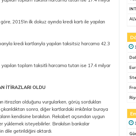
IN
AL
göre, 2015'in ilk dokuz ayında kredi kartı ile yapılan
Dö
rıyla kredi kartlarıyla yapılan taksitsiz harcama 42.3
Do
e yapılan toplam taksitli harcama tutarı ise 17.4 milyar
Eu
Ste
N İTİRAZLARI OLDU
Fr
Riy
n itirazları olduğunu vurgularken, görüş sordukları
 çıkarıldıktan sonra, diğer kartlardaki imkânlar buraya
Em
aların kendisine bırakılsın. Rekabet açısından uygun
r yüklemek isteyebilirler. Bırakılsın bankalar
n dile getirildiğini aktardı.
Gü