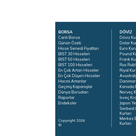
BORSA
DÖVİZ
Canlı Borsa
Döviz Ku
Günün Özeti
Dolar Ku
Hisse Senedi Fiyatları
Euro Kur
BIST 30 Hisseleri
Pound K
BIST 50 Hisseleri
Frank Ku
BIST 100 Hisseleri
Rus Rubl
En Çok Artan Hisseler
Riyal Kur
En Çok Düşen Hisseler
Avustral
Hacmi Artanlar
Danimar
Geçmiş Kapanışlar
Kanada D
Dünya Borsaları
Norveç K
Raporlar
İsveç Kr
Endeksler
Japon Ye
Serbest 
Kurları
Merkez 
Copyright 2026
Kurları
©