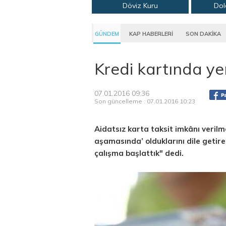
Döviz Kuru
Dol
GÜNDEM
KAP HABERLERİ
SON DAKİKA
Kredi kartında y
07.01.2016 09:36
Son güncelleme : 07.01.2016 10:23
Aidatsız karta taksit imkânı verilme
aşamasında’ olduklarını dile getire
çalışma başlattık" dedi.