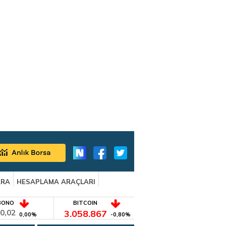
ARA
HESAPLAMA ARAÇLARI
BONO
BITCOIN
0,02
3.058.867
0,00%
-0,80%