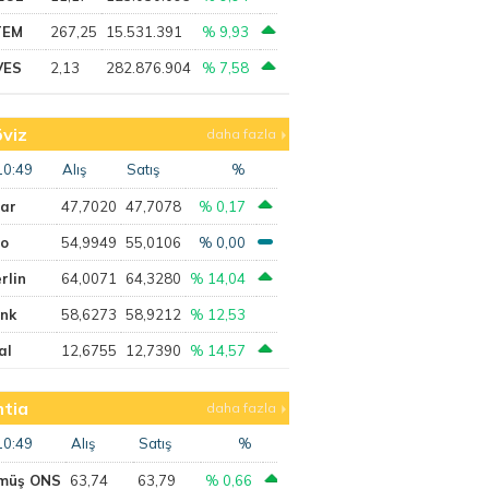
TEM
267,25
15.531.391
% 9,93
VES
2,13
282.876.904
% 7,58
viz
daha fazla
10:49
Alış
Satış
%
lar
47,7020
47,7078
% 0,17
ro
54,9949
55,0106
% 0,00
rlin
64,0071
64,3280
% 14,04
ank
58,6273
58,9212
% 12,53
al
12,6755
12,7390
% 14,57
tia
daha fazla
10:49
Alış
Satış
%
müş ONS
63,74
63,79
% 0,66