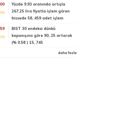
:00
Yüzde 9.93 oranında artışla
267.25 lira fiyatla işlem gören
TEM
hissede 58, 459 adet işlem
:59
BIST 30 endeksi dünkü
kapanışına göre 90, 25 artarak
030
(% 0.58 ) 15, 745
daha fazla