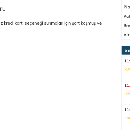
Pla
ŞTU
Pa
z kredi kartı seçeneği sunmaları için şart koşmuş ve
Bre
Alt
Se
11
XU
11
IZF
11
CR