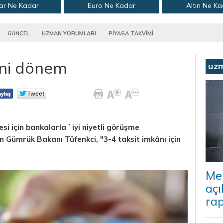
ar Ne Kadar
Euro Ne Kadar
Altın Ne K
GÜNCEL
UZMAN YORUMLARI
PİYASA TAKVİMİ
eni dönem
uz
si için bankalarla `iyi niyetli görüşme
n Gümrük Bakanı Tüfenkci, "3-4 taksit imkânı için
Me
açı
rap