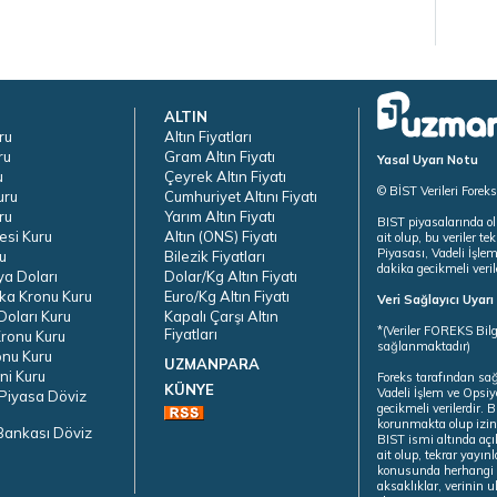
ALTIN
ru
Altın Fiyatları
ru
Gram Altın Fiyatı
Yasal Uyarı Notu
u
Çeyrek Altın Fiyatı
© BİST Verileri Forek
uru
Cumhuriyet Altını Fiyatı
ru
Yarım Altın Fiyatı
BIST piyasalarında ol
esi Kuru
Altın (ONS) Fiyatı
ait olup, bu veriler 
Piyasası, Vadeli İşle
u
Bilezik Fiyatları
dakika gecikmeli veril
ya Doları
Dolar/Kg Altın Fiyatı
ka Kronu Kuru
Euro/Kg Altın Fiyatı
Veri Sağlayıcı Uyar
oları Kuru
Kapalı Çarşı Altın
*(Veriler FOREKS Bilg
Fiyatları
ronu Kuru
sağlanmaktadır)
onu Kuru
UZMANPARA
ni Kuru
Foreks tarafından sa
KÜNYE
Vadeli İşlem ve Opsiy
Piyasa Döviz
gecikmeli verilerdir.
korunmakta olup izins
Bankası Döviz
BIST ismi altında açı
ait olup, tekrar yayı
konusunda herhangi b
aksaklıklar, verinin 