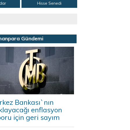
adar
Hisse Senedi
manpara Gündemi
rkez Bankası`nın
klayacağı enflasyon
oru için geri sayım