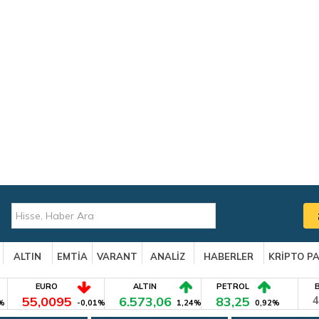
ALTIN
EMTİA
VARANT
ANALİZ
HABERLER
KRİPTO P
EURO
ALTIN
PETROL
55,0095
6.573,06
83,25
4
%
-0,01%
1,24%
0,92%