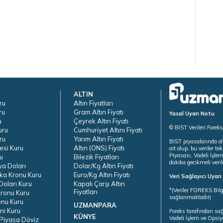
ALTIN
ru
Altın Fiyatları
ru
Gram Altın Fiyatı
Yasal Uyarı Notu
u
Çeyrek Altın Fiyatı
© BİST Verileri Forek
uru
Cumhuriyet Altını Fiyatı
ru
Yarım Altın Fiyatı
BIST piyasalarında ol
esi Kuru
Altın (ONS) Fiyatı
ait olup, bu veriler 
Piyasası, Vadeli İşle
u
Bilezik Fiyatları
dakika gecikmeli veril
ya Doları
Dolar/Kg Altın Fiyatı
ka Kronu Kuru
Euro/Kg Altın Fiyatı
Veri Sağlayıcı Uyar
oları Kuru
Kapalı Çarşı Altın
*(Veriler FOREKS Bilg
Fiyatları
ronu Kuru
sağlanmaktadır)
onu Kuru
UZMANPARA
ni Kuru
Foreks tarafından sa
KÜNYE
Vadeli İşlem ve Opsiy
Piyasa Döviz