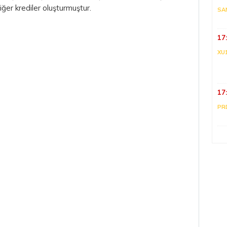
diğer krediler oluşturmuştur.
SA
17
XU
17
PR