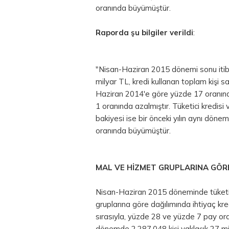
oranında büyümüştür.
Raporda şu bilgiler verildi
:
"Nisan-Haziran 2015 dönemi sonu itibari
milyar TL, kredi kullanan toplam kişi sa
Haziran 2014'e göre yüzde 17 oranınd
1 oranında azalmıştır. Tüketici kredisi 
bakiyesi ise bir önceki yılın aynı dö
oranında büyümüştür.
MAL VE HİZMET GRUPLARINA GÖR
Nisan-Haziran 2015 döneminde tüketici 
gruplarına göre dağılımında ihtiyaç kre
sırasıyla, yüzde 28 ve yüzde 7 pay oran
dönemde 2.287.048 kişi yaklaşık 27 mily