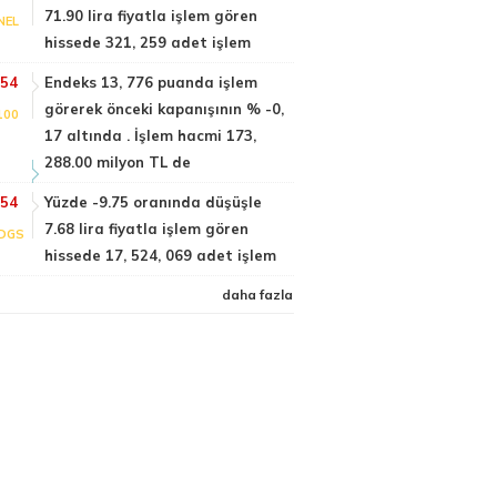
71.90 lira fiyatla işlem gören
NEL
hissede 321, 259 adet işlem
:54
Endeks 13, 776 puanda işlem
görerek önceki kapanışının % -0,
100
17 altında . İşlem hacmi 173,
288.00 milyon TL de
:54
Yüzde -9.75 oranında düşüşle
7.68 lira fiyatla işlem gören
DGS
hissede 17, 524, 069 adet işlem
daha fazla