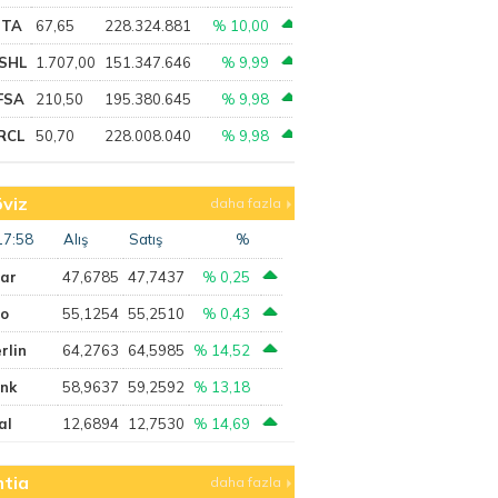
PTA
67,65
228.324.881
% 10,00
SHL
1.707,00
151.347.646
% 9,99
FSA
210,50
195.380.645
% 9,98
RCL
50,70
228.008.040
% 9,98
viz
daha fazla
17:58
Alış
Satış
%
lar
47,6785
47,7437
% 0,25
ro
55,1254
55,2510
% 0,43
rlin
64,2763
64,5985
% 14,52
ank
58,9637
59,2592
% 13,18
al
12,6894
12,7530
% 14,69
tia
daha fazla