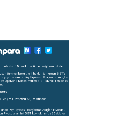
s tarafından 15 dakika gecikmeli sağlanmaktadır.
uşan tüm verilere ait telif hakları tamamen BIST'e
tekrar yayınlanamaz. Pay Piyasası, Borçlanma Araçları
m ve Opsiyon Piyasası verileri BIST kaynaklı en az 15
erdir.
ı Notu
i İletişim Hizmetleri A.Ş. tarafından
ğlanan Pay Piyasası, Borçlanma Araçları Piyasası,
on Piyasası verileri BIST kaynaklı en az 15 dakika