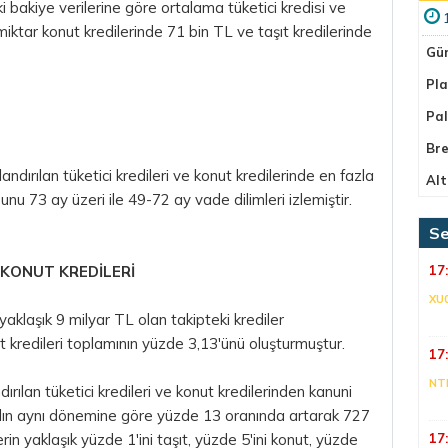
akiye verilerine göre ortalama tüketici kredisi ve
 miktar konut kredilerinde 71 bin TL ve taşıt kredilerinde
Gü
Pla
Pa
Bre
dırılan tüketici kredileri ve konut kredilerinde en fazla
Alt
unu 73 ay üzeri ile 49-72 ay vade dilimleri izlemiştir.
Se
E KONUT KREDİLERİ
17
XU
aklaşık 9 milyar TL olan takipteki krediler
nut kredileri toplamının yüzde 3,13'ünü oluşturmuştur.
17
NT
ılan tüketici kredileri ve konut kredilerinden kanuni
i yılın aynı dönemine göre yüzde 13 oranında artarak 727
in yaklaşık yüzde 1'ini taşıt, yüzde 5'ini konut, yüzde
17