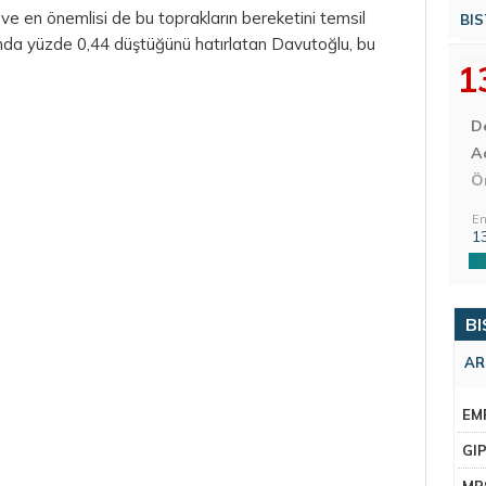
i ve en önemlisi de bu toprakların bereketini temsil
BIS
ında yüzde 0,44 düştüğünü hatırlatan Davutoğlu, bu
1
D
Aç
Ö
En
1
BI
AR
EM
GI
MR