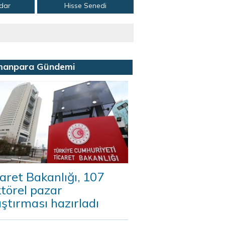
adar
Hisse Senedi
manpara Gündemi
aret Bakanlığı, 107
törel pazar
ştırması hazırladı