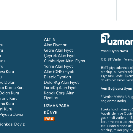
ALTIN
ru
Altın Fiyatları
ru
Gram Altın Fiyatı
Yasal Uyarı Notu
u
Çeyrek Altın Fiyatı
© BİST Verileri Forek
uru
Cumhuriyet Altını Fiyatı
ru
Yarım Altın Fiyatı
BIST piyasalarında ol
esi Kuru
Altın (ONS) Fiyatı
ait olup, bu veriler 
Piyasası, Vadeli İşle
u
Bilezik Fiyatları
dakika gecikmeli veril
ya Doları
Dolar/Kg Altın Fiyatı
ka Kronu Kuru
Euro/Kg Altın Fiyatı
Veri Sağlayıcı Uyar
oları Kuru
Kapalı Çarşı Altın
*(Veriler FOREKS Bilg
Fiyatları
ronu Kuru
sağlanmaktadır)
onu Kuru
UZMANPARA
ni Kuru
Foreks tarafından sa
KÜNYE
Vadeli İşlem ve Opsiy
Piyasa Döviz
gecikmeli verilerdir.
korunmakta olup izins
Bankası Döviz
BIST ismi altında açı
ait olup, tekrar yayı