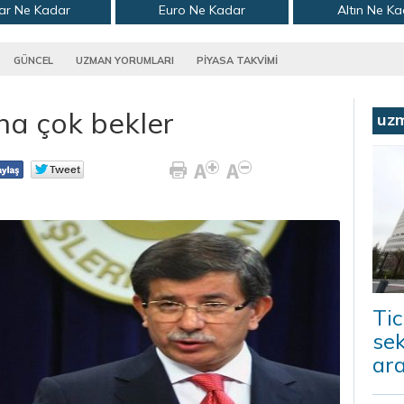
ar Ne Kadar
Euro Ne Kadar
Altın Ne K
GÜNCEL
UZMAN YORUMLARI
PİYASA TAKVİMİ
ha çok bekler
uz
Tic
sek
ara