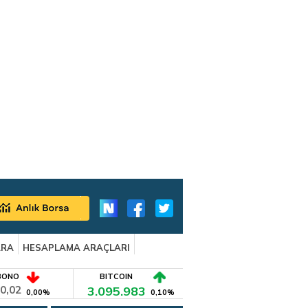
ARA
HESAPLAMA ARAÇLARI
BONO
BITCOIN
0,02
3.095.983
0,00%
0,10%