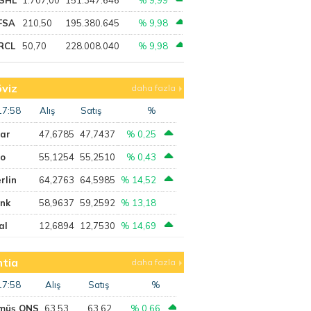
FSA
210,50
195.380.645
% 9,98
RCL
50,70
228.008.040
% 9,98
viz
daha fazla
17:58
Alış
Satış
%
lar
47,6785
47,7437
% 0,25
ro
55,1254
55,2510
% 0,43
rlin
64,2763
64,5985
% 14,52
ank
58,9637
59,2592
% 13,18
al
12,6894
12,7530
% 14,69
tia
daha fazla
17:58
Alış
Satış
%
müş ONS
63,53
63,62
% 0,66