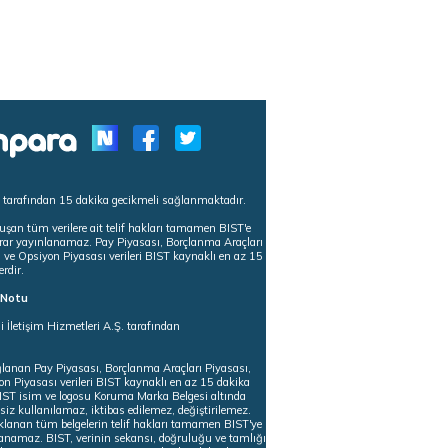
s tarafından 15 dakika gecikmeli sağlanmaktadır.
uşan tüm verilere ait telif hakları tamamen BIST'e
tekrar yayınlanamaz. Pay Piyasası, Borçlanma Araçları
m ve Opsiyon Piyasası verileri BIST kaynaklı en az 15
erdir.
ı Notu
i İletişim Hizmetleri A.Ş. tarafından
ğlanan Pay Piyasası, Borçlanma Araçları Piyasası,
on Piyasası verileri BIST kaynaklı en az 15 dakika
 BIST isim ve logosu Koruma Marka Belgesi altında
iz kullanılamaz, iktibas edilemez, değiştirilemez.
klanan tüm belgelerin telif hakları tamamen BIST'ye
nlanamaz. BIST, verinin sekansı, doğruluğu ve tamlığı