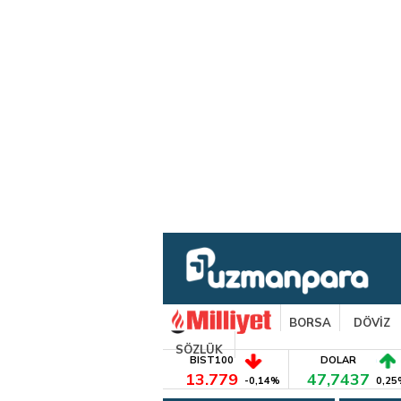
BORSA
DÖVİZ
SÖZLÜK
BIST100
DOLAR
13.779
47,7437
-0,14%
0,25