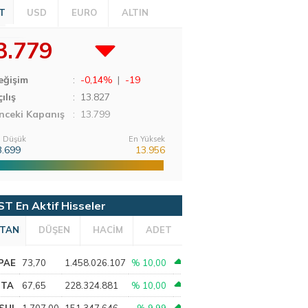
T
USD
EURO
ALTIN
3.779
eğişim
:
-0,14%
|
-19
ılış
:
13.827
nceki Kapanış
: 13.799
 Düşük
En Yüksek
3.699
13.956
ST En Aktif Hisseler
TAN
DÜŞEN
HACİM
ADET
PAE
73,70
1.458.026.107
% 10,00
PTA
67,65
228.324.881
% 10,00
SHL
1.707,00
151.347.646
% 9,99