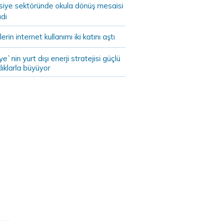
asiye sektöründe okula dönüş mesaisi
dı
lerin internet kullanımı iki katını aştı
ye`nin yurt dışı enerji stratejisi güçlü
lıklarla büyüyor