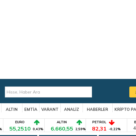
ALTIN
EMTİA
VARANT
ANALİZ
HABERLER
KRİPTO P
EURO
ALTIN
PETROL
55,2510
6.660,55
82,31
4
%
0,43%
2,59%
-0,22%