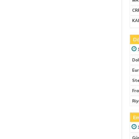
CR
KA
Dö
Do
Eu
Ste
Fr
Riy
Em
Gü