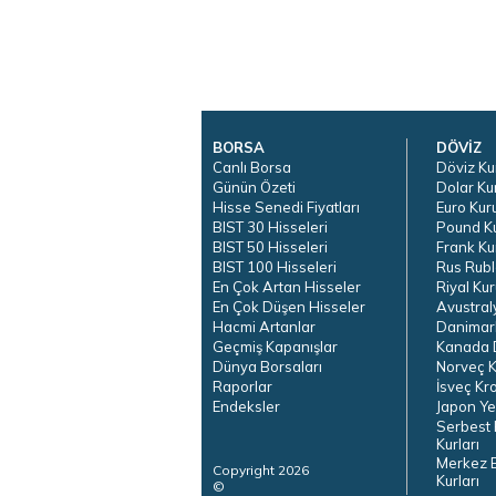
BORSA
DÖVİZ
Canlı Borsa
Döviz Ku
Günün Özeti
Dolar Ku
Hisse Senedi Fiyatları
Euro Kur
BIST 30 Hisseleri
Pound K
BIST 50 Hisseleri
Frank Ku
BIST 100 Hisseleri
Rus Rubl
En Çok Artan Hisseler
Riyal Kur
En Çok Düşen Hisseler
Avustral
Hacmi Artanlar
Danimar
Geçmiş Kapanışlar
Kanada D
Dünya Borsaları
Norveç K
Raporlar
İsveç Kr
Endeksler
Japon Ye
Serbest 
Kurları
Merkez 
Copyright 2026
Kurları
©