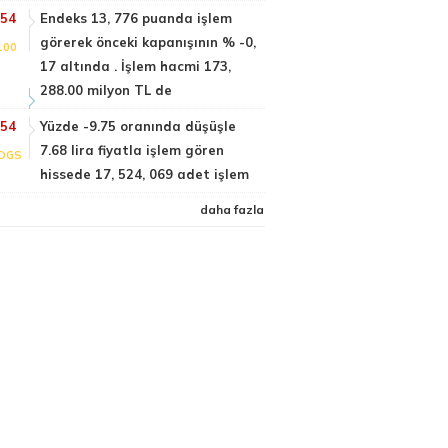
:54
Endeks 13, 776 puanda işlem
görerek önceki kapanışının % -0,
100
17 altında . İşlem hacmi 173,
288.00 milyon TL de
:54
Yüzde -9.75 oranında düşüşle
7.68 lira fiyatla işlem gören
DGS
hissede 17, 524, 069 adet işlem
daha fazla