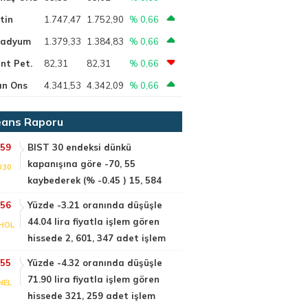
tin
1.747,47
1.752,90
% 0,66
ladyum
1.379,33
1.384,83
% 0,66
nt Pet.
82,31
82,31
% 0,66
ın Ons
4.341,53
4.342,09
% 0,66
ans Raporu
:59
BIST 30 endeksi dünkü
kapanışına göre -70, 55
030
kaybederek (% -0.45 ) 15, 584
:56
Yüzde -3.21 oranında düşüşle
44.04 lira fiyatla işlem gören
HOL
hissede 2, 601, 347 adet işlem
:55
Yüzde -4.32 oranında düşüşle
71.90 lira fiyatla işlem gören
NEL
hissede 321, 259 adet işlem