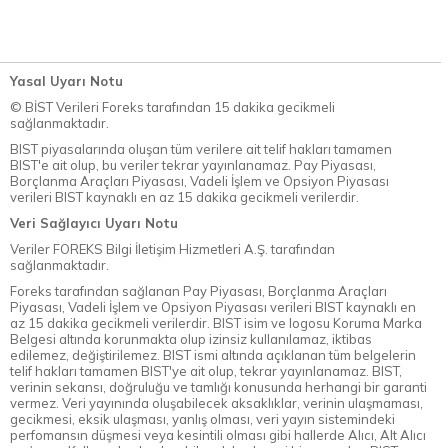
Yasal Uyarı Notu
© BİST Verileri Foreks tarafından 15 dakika gecikmeli
sağlanmaktadır.
BIST piyasalarında oluşan tüm verilere ait telif hakları tamamen
BIST'e ait olup, bu veriler tekrar yayınlanamaz. Pay Piyasası,
Borçlanma Araçları Piyasası, Vadeli İşlem ve Opsiyon Piyasası
verileri BIST kaynaklı en az 15 dakika gecikmeli verilerdir.
Veri Sağlayıcı Uyarı Notu
Veriler FOREKS Bilgi İletişim Hizmetleri A.Ş. tarafından
sağlanmaktadır.
Foreks tarafından sağlanan Pay Piyasası, Borçlanma Araçları
Piyasası, Vadeli İşlem ve Opsiyon Piyasası verileri BIST kaynaklı en
az 15 dakika gecikmeli verilerdir. BIST isim ve logosu Koruma Marka
Belgesi altında korunmakta olup izinsiz kullanılamaz, iktibas
edilemez, değiştirilemez. BIST ismi altında açıklanan tüm belgelerin
telif hakları tamamen BIST'ye ait olup, tekrar yayınlanamaz. BIST,
verinin sekansı, doğruluğu ve tamlığı konusunda herhangi bir garanti
vermez. Veri yayınında oluşabilecek aksaklıklar, verinin ulaşmaması,
gecikmesi, eksik ulaşması, yanlış olması, veri yayın sistemindeki
perfomansın düşmesi veya kesintili olması gibi hallerde Alıcı, Alt Alıcı