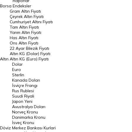
Raporlar
Dünya Borsaları
Borsa
Endeksler
Gram Altın Fiyatı
Raporlar
Çeyrek Altın Fiyatı
Endeksler
Cumhuriyet Altını Fiyatı
Tam Altın Fiyatı
Yarım Altın Fiyatı
DÖVİZ
Has Altın Fiyatı
Ons Altın Fiyatı
Döviz Kuru
22 Ayar Bilezik Fiyatı
Dolar Kuru
Altın KG (Dolar) Fiyatı
Altın
Altın KG (Euro) Fiyatı
Euro Kuru
Dolar
Euro
Pound Kuru
Sterlin
Kanada Doları
Frank Kuru
İsviçre Frangı
Riyal Kuru
Rus Rublesi
Suudi Riyali
Avustralya Doları
Japon Yeni
Avustralya Doları
Danimarka Kronu Kuru
Norveç Kronu
Danimarka Kronu
Kanada Doları Kuru
İsveç Kronu
Döviz
Merkez Bankası Kurlari
Norveç Kronu Kuru