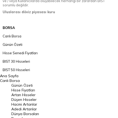
ve / veya Kullanıcılarda oluşabilecek herhangi bir zarardan BIST
sorumlu değildir.
Uluslarası döviz piyasası kuru
BORSA
Canlı Borsa
Günün Özeti
Hisse Senedi Fiyatları
BIST 30 Hisseleri
BIST 50 Hisseleri
Ana Sayfa
BIST 100 Hisseleri
Canlı Borsa
Günün Özeti
En Çok Artan Hisseler
Hisse Fiyatları
Artan Hisseler
En Çok Düşen Hisseler
Düşen Hisseler
Hacmi Artanlar
Hacmi Artanlar
Adedi Artanlar
Geçmiş Kapanışlar
Dünya Borsaları