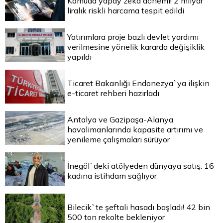
Kamuda yapay zekâ dönemi! 2 milyar
liralık riskli harcama tespit edildi
Yatırımlara proje bazlı devlet yardımı
verilmesine yönelik kararda değişiklik
yapıldı
Ticaret Bakanlığı Endonezya`ya ilişkin
e-ticaret rehberi hazırladı
Antalya ve Gazipaşa-Alanya
havalimanlarında kapasite artırımı ve
yenileme çalışmaları sürüyor
İnegöl`deki atölyeden dünyaya satış: 16
kadına istihdam sağlıyor
Bilecik`te şeftali hasadı başladı! 42 bin
500 ton rekolte bekleniyor