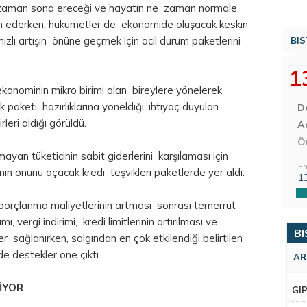
 zaman sona ereceği ve hayatın ne zaman normale
vam ederken, hükümetler de ekonomide oluşacak keskin
 hızlı artışın önüne geçmek için acil durum paketlerini
BIS
1
konominin mikro birimi olan bireylere yönelerek
k paketi hazırlıklarına yöneldiği, ihtiyaç duyulan
D
rleri aldığı görüldü.
Aç
Ö
an tüketicinin sabit giderlerini karşılaması için
En
n önünü açacak kredi teşvikleri paketlerde yer aldı.
1
borçlanma maliyetlerinin artması sonrası temerrüt
ı, vergi indirimi, kredi limitlerinin artırılması ve
BI
ler sağlanırken, salgından en çok etkilendiği belirtilen
e destekler öne çıktı.
AR
İYOR
GI