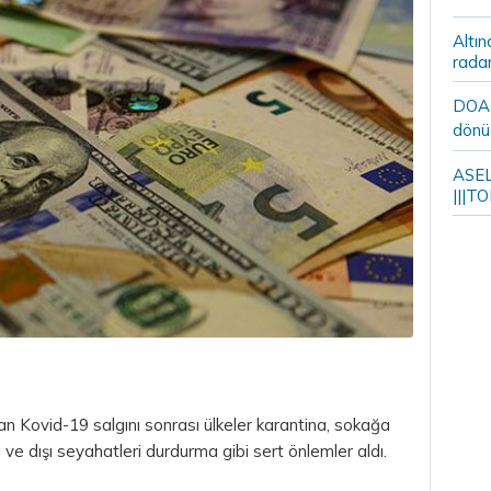
Altın
rada
DOA m
dönü
ASELS
|||TO
n Kovid-19 salgını sonrası ülkeler karantina, sokağa
i ve dışı seyahatleri durdurma gibi sert önlemler aldı.