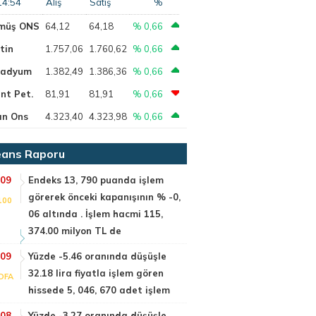
14:54
Alış
Satış
%
müş ONS
64,12
64,18
% 0,66
tin
1.757,06
1.760,62
% 0,66
ladyum
1.382,49
1.386,36
% 0,66
nt Pet.
81,91
81,91
% 0,66
ın Ons
4.323,40
4.323,98
% 0,66
ans Raporu
:09
Endeks 13, 790 puanda işlem
görerek önceki kapanışının % -0,
100
06 altında . İşlem hacmi 115,
374.00 milyon TL de
:09
Yüzde -5.46 oranında düşüşle
32.18 lira fiyatla işlem gören
DFA
hissede 5, 046, 670 adet işlem
:08
Yüzde -3.27 oranında düşüşle