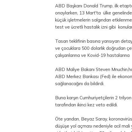
ABD Başkanı Donald Trump, ilk etapta 
onaylarken, 13 Mart'ta ülke genelinde 
küçük işletmelerin salgından etkilenme
test ve ücretli hastalık izni gibi konular
Tasarı teklifinin basına yansıyan detay
ve çocuklara 500 dolarlık doğrudan çek 
çalışanlarına ve Kovid-19 hastalarına 
ABD Maliye Bakanı Steven Mnuchin,ha
ABD Merkez Bankası (Fed) ile ekonomiy
sağlanacağını da bildirdi.
Buna karşın Cumhuriyetçilerin 2 trilyo
tarafından ikinci kez veto edildi.
Öte yandan, Beyaz Saray, koronavirü
düşüşe yol açması nedeniyle acil mali