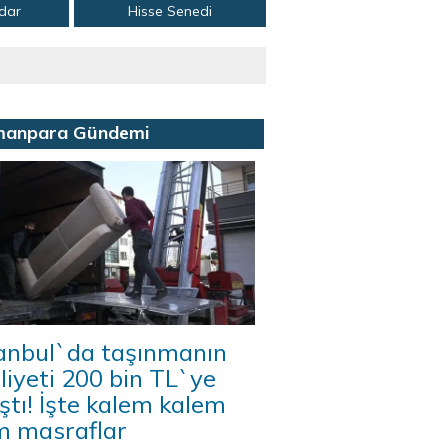
adar
Hisse Senedi
manpara Gündemi
tanbul`da taşınmanın
iyeti 200 bin TL`ye
ştı! İşte kalem kalem
m masraflar