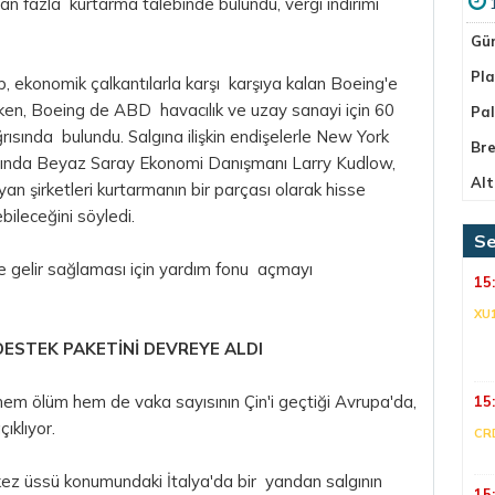
dan fazla kurtarma talebinde bulundu, vergi indirimi
Gü
Pla
 ekonomik çalkantılarla karşı karşıya kalan Boeing'e
ken, Boeing de ABD havacılık ve uzay sanayi için 60
Pa
ğrısında bulundu. Salgına ilişkin endişelerle New York
Bre
sında Beyaz Saray Ekonomi Danışmanı Larry Kudlow,
Alt
n şirketleri kurtarmanın bir parçası olarak hisse
ileceğini söyledi.
Se
e gelir sağlaması için yardım fonu açmayı
15
XU
 DESTEK PAKETİNİ DEVREYE ALDI
, hem ölüm hem de vaka sayısının Çin'i geçtiği Avrupa'da,
15
ıklıyor.
CR
kez üssü konumundaki İtalya'da bir yandan salgının
15