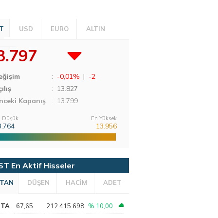
T
USD
EURO
ALTIN
3.797
eğişim
:
-0,01%
|
-2
ılış
:
13.827
nceki Kapanış
: 13.799
 Düşük
En Yüksek
3.764
13.956
ST En Aktif Hisseler
TAN
DÜŞEN
HACİM
ADET
PTA
67,65
212.415.698
% 10,00