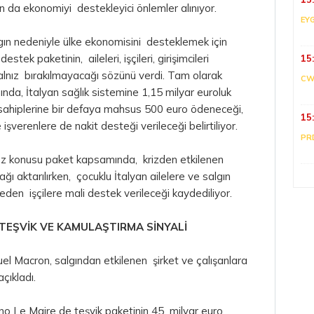
an da ekonomiyi destekleyici önlemler alınıyor.
EY
ın nedeniyle ülke ekonomisini desteklemek için
estek paketinin, aileleri, işçileri, girişimcileri
15
 yalnız bırakılmayacağı sözünü verdi. Tam olarak
CW
nda, İtalyan sağlık sistemine 1,15 milyar euroluk
ahiplerine bir defaya mahsus 500 euro ödeneceği,
15
işverenlere de nakit desteği verileceği belirtiliyor.
PR
söz konusu paket kapsamında, krizden etkilenen
ağı aktarılırken, çocuklu İtalyan ailelere ve salgın
den işçilere mali destek verileceği kaydediliyor.
TEŞVİK VE KAMULAŞTIRMA SİNYALİ
 Macron, salgından etkilenen şirket ve çalışanlara
çıkladı.
o Le Maire de teşvik paketinin 45 milyar euro