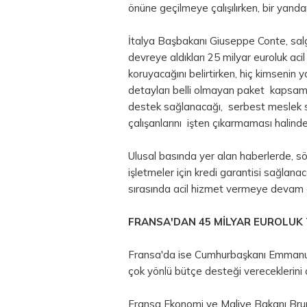
önüne geçilmeye çalışılırken, bir yand
İtalya Başbakanı Giuseppe Conte, salg
devreye aldıkları 25 milyar euroluk acil d
koruyacağını belirtirken, hiç kimsenin
detayları belli olmayan paket kapsamı
destek sağlanacağı, serbest meslek s
çalışanlarını işten çıkarmaması halinde 
Ulusal basında yer alan haberlerde, 
işletmeler için kredi garantisi sağlanac
sırasında acil hizmet vermeye devam e
FRANSA'DAN 45 MİLYAR EUROLUK 
Fransa'da ise Cumhurbaşkanı Emmanuel
çok yönlü bütçe desteği vereceklerini a
Fransa Ekonomi ve Maliye Bakanı Brun