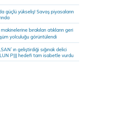
da güçlü yükseliş! Savaş piyasaların
rında
akinelerine bırakılan atıkların geri
şüm yolculuğu görüntülendi
AN`ın geliştirdiği sığınak delici
LUN P||| hedefi tam isabetle vurdu