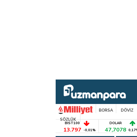
BORSA
DÖVİZ
SÖZLÜK
BIST100
DOLAR
13.797
47,7078
-0,01%
0,17