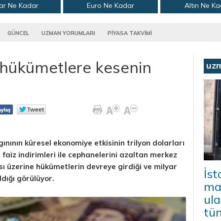
ar Ne Kadar
Euro Ne Kadar
Altın Ne K
GÜNCEL
UZMAN YORUMLARI
PİYASA TAKVİMİ
hükümetlere kesenin
uz
gınının küresel ekonomiye etkisinin trilyon dolarları
faiz indirimleri ile cephanelerini azaltan merkez
ı üzerine hükümetlerin devreye girdiği ve milyar
İs
ldığı görülüyor.
mal
ula
tü