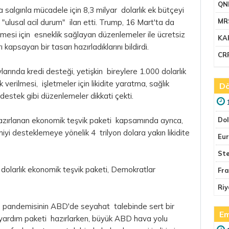
QN
salgınla mücadele için 8,3 milyar dolarlık ek bütçeyi
MR
"ulusal acil durum" ilan etti. Trump, 16 Mart'ta da
mesi için esneklik sağlayan düzenlemeler ile ücretsiz
KA
ı kapsayan bir tasarı hazırladıklarını bildirdi.
CR
larında kredi desteği, yetişkin bireylere 1.000 dolarlık
verilmesi, işletmeler için likidite yaratma, sağlık
Dö
destek gibi düzenlemeler dikkati çekti.
zırlanan ekonomik teşvik paketi kapsamında ayrıca,
Do
i desteklemeye yönelik 4 trilyon dolara yakın likidite
Eu
Ste
n dolarlık ekonomik teşvik paketi, Demokratlar
Fr
Riy
s pandemisinin ABD'de seyahat talebinde sert bir
Em
 yardım paketi hazırlarken, büyük ABD hava yolu