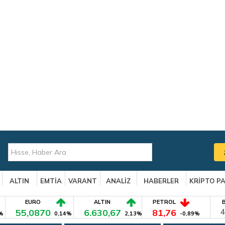
ALTIN
EMTİA
VARANT
ANALİZ
HABERLER
KRİPTO P
EURO
ALTIN
PETROL
55,0870
6.630,67
81,76
4
%
0,14%
2,13%
-0,89%