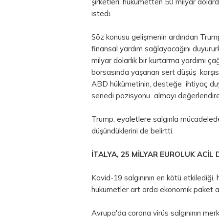
şirketleri, hükümetten 50 milyar dolar
istedi.
Söz konusu gelişmenin ardından Trump,
finansal yardım sağlayacağını duyurur
milyar dolarlık bir kurtarma yardımı ça
borsasında yaşanan sert düşüş karşı
ABD hükümetinin, desteğe ihtiyaç duya
senedi pozisyonu almayı değerlendireb
Trump, eyaletlere salgınla mücadeled
düşündüklerini de belirtti.
İTALYA, 25 MİLYAR EUROLUK ACİL
Kovid-19 salgınının en kötü etkilediği
hükümetler art arda ekonomik paket aç
Avrupa'da corona virüs salgınının mer