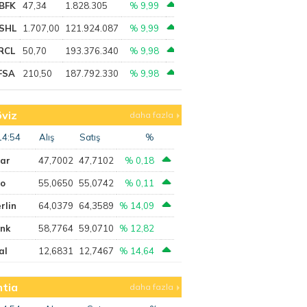
BFK
47,34
1.828.305
% 9,99
SHL
1.707,00
121.924.087
% 9,99
RCL
50,70
193.376.340
% 9,98
FSA
210,50
187.792.330
% 9,98
viz
daha fazla
14:54
Alış
Satış
%
lar
47,7002
47,7102
% 0,18
ro
55,0650
55,0742
% 0,11
rlin
64,0379
64,3589
% 14,09
ank
58,7764
59,0710
% 12,82
al
12,6831
12,7467
% 14,64
tia
daha fazla