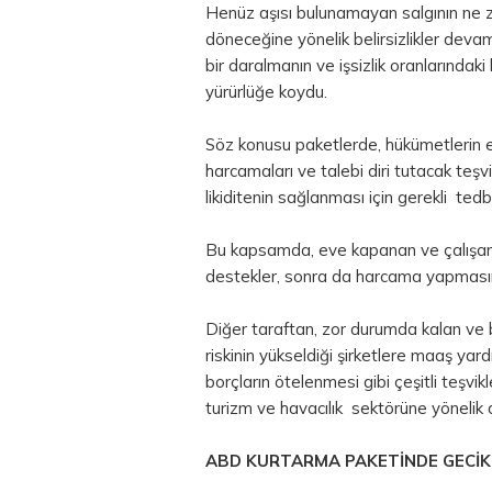
Henüz aşısı bulunamayan salgının ne
döneceğine yönelik belirsizlikler de
bir daralmanın ve işsizlik oranlarındaki
yürürlüğe koydu.
Söz konusu paketlerde, hükümetlerin e
harcamaları ve talebi diri tutacak teşvi
likiditenin sağlanması için gerekli tedbi
Bu kapsamda, eve kapanan ve çalışamay
destekler, sonra da harcama yapmasını
Diğer taraftan, zor durumda kalan ve 
riskinin yükseldiği şirketlere maaş yardım
borçların ötelenmesi gibi çeşitli teşvik
turizm ve havacılık sektörüne yönelik d
ABD KURTARMA PAKETİNDE GECİK