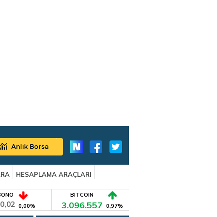
ARA
HESAPLAMA ARAÇLARI
BONO
BITCOIN
0,02
3.096.557
0,00%
0,97%