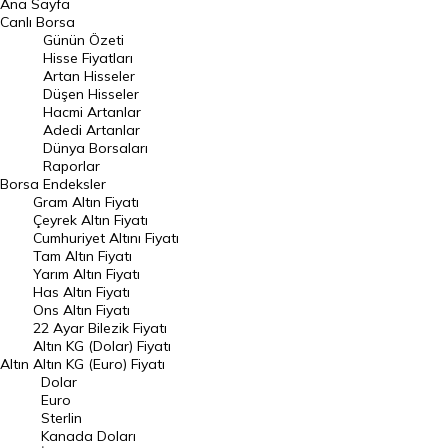
Ana Sayfa
BIST 100 Hisseleri
Canlı Borsa
Günün Özeti
En Çok Artan Hisseler
Hisse Fiyatları
Artan Hisseler
En Çok Düşen Hisseler
Düşen Hisseler
Hacmi Artanlar
Hacmi Artanlar
Adedi Artanlar
Geçmiş Kapanışlar
Dünya Borsaları
Raporlar
Dünya Borsaları
Borsa
Endeksler
Gram Altın Fiyatı
Raporlar
Çeyrek Altın Fiyatı
Endeksler
Cumhuriyet Altını Fiyatı
Tam Altın Fiyatı
Yarım Altın Fiyatı
DÖVİZ
Has Altın Fiyatı
Ons Altın Fiyatı
Döviz Kuru
22 Ayar Bilezik Fiyatı
Dolar Kuru
Altın KG (Dolar) Fiyatı
Altın
Altın KG (Euro) Fiyatı
Euro Kuru
Dolar
Euro
Pound Kuru
Sterlin
Kanada Doları
Frank Kuru