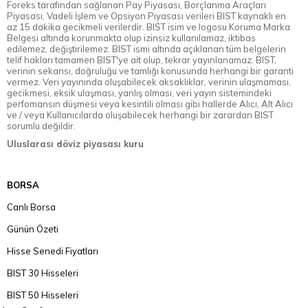
Foreks tarafından sağlanan Pay Piyasası, Borçlanma Araçları
Piyasası, Vadeli İşlem ve Opsiyon Piyasası verileri BIST kaynaklı en
az 15 dakika gecikmeli verilerdir. BIST isim ve logosu Koruma Marka
Belgesi altında korunmakta olup izinsiz kullanılamaz, iktibas
edilemez, değiştirilemez. BIST ismi altında açıklanan tüm belgelerin
telif hakları tamamen BIST'ye ait olup, tekrar yayınlanamaz. BIST,
verinin sekansı, doğruluğu ve tamlığı konusunda herhangi bir garanti
vermez. Veri yayınında oluşabilecek aksaklıklar, verinin ulaşmaması,
gecikmesi, eksik ulaşması, yanlış olması, veri yayın sistemindeki
perfomansın düşmesi veya kesintili olması gibi hallerde Alıcı, Alt Alıcı
ve / veya Kullanıcılarda oluşabilecek herhangi bir zarardan BIST
sorumlu değildir.
Uluslarası döviz piyasası kuru
BORSA
Canlı Borsa
Günün Özeti
Hisse Senedi Fiyatları
BIST 30 Hisseleri
BIST 50 Hisseleri