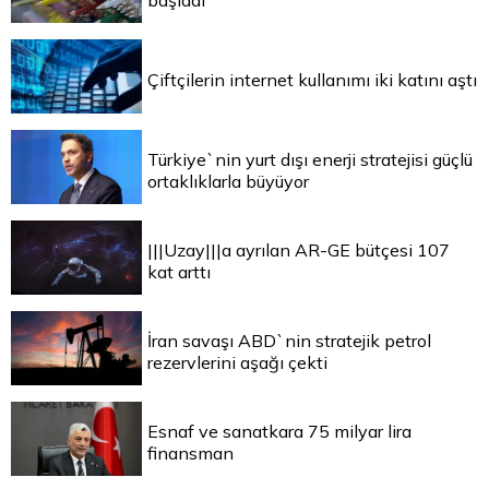
başladı
Çiftçilerin internet kullanımı iki katını aştı
Türkiye`nin yurt dışı enerji stratejisi güçlü
ortaklıklarla büyüyor
|||Uzay|||a ayrılan AR-GE bütçesi 107
kat arttı
İran savaşı ABD`nin stratejik petrol
rezervlerini aşağı çekti
Esnaf ve sanatkara 75 milyar lira
finansman