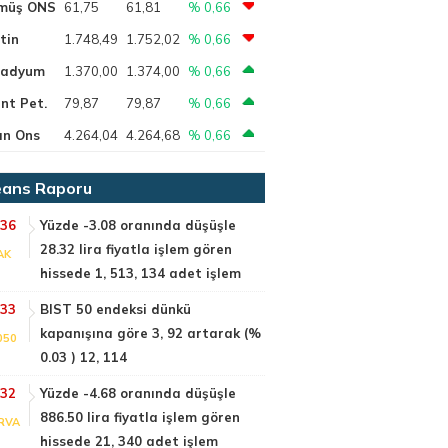
müş ONS
61,75
61,81
% 0,66
tin
1.748,49
1.752,02
% 0,66
ladyum
1.370,00
1.374,00
% 0,66
nt Pet.
79,87
79,87
% 0,66
ın Ons
4.264,04
4.264,68
% 0,66
ans Raporu
:36
Yüzde -3.08 oranında düşüşle
28.32 lira fiyatla işlem gören
AK
hissede 1, 513, 134 adet işlem
:33
BIST 50 endeksi dünkü
kapanışına göre 3, 92 artarak (%
050
0.03 ) 12, 114
:32
Yüzde -4.68 oranında düşüşle
886.50 lira fiyatla işlem gören
RVA
hissede 21, 340 adet işlem