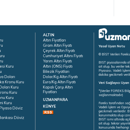
ALTIN
ru
Altın Fiyatları
ru
Gram Altın Fiyatı
Yasal Uyarı Notu
u
Çeyrek Altın Fiyatı
© BİST Verileri Forek
uru
Cumhuriyet Altını Fiyatı
ru
Yarım Altın Fiyatı
BIST piyasalarında ol
esi Kuru
Altın (ONS) Fiyatı
ait olup, bu veriler 
Piyasası, Vadeli İşle
u
Bilezik Fiyatları
dakika gecikmeli veril
ya Doları
Dolar/Kg Altın Fiyatı
ka Kronu Kuru
Euro/Kg Altın Fiyatı
Veri Sağlayıcı Uyar
oları Kuru
Kapalı Çarşı Altın
*(Veriler FOREKS Bilg
Fiyatları
ronu Kuru
sağlanmaktadır)
onu Kuru
UZMANPARA
ni Kuru
Foreks tarafından sa
KÜNYE
Vadeli İşlem ve Opsiy
Piyasa Döviz
gecikmeli verilerdir.
korunmakta olup izins
Bankası Döviz
BIST ismi altında açı
ait olup, tekrar yayı
konusunda herhangi b