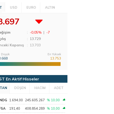
T
USD
EURO
ALTIN
3.697
eğişim
:
-0,05%
|
-7
ılış
:
13.729
nceki Kapanış
: 13.703
 Düşük
En Yüksek
3.668
13.753
ST En Aktif Hisseler
TAN
DÜŞEN
HACİM
ADET
NDG
1.694,00
245.605.267
% 10,00
FSA
191,40
408.854.289
% 10,00