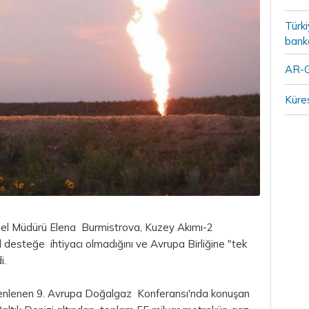
Türki
banka
AR-G
Küres
nel Müdürü Elena Burmistrova, Kuzey Akımı-2
l desteğe ihtiyacı olmadığını ve Avrupa Birliğine "tek
i.
zenlenen 9. Avrupa Doğalgaz Konferansı'nda konuşan