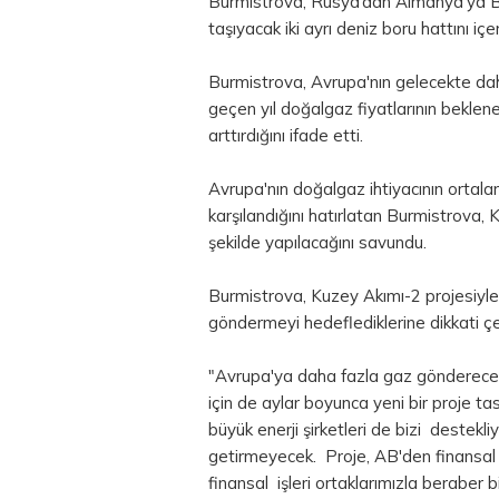
Burmistrova, Rusya’dan Almanya’ya Ba
taşıyacak iki ayrı
deniz
boru hattını içe
Burmistrova, Avrupa'nın gelecekte dah
geçen yıl doğalgaz fiyatlarının bekl
arttırdığını ifade etti.
Avrupa'nın doğalgaz ihtiyacının ort
karşılandığını hatırlatan Burmistrova, 
şekilde yapılacağını savundu.
Burmistrova, Kuzey Akımı-2 projesiyl
göndermeyi hedeflediklerine dikkati çe
"Avrupa'ya daha fazla gaz göndereceği
için de aylar boyunca yeni bir proje 
büyük enerji şirketleri de bizi destekl
getirmeyecek. Proje, AB'den finansal
finansal işleri ortaklarımızla beraber b