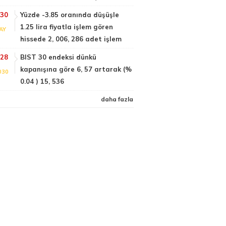
:30
Yüzde -3.85 oranında düşüşle
1.25 lira fiyatla işlem gören
AY
hissede 2, 006, 286 adet işlem
:28
BIST 30 endeksi dünkü
kapanışına göre 6, 57 artarak (%
030
0.04 ) 15, 536
daha fazla