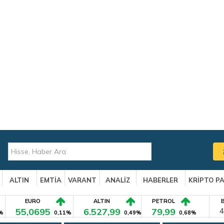
ALTIN
EMTİA
VARANT
ANALİZ
HABERLER
KRİPTO P
EURO
ALTIN
PETROL
55,0695
6.527,99
79,99
4
%
0,11%
0,49%
0,68%