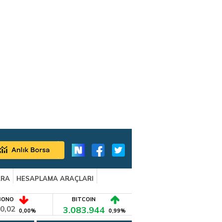
ARA
HESAPLAMA ARAÇLARI
BONO
BITCOIN
0,02
3.083.944
0,00%
0,99%