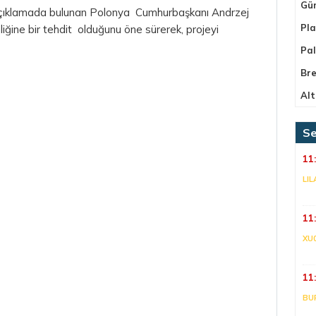
Gü
açıklamada bulunan Polonya Cumhurbaşkanı Andrzej
Pla
liğine bir tehdit olduğunu öne sürerek, projeyi
Pa
Bre
Alt
Se
11
LIL
11
XU
11
BU