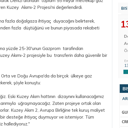
ltık Denizi altından toplam 55 milyar metreküp gaz
ren Kuzey Akımı-2 Projesi'ni değerlendirdi.
BIS
a fazla doğalgaza ihtiyaç duyacağını belirterek,
1
enenden fazla düştüğünü ve bunun piyasada rekabeti
D
Aç
alama yüzde 25-30'unun Gazprom tarafından
Ö
Kuzey Akımı-2 projesiyle bu transferin daha güvenilir bir
En
1
e Orta ve Doğu Avrupa'da da birçok ülkeye gaz
kerek, şöyle konuştu:
BI
z. Eski Kuzey Akım hattının dizaynını kullanacağımız
AR
tasarımıyla uğraşmayacağız. Zaten projeye ortak olan
iyorlar. Kuzey Akım 2, Avrupa Birliğine tek kuruş maliyet
GU
 bir desteğe ihtiyaç duymuyor ve istemiyor. Tüm
CR
iz hallediyoruz."