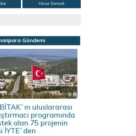
adar
Hisse Senedi
manpara Gündemi
BİTAK`ın uluslararası
aştırmacı programında
tek alan 75 projenin
si İYTE`den