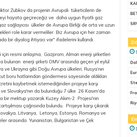
KA
tor Zubkov da projenin Avrupalı tüketicilerin de
BE
jeyi hayata geçireceğiz ve daha uygun fiyatlı gaz
SR
z sağlayıcısı ülkeler de Avrupa Birliği de orta ve uzun
leri role karar vermeliler. Biz Avrupa için her zaman
a bir diyalog ihtiyacı var" ifadelerini kullandı.
Dö
 için resmi anlaşma, Gazprom, Alman enerji şirketleri
 bulunan enerji şirketi OMV arasında geçen yıl eylül
Do
a ve Ukrayna gibi Doğu Avrupa ülkeleri, Rusya’nın
Eu
t boru hatlarından göndermesi sayesinde aldıkları
Ste
it ücretini kaybetmek istemediğinden projeye karşı
a ve Slovakya'nın da bulunduğu 7 ülke 26 Kasım'da
Fr
a bir mektup yazarak Kuzey Akım-2 Projesi'nin
Riy
rtışılması çağrısında bulundu. Projeye karşı çıkarak
Slovakya, Litvanya, Letonya, Estonya, Romanya ve
Em
eler arasında Yunanistan, Bulgaristan ve Çek