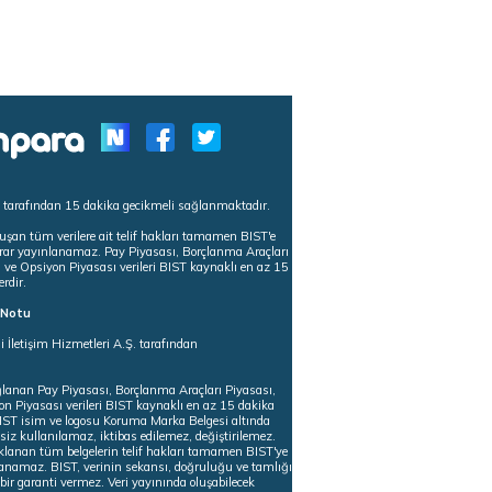
s tarafından 15 dakika gecikmeli sağlanmaktadır.
uşan tüm verilere ait telif hakları tamamen BIST'e
tekrar yayınlanamaz. Pay Piyasası, Borçlanma Araçları
m ve Opsiyon Piyasası verileri BIST kaynaklı en az 15
erdir.
ı Notu
i İletişim Hizmetleri A.Ş. tarafından
ğlanan Pay Piyasası, Borçlanma Araçları Piyasası,
on Piyasası verileri BIST kaynaklı en az 15 dakika
 BIST isim ve logosu Koruma Marka Belgesi altında
iz kullanılamaz, iktibas edilemez, değiştirilemez.
klanan tüm belgelerin telif hakları tamamen BIST'ye
nlanamaz. BIST, verinin sekansı, doğruluğu ve tamlığı
ir garanti vermez. Veri yayınında oluşabilecek