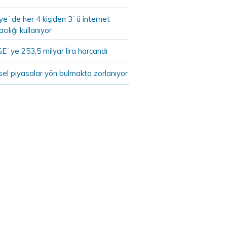
ye`de her 4 kişiden 3`ü internet
cılığı kullanıyor
E`ye 253,5 milyar lira harcandı
el piyasalar yön bulmakta zorlanıyor