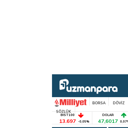
BORSA
DÖVİZ
SÖZLÜK
BIST100
DOLAR
13.697
47,6017
-0,05%
0,07