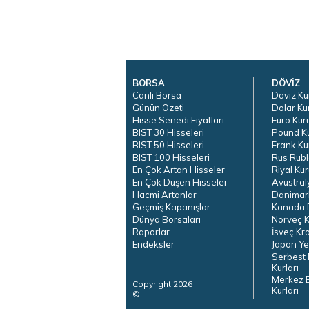
BORSA
DÖVİZ
Canlı Borsa
Döviz Ku
Günün Özeti
Dolar Ku
Hisse Senedi Fiyatları
Euro Kur
BIST 30 Hisseleri
Pound K
BIST 50 Hisseleri
Frank Ku
BIST 100 Hisseleri
Rus Rubl
En Çok Artan Hisseler
Riyal Kur
En Çok Düşen Hisseler
Avustral
Hacmi Artanlar
Danimar
Geçmiş Kapanışlar
Kanada D
Dünya Borsaları
Norveç K
Raporlar
İsveç Kr
Endeksler
Japon Ye
Serbest 
Kurları
Merkez 
Copyright 2026
Kurları
©