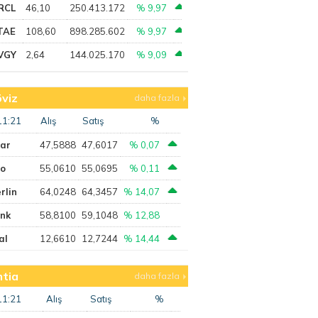
RCL
46,10
250.413.172
% 9,97
TAE
108,60
898.285.602
% 9,97
VGY
2,64
144.025.170
% 9,09
viz
daha fazla
11:21
Alış
Satış
%
lar
47,5888
47,6017
% 0,07
ro
55,0610
55,0695
% 0,11
rlin
64,0248
64,3457
% 14,07
ank
58,8100
59,1048
% 12,88
al
12,6610
12,7244
% 14,44
tia
daha fazla
11:21
Alış
Satış
%