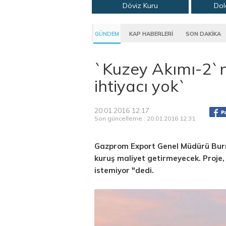
Döviz Kuru
Dol
GÜNDEM
KAP HABERLERİ
SON DAKİKA
`Kuzey Akımı-2`n
ihtiyacı yok`
20.01.2016 12:17
Son güncelleme : 20.01.2016 12:31
Gazprom Export Genel Müdürü Burmi
kuruş maliyet getirmeyecek. Proje,
istemiyor "dedi.