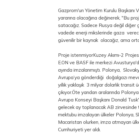
Gazprom'un Yönetim Kurulu Başkanı Vik
yararına olacağına değinerek, "Bu pro
satacağız. Sadece Rusya değil diğer ga
vadede enerji mikslerinde gaza verecek
güvenilir bir kaynak olacağız, ama ortad
Proje istenmiyorKuzey Akımı-2 Projesi
E.ON ve BASF ile merkezi Avusturya'da
ayında imzalanmıştı. Polonya, Slovaky
Avrupa’ya gönderdiği doğalgazı mevcu
yıllık yaklaşık 3 milyar dolarlık trans
çıkıyor.Öte yandan aralarında Polony
Avrupa Konseyi Başkanı Donald Tusk'
gelecek ay toplanacak AB zirvesinde ta
mektubu imzalayan ülkeler Polonya, 
Macaristan olurken, imza atmayan ülk
Cumhuriyeti yer aldı.