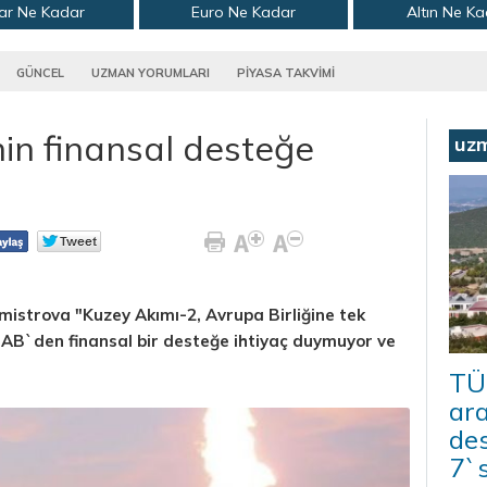
ar Ne Kadar
Euro Ne Kadar
Altın Ne K
GÜNCEL
UZMAN YORUMLARI
PİYASA TAKVİMİ
in finansal desteğe
uz
strova "Kuzey Akımı-2, Avrupa Birliğine tek
 AB`den finansal bir desteğe ihtiyaç duymuyor ve
TÜ
ar
des
7`