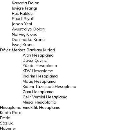
Kanada Doları
Frank Kuru
İsviçre Frangı
Riyal Kuru
Rus Rublesi
Suudi Riyali
Avustralya Doları
Japon Yeni
Avustralya Doları
Danimarka Kronu Kuru
Norveç Kronu
Danimarka Kronu
Kanada Doları Kuru
İsveç Kronu
Döviz
Merkez Bankası Kurlari
Norveç Kronu Kuru
Altın Hesaplama
İsveç Kronu Kuru
Döviz Çevirici
Yüzde Hesaplama
Japon Yeni Kuru
KDV Hesaplama
İndirim Hesaplama
Serbest Piyasa Döviz Kurları
Maaş Hesaplama
Kıdem Tazminatı Hesaplama
Merkez Bankası Döviz Kurları
Zam Hesaplama
Gelir Vergisi Hesaplama
ALTIN
Mesai Hesaplama
Hesaplama
Emeklilik Hesaplama
Altın Fiyatları
Kripto Para
Emtia
Gram Altın Fiyatı
Sözlük
Çeyrek Altın Fiyatı
Haberler