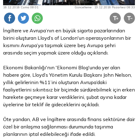
16.12.2016 Cuma 08:01
Güncelleme : 19.12.2016 Pazartesi 08:33
İngiltere ve Avrupa’nın en büyük sigorta pazarlarından
birini oluşturan Lloyd’s of London'un operasyonlarının bir
kısmını Avrupa’ya taşımak üzere beş Avrupa şehri
arasında seçim yapmak üzere olduğu açıklandı.
Ekonomi Bakanlığı'nın 'Ekonomi Blog'unda yer alan
habere göre, Lloyd’s Yönetim Kurulu Başkanı John Nelson,
yıllık gelirlerinin %11’ini oluşturan Avrupa’daki
faaliyetlerini sıkıntısız bir biçimde sürdürebilmek için erken
harekete geçmeye karar verdiklerini, şubat ayına kadar
üyelerine bir teklif ile gideceklerini açıkladı.
Öte yandan, AB ve İngiltere arasında finans sektörüne dair
özel bir anlaşma sağlanması durumunda taşınma
planlarının iptal edilebileceği ifade edildi.