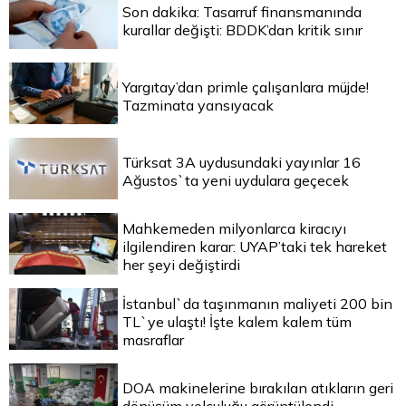
Son dakika: Tasarruf finansmanında
kurallar değişti: BDDK’dan kritik sınır
Yargıtay’dan primle çalışanlara müjde!
Tazminata yansıyacak
Türksat 3A uydusundaki yayınlar 16
Ağustos`ta yeni uydulara geçecek
Mahkemeden milyonlarca kiracıyı
ilgilendiren karar: UYAP’taki tek hareket
her şeyi değiştirdi
İstanbul`da taşınmanın maliyeti 200 bin
TL`ye ulaştı! İşte kalem kalem tüm
masraflar
DOA makinelerine bırakılan atıkların geri