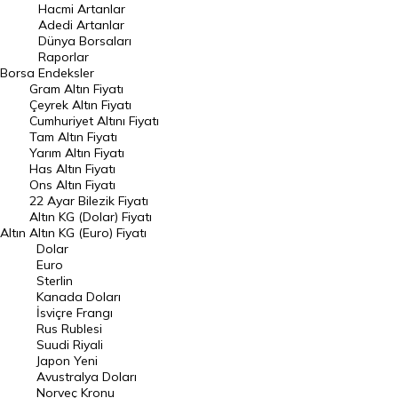
Hacmi Artanlar
Hacmi Artanlar
Adedi Artanlar
Geçmiş Kapanışlar
Dünya Borsaları
Raporlar
Dünya Borsaları
Borsa
Endeksler
Gram Altın Fiyatı
Raporlar
Çeyrek Altın Fiyatı
Endeksler
Cumhuriyet Altını Fiyatı
Tam Altın Fiyatı
Yarım Altın Fiyatı
DÖVİZ
Has Altın Fiyatı
Ons Altın Fiyatı
Döviz Kuru
22 Ayar Bilezik Fiyatı
Dolar Kuru
Altın KG (Dolar) Fiyatı
Altın
Altın KG (Euro) Fiyatı
Euro Kuru
Dolar
Euro
Pound Kuru
Sterlin
Kanada Doları
Frank Kuru
İsviçre Frangı
Riyal Kuru
Rus Rublesi
Suudi Riyali
Avustralya Doları
Japon Yeni
Avustralya Doları
Danimarka Kronu Kuru
Norveç Kronu