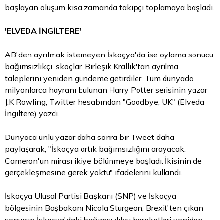
başlayan oluşum kısa zamanda takipçi toplamaya başladı.
'ELVEDA İNGİLTERE'
AB'den ayrılmak istemeyen İskoçya'da ise oylama sonucu
bağımsızlıkçı İskoçlar, Birleşik Krallık'tan ayrılma
taleplerini yeniden gündeme getirdiler. Tüm dünyada
milyonlarca hayranı bulunan Harry Potter serisinin yazar
J.K Rowling, Twitter hesabından "Goodbye, UK" (Elveda
İngiltere) yazdı.
Dünyaca ünlü yazar daha sonra bir Tweet daha
paylaşarak, "İskoçya artık bağımsızlığını arayacak.
Cameron'un mirası ikiye bölünmeye başladı. İkisinin de
gerçekleşmesine gerek yoktu" ifadelerini kullandı.
İskoçya Ulusal Partisi Başkanı (SNP) ve İskoçya
bölgesinin Başbakanı Nicola Sturgeon, Brexit'ten çıkan
sonucun İskoçya'daki bağımsızlıkçı hareketleri yeniden