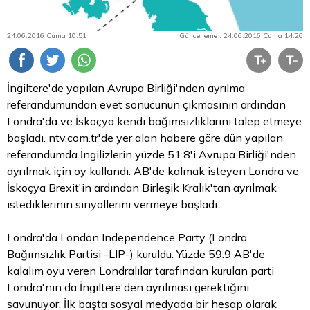
24.06.2016 Cuma 10:51
Güncelleme : 24.06.2016 Cuma 14:26
İngiltere'de yapılan Avrupa Birliği'nden ayrılma
referandumundan evet sonucunun çıkmasının ardından
Londra'da ve İskoçya kendi bağımsızlıklarını talep etmeye
başladı. ntv.com.tr'de yer alan habere göre dün yapılan
referandumda İngilizlerin yüzde 51.8'i Avrupa Birliği'nden
ayrılmak için oy kullandı. AB'de kalmak isteyen Londra ve
İskoçya Brexit'in ardından Birleşik Kralık'tan ayrılmak
istediklerinin sinyallerini vermeye başladı.
Londra'da London Independence Party (Londra
Bağımsızlık Partisi -LIP-) kuruldu. Yüzde 59.9 AB'de
kalalım oyu veren Londralılar tarafından kurulan parti
Londra'nın da İngiltere'den ayrılması gerektiğini
savunuyor. İlk başta sosyal medyada bir hesap olarak