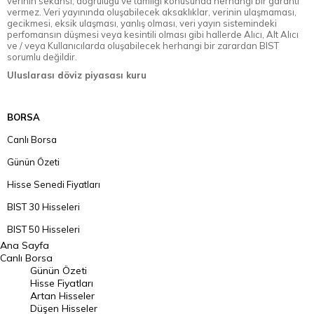
verinin sekansı, doğruluğu ve tamlığı konusunda herhangi bir garanti
vermez. Veri yayınında oluşabilecek aksaklıklar, verinin ulaşmaması,
gecikmesi, eksik ulaşması, yanlış olması, veri yayın sistemindeki
perfomansın düşmesi veya kesintili olması gibi hallerde Alıcı, Alt Alıcı
ve / veya Kullanıcılarda oluşabilecek herhangi bir zarardan BIST
sorumlu değildir.
Uluslarası döviz piyasası kuru
BORSA
Canlı Borsa
Günün Özeti
Hisse Senedi Fiyatları
BIST 30 Hisseleri
BIST 50 Hisseleri
Ana Sayfa
BIST 100 Hisseleri
Canlı Borsa
Günün Özeti
En Çok Artan Hisseler
Hisse Fiyatları
Artan Hisseler
En Çok Düşen Hisseler
Düşen Hisseler