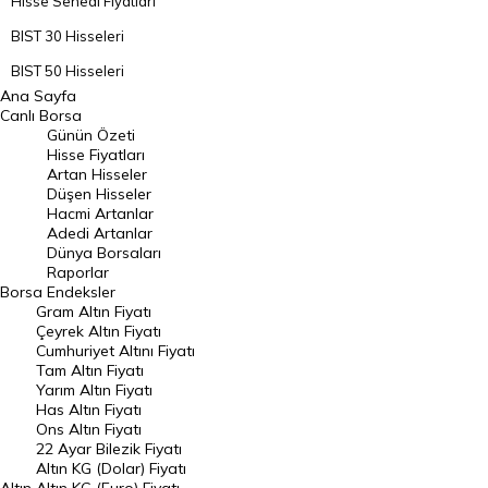
Hisse Senedi Fiyatları
BIST 30 Hisseleri
BIST 50 Hisseleri
Ana Sayfa
BIST 100 Hisseleri
Canlı Borsa
Günün Özeti
En Çok Artan Hisseler
Hisse Fiyatları
Artan Hisseler
En Çok Düşen Hisseler
Düşen Hisseler
Hacmi Artanlar
Hacmi Artanlar
Adedi Artanlar
Geçmiş Kapanışlar
Dünya Borsaları
Raporlar
Dünya Borsaları
Borsa
Endeksler
Gram Altın Fiyatı
Raporlar
Çeyrek Altın Fiyatı
Endeksler
Cumhuriyet Altını Fiyatı
Tam Altın Fiyatı
Yarım Altın Fiyatı
DÖVİZ
Has Altın Fiyatı
Ons Altın Fiyatı
Döviz Kuru
22 Ayar Bilezik Fiyatı
Dolar Kuru
Altın KG (Dolar) Fiyatı