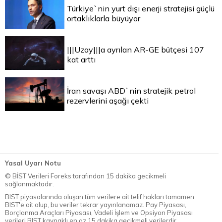
Türkiye`nin yurt dışı enerji stratejisi güçlü
ortaklıklarla büyüyor
|||Uzay|||a ayrılan AR-GE bütçesi 107
kat arttı
İran savaşı ABD`nin stratejik petrol
rezervlerini aşağı çekti
Yasal Uyarı Notu
© BİST Verileri Foreks tarafından 15 dakika gecikmeli
sağlanmaktadır.
BIST piyasalarında oluşan tüm verilere ait telif hakları tamamen
BIST'e ait olup, bu veriler tekrar yayınlanamaz. Pay Piyasası,
Borçlanma Araçları Piyasası, Vadeli İşlem ve Opsiyon Piyasası
verileri BIST kaynaklı en az 15 dakika gecikmeli verilerdir.