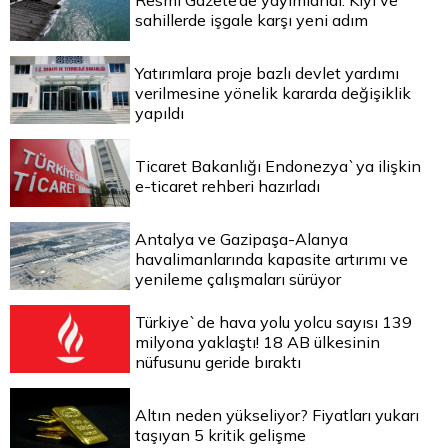
Resmi Gazete’de yayımlandı: Kıyı ve
sahillerde işgale karşı yeni adım
Yatırımlara proje bazlı devlet yardımı
verilmesine yönelik kararda değişiklik
yapıldı
Ticaret Bakanlığı Endonezya`ya ilişkin
e-ticaret rehberi hazırladı
Antalya ve Gazipaşa-Alanya
havalimanlarında kapasite artırımı ve
yenileme çalışmaları sürüyor
Türkiye`de hava yolu yolcu sayısı 139
milyona yaklaştı! 18 AB ülkesinin
nüfusunu geride bıraktı
Altın neden yükseliyor? Fiyatları yukarı
taşıyan 5 kritik gelişme