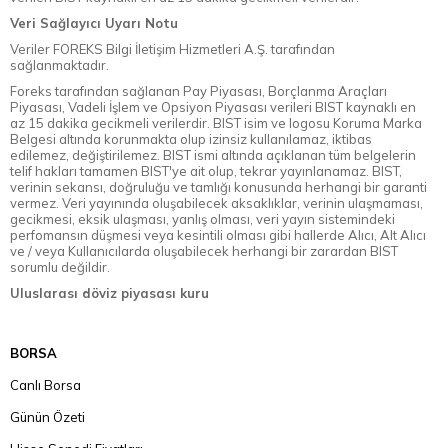
Veri Sağlayıcı Uyarı Notu
Veriler FOREKS Bilgi İletişim Hizmetleri A.Ş. tarafından
sağlanmaktadır.
Foreks tarafından sağlanan Pay Piyasası, Borçlanma Araçları
Piyasası, Vadeli İşlem ve Opsiyon Piyasası verileri BIST kaynaklı en
az 15 dakika gecikmeli verilerdir. BIST isim ve logosu Koruma Marka
Belgesi altında korunmakta olup izinsiz kullanılamaz, iktibas
edilemez, değiştirilemez. BIST ismi altında açıklanan tüm belgelerin
telif hakları tamamen BIST'ye ait olup, tekrar yayınlanamaz. BIST,
verinin sekansı, doğruluğu ve tamlığı konusunda herhangi bir garanti
vermez. Veri yayınında oluşabilecek aksaklıklar, verinin ulaşmaması,
gecikmesi, eksik ulaşması, yanlış olması, veri yayın sistemindeki
perfomansın düşmesi veya kesintili olması gibi hallerde Alıcı, Alt Alıcı
ve / veya Kullanıcılarda oluşabilecek herhangi bir zarardan BIST
sorumlu değildir.
Uluslarası döviz piyasası kuru
BORSA
Canlı Borsa
Günün Özeti