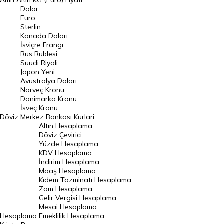
Altın
Altın KG (Euro) Fiyatı
Euro Kuru
Dolar
Euro
Pound Kuru
Sterlin
Kanada Doları
Frank Kuru
İsviçre Frangı
Riyal Kuru
Rus Rublesi
Suudi Riyali
Avustralya Doları
Japon Yeni
Avustralya Doları
Danimarka Kronu Kuru
Norveç Kronu
Danimarka Kronu
Kanada Doları Kuru
İsveç Kronu
Döviz
Merkez Bankası Kurlari
Norveç Kronu Kuru
Altın Hesaplama
İsveç Kronu Kuru
Döviz Çevirici
Yüzde Hesaplama
Japon Yeni Kuru
KDV Hesaplama
İndirim Hesaplama
Serbest Piyasa Döviz Kurları
Maaş Hesaplama
Kıdem Tazminatı Hesaplama
Merkez Bankası Döviz Kurları
Zam Hesaplama
Gelir Vergisi Hesaplama
ALTIN
Mesai Hesaplama
Hesaplama
Emeklilik Hesaplama
Altın Fiyatları