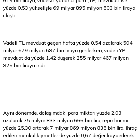
614 bin liraya, vadesiz yabancı para (YP) mevduatı ise
yüzde 0,53 yükselişle 69 milyar 895 milyon 503 bin liraya
ulaştı.
Vadeli TL mevduat geçen hafta yüzde 0,54 azalarak 504
milyar 679 milyon 687 bin liraya gerilerken, vadeli YP
mevduat da yüzde 1,42 düşerek 255 milyar 467 milyon
825 bin liraya indi.
Aynı dönemde, dolaşımdaki para miktarı yüzde 2,03
azalarak 75 milyar 833 milyon 666 bin lira,
repo
hacmi
yüzde 25,30 artarak 7 milyar 869 milyon 835 bin lira, ihraç
edilen menkul kıymetler de yüzde 0,67 değer kaybederek